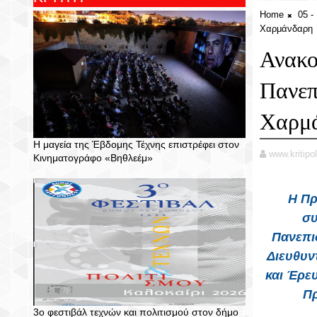
Home
05 
Χαρμάνδαρη
Ανακο
Πανεπ
Χαρμ
Η μαγεία της Έβδομης Τέχνης επιστρέφει στον
www.kritipol
Κινηματογράφο «Βηθλεέμ»
Η Πρ
συ
Πανεπι
Διευθυν
και Έρε
Πρ
3ο φεστιβάλ τεχνών και πολιτισμού στον δήμο