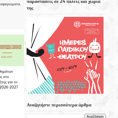
παραστάσεις σε 24 πόλεις και χωριά
 αφιερώματα,
της
Το Εκκλησάκι Του Τιμίου Σταυρού Στο
Στρούμπουλα
6 Αυγούστου 1999 Φεύγει Απο Την Ζωή Η
Ρίτα Σακελαρίου
Eορτή Της Μεταμόρφωσης Του Σωτήρος
θημάτων
ς στο
της για το
 2026-2027
Αναζητήστε περισσότερα άρθρα