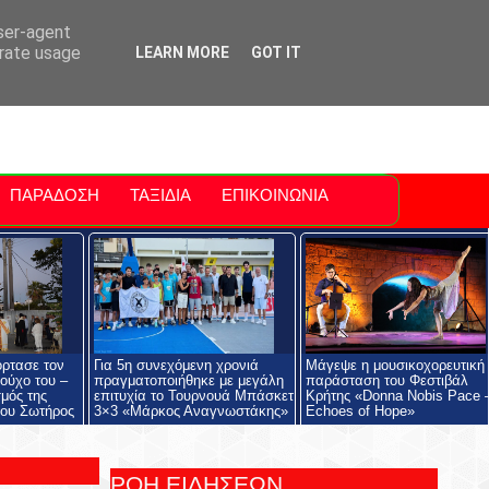
ti Polis
For Sale Sitia
Sitia Airport
user-agent
erate usage
LEARN MORE
GOT IT
ΠΑΡΑΔΟΣΗ
ΤΑΞΙΔΙΑ
ΕΠΙΚΟΙΝΩΝΙΑ
όρτασε τον
Για 5η συνεχόμενη χρονιά
Μάγεψε η μουσικοχορευτική
ούχο του –
πραγματοποιήθηκε με μεγάλη
παράσταση του Φεστιβάλ
μός της
επιτυχία το Τουρνουά Μπάσκετ
Κρήτης «Donna Nobis Pace 
ου Σωτήρος
3×3 «Μάρκος Αναγνωστάκης»
Echoes of Hope»
ΡΟΗ ΕΙΔΗΣΕΩΝ