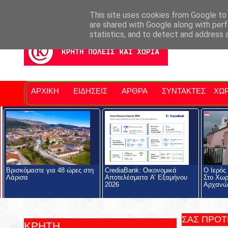
Σητειακά Νέα
Νομός Λασιθίου
Αγαπάμε Ρέθυμνο
Επ
This site uses cookies from Google to d
are shared with Google along with perf
statistics, and to detect and address 
ΑΡΧΙΚΗ
ΕΙΔΗΣΕΙΣ
ΑΡΘΡΑ
ΣΥΝΤΑΚΤΕΣ
ΧΩΡ
Βρισκόμαστε για 48 ώρες στη
CrediaBank: Οικονομικά
Ο Ιερός
Λάρισα
Αποτελέσματα A’ Εξαμήνου
Στο Χωρ
2026
Αρχανώ
ΣΑΣ ΠΡΟ
ΚΡΗΤΗ