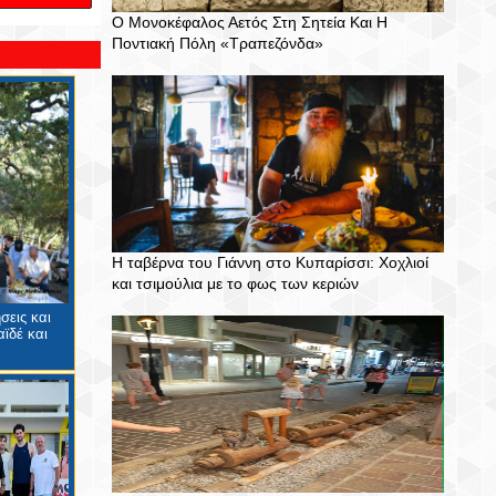
Ο Μονοκέφαλος Αετός Στη Σητεία Και Η
Ποντιακή Πόλη «Τραπεζόνδα»
Η ταβέρνα του Γιάννη στο Κυπαρίσσι: Χοχλιοί
και τσιμούλια με το φως των κεριών
σεις και
ϊδέ και