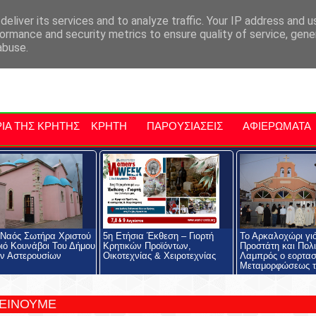
αρχία Μαλεβιζίου
Εκδηλώσεις Στην Κρήτη
Kriti Traveller
Kri
eliver its services and to analyze traffic. Your IP address and 
ormance and security metrics to ensure quality of service, gen
abuse.
ΙΑ ΤΗΣ ΚΡΗΤΗΣ
ΚΡΗΤΗ
ΠΑΡΟΥΣΙΑΣΕΙΣ
ΑΦΙΕΡΩΜΑΤΑ
 Ναός Σωτήρα Χριστού
5η Ετήσια Έκθεση – Γιορτή
Το Αρκαλοχώρι γι
ιό Κουνάβοι Του Δήμου
Κρητικών Προϊόντων,
Προστάτη και Πολι
ν Αστερουσίων
Οικοτεχνίας & Χειροτεχνίας
Λαμπρός ο εορτασ
Μεταμορφώσεως τ
ΤΕΙΝΟΥΜΕ