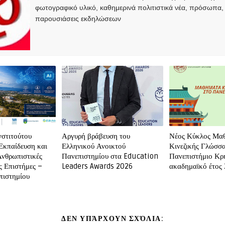
φωτογραφικό υλικό, καθημερινά πολιτιστικά νέα, πρόσωπα,
παρουσιάσεις εκδηλώσεων
νστιτούτου
Αργυρή βράβευση του
Νέος Κύκλος Μα
Εκπαίδευση και
Ελληνικού Ανοικτού
Κινεζικής Γλώσσα
Ανθρωπιστικές
Πανεπιστημίου στα Education
Πανεπιστήμιο Κρή
ς Επιστήμες –
Leaders Awards 2026
ακαδημαϊκό έτος
ιστημίου
ΔΕΝ ΥΠΆΡΧΟΥΝ ΣΧΌΛΙΑ: