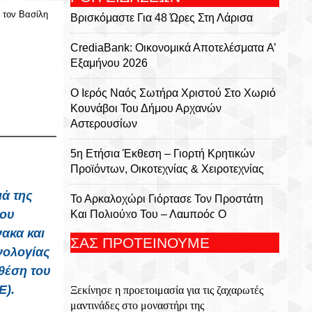
 τον Βασίλη
Βρισκόμαστε Για 48 Ώρες Στη Λάρισα
CrediaBank: Οικονομικά Αποτελέσματα A’
Εξαμήνου 2026
Ο Ιερός Ναός Σωτήρα Χριστού Στο Χωριό
Κουνάβοι Του Δήμου Αρχανών
Αστερουσίων
5η Ετήσια Έκθεση – Γιορτή Κρητικών
Προϊόντων, Οικοτεχνίας & Χειροτεχνίας
ά της
Το Αρκαλοχώρι Γιόρτασε Τον Προστάτη
του
Και Πολιούχο Του – Λαμπρός Ο
Εορτασμός Της Μεταμορφώσεως Του
ακα και
ΣΑΣ ΠΡΟΤΕΙΝΟΥΜΕ
Σωτήρος
νολογίας
θέση του
Για 5η Συνεχόμενη Χρονιά
Ε).
Ξεκίνησε η προετοιμασία για τις ζαχαρωτές
Πραγματοποιήθηκε Με Μεγάλη Επιτυχία
μαντινάδες στο μοναστήρι της
Το Τουρνουά Μπάσκετ 3×3 «Μάρκος