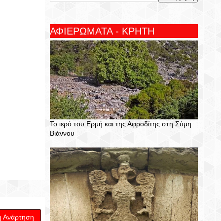
ΑΦΙΕΡΩΜΑΤΑ - ΚΡΗΤΗ
Το ιερό του Ερμή και της Αφροδίτης στη Σύμη
Βιάννου
η Ανάρτηση