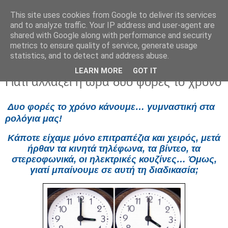
This site uses cookies from Google to deliver its services
and to analyze traffic. Your IP address and user-agent are
shared with Google along with performance and security
metrics to ensure quality of service, generate usage
statistics, and to detect and address abuse.
LEARN MORE
GOT IT
Τετάρτη 19 Μαρτίου 2025
Γιατί αλλάζει η ώρα δύο φορές το χρόνο
Δυο φορές το χρόνο κάνουμε… γυμναστική στα
ρολόγια μας!
Κάποτε είχαμε μόνο επιτραπέζια και χειρός, μετά
ήρθαν τα κινητά τηλέφωνα, τα βίντεο, τα
στερεοφωνικά, οι ηλεκτρικές κουζίνες… Όμως,
γιατί μπαίνουμε σε αυτή τη διαδικασία;