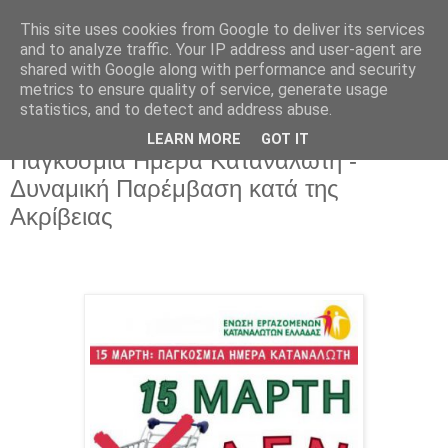
This site uses cookies from Google to deliver its services
and to analyze traffic. Your IP address and user-agent are
shared with Google along with performance and security
metrics to ensure quality of service, generate usage
statistics, and to detect and address abuse.
LEARN MORE
GOT IT
Πέμπτη 13 Μαρτίου 2025
Παγκόσμια Ημέρα Καταναλωτή -
Δυναμική Παρέμβαση κατά της
Ακρίβειας