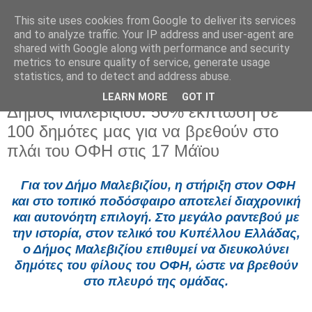
This site uses cookies from Google to deliver its services
and to analyze traffic. Your IP address and user-agent are
shared with Google along with performance and security
metrics to ensure quality of service, generate usage
statistics, and to detect and address abuse.
LEARN MORE
GOT IT
Κυριακή 27 Απριλίου 2025
Δήμος Μαλεβιζίου: 50% έκπτωση σε
100 δημότες μας για να βρεθούν στο
πλάι του ΟΦΗ στις 17 Μάϊου
Για τον Δήμο Μαλεβιζίου, η στήριξη στον ΟΦΗ
και στο τοπικό ποδόσφαιρο αποτελεί διαχρονική
και αυτονόητη επιλογή. Στο μεγάλο ραντεβού με
την ιστορία, στον τελικό του Κυπέλλου Ελλάδας,
ο Δήμος Μαλεβιζίου επιθυμεί να διευκολύνει
δημότες του φίλους του ΟΦΗ, ώστε να βρεθούν
στο πλευρό της ομάδας.