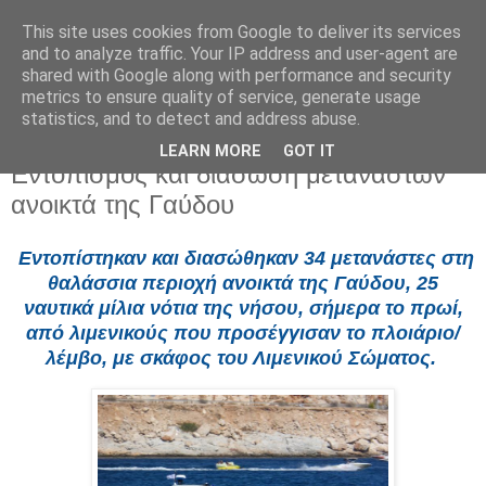
This site uses cookies from Google to deliver its services
and to analyze traffic. Your IP address and user-agent are
shared with Google along with performance and security
metrics to ensure quality of service, generate usage
statistics, and to detect and address abuse.
LEARN MORE
GOT IT
Κυριακή 27 Απριλίου 2025
Εντοπισμός και διάσωση μεταναστών
ανοικτά της Γαύδου
Εντοπίστηκαν και διασώθηκαν 34 μετανάστες στη
θαλάσσια περιοχή ανοικτά της Γαύδου, 25
ναυτικά μίλια νότια της νήσου, σήμερα το πρωί,
από λιμενικούς που προσέγγισαν το πλοιάριο/
λέμβο, με σκάφος του Λιμενικού Σώματος.