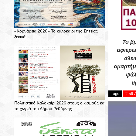
«Κορνάρεια 2026» Το καλοκαίρι της Σητείας
ξεκινά
Το β
αφιερω
άλει
αμαρτήμα
ψάλ
θ
Tags
# 56 
Πολιτιστικό Καλοκαίρι 2026 στους οικισμούς και
τα χωριά του Δήμου Ρεθύμνης.