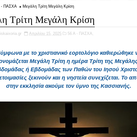
 - ΠΑΣΧΑ
Μεγάλη Τρίτη Μεγάλη Κρίση
η Τρίτη Μεγάλη Κρίση
iskaixoria.gr
Απριλίου 15, 2025
56 Α - ΠΑΣΧΑ,
Σύμφωνα με το
χριστιανικό
εορτολόγιο
καθιερώθηκε 
ονομάζεται
Μεγάλη Τρίτη
η ημέρα Τρίτη της
Μεγάλη
βδομάδας
ή
Εβδομάδας των Παθών
του
Ιησού Χριστ
ετοιμασίες ξεκινούν και η νηστεία συνεχίζεται. Το α
στην εκκλησία ακούμε τον ύμνο της Κασσιανής.