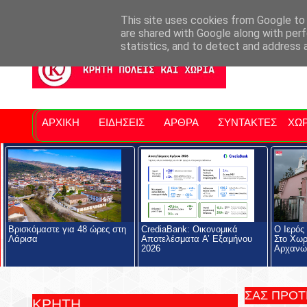
Σητειακά Νέα
Νομός Λασιθίου
Αγαπάμε Ρέθυμνο
Επ
This site uses cookies from Google to d
are shared with Google along with perf
statistics, and to detect and address 
ΑΡΧΙΚΗ
ΕΙΔΗΣΕΙΣ
ΑΡΘΡΑ
ΣΥΝΤΑΚΤΕΣ
ΧΩΡ
Βρισκόμαστε για 48 ώρες στη
CrediaBank: Οικονομικά
Ο Ιερός
Λάρισα
Αποτελέσματα A’ Εξαμήνου
Στο Χωρ
2026
Αρχανώ
ΣΑΣ ΠΡΟ
ΚΡΗΤΗ