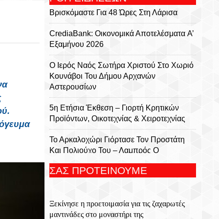
Βρισκόμαστε Για 48 Ώρες Στη Λάρισα
CrediaBank: Οικονομικά Αποτελέσματα A’
Εξαμήνου 2026
Ο Ιερός Ναός Σωτήρα Χριστού Στο Χωριό
Κουνάβοι Του Δήμου Αρχανών
να
Αστερουσίων
ς
5η Ετήσια Έκθεση – Γιορτή Κρητικών
ού
.
Προϊόντων, Οικοτεχνίας & Χειροτεχνίας
πόγευμα
Το Αρκαλοχώρι Γιόρτασε Τον Προστάτη
Και Πολιούχο Του – Λαμπρός Ο
Εορτασμός Της Μεταμορφώσεως Του
ΣΑΣ ΠΡΟΤΕΙΝΟΥΜΕ
Σωτήρος
Για 5η Συνεχόμενη Χρονιά
Ξεκίνησε η προετοιμασία για τις ζαχαρωτές
Πραγματοποιήθηκε Με Μεγάλη Επιτυχία
μαντινάδες στο μοναστήρι της
Το Τουρνουά Μπάσκετ 3×3 «Μάρκος