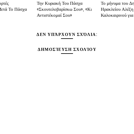
ορτές
Την Κυριακή Του Πάσχα
Το μήνυμα του Δ
ετά Το Πάσχα
«Σκουτελοβαρίσκω Σου», «Κι
Ηρακλείου Αλέξη
Αντιστέκομαί Σου»
Καλοκαιρινού γι
ΔΕΝ ΥΠΆΡΧΟΥΝ ΣΧΌΛΙΑ:
ΔΗΜΟΣΊΕΥΣΗ ΣΧΟΛΊΟΥ