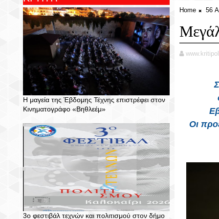
Home
56 Α
Μεγάλ
www.kritipol
Η μαγεία της Έβδομης Τέχνης επιστρέφει στον
Κινηματογράφο «Βηθλεέμ»
Ε
Οι προ
3ο φεστιβάλ τεχνών και πολιτισμού στον δήμο