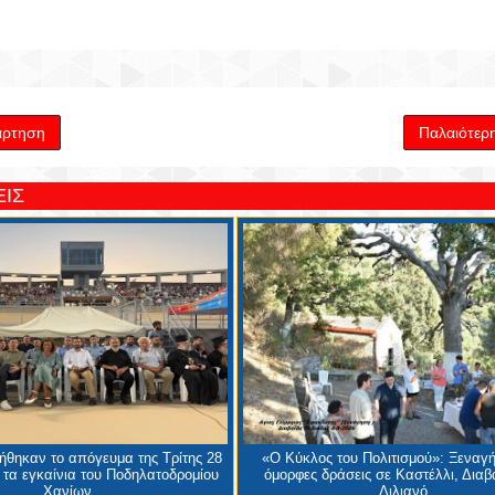
άρτηση
Παλαιότερ
ΙΣ
θηκαν το απόγευμα της Τρίτης 28
«Ο Κύκλος του Πολιτισμού»: Ξεναγή
 τα εγκαίνια του Ποδηλατοδρομίου
όμορφες δράσεις σε Καστέλλι, Διαβα
Χανίων
Λιλιανό