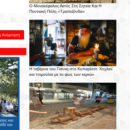
Ο Μονοκέφαλος Αετός Στη Σητεία Και Η
Ποντιακή Πόλη «Τραπεζόνδα»
η Ανάρτηση
Η ταβέρνα του Γιάννη στο Κυπαρίσσι: Χοχλιοί
και τσιμούλια με το φως των κεριών
σεις και
ϊδέ και