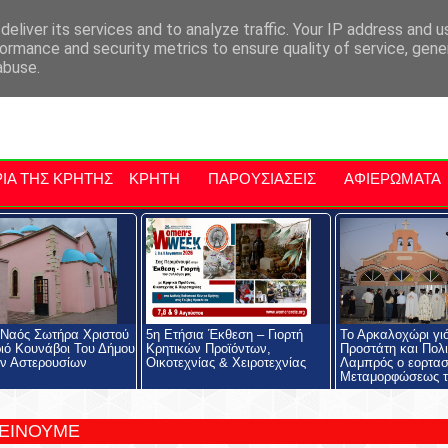
αρχία Μαλεβιζίου
Εκδηλώσεις Στην Κρήτη
Kriti Traveller
Kri
eliver its services and to analyze traffic. Your IP address and 
ormance and security metrics to ensure quality of service, gen
abuse.
ΙΑ ΤΗΣ ΚΡΗΤΗΣ
ΚΡΗΤΗ
ΠΑΡΟΥΣΙΑΣΕΙΣ
ΑΦΙΕΡΩΜΑΤΑ
 Ναός Σωτήρα Χριστού
5η Ετήσια Έκθεση – Γιορτή
Το Αρκαλοχώρι γι
ιό Κουνάβοι Του Δήμου
Κρητικών Προϊόντων,
Προστάτη και Πολι
ν Αστερουσίων
Οικοτεχνίας & Χειροτεχνίας
Λαμπρός ο εορτασ
Μεταμορφώσεως τ
ΤΕΙΝΟΥΜΕ