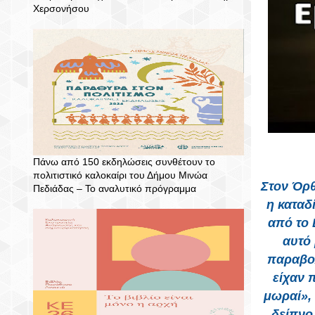
Χερσονήσου
Πάνω από 150 εκδηλώσεις συνθέτουν το
πολιτιστικό καλοκαίρι του Δήμου Μινώα
Στον Όρθ
Πεδιάδας – To αναλυτικό πρόγραμμα
η καταδ
από το 
αυτό 
παραβολ
είχαν 
μωραί», 
δείπνο