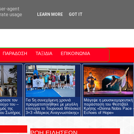
ti Polis
For Sale Sitia
Sitia Airport
user-agent
erate usage
LEARN MORE
GOT IT
ΠΑΡΑΔΟΣΗ
ΤΑΞΙΔΙΑ
ΕΠΙΚΟΙΝΩΝΙΑ
όρτασε τον
Για 5η συνεχόμενη χρονιά
Μάγεψε η μουσικοχορευτική
ούχο του –
πραγματοποιήθηκε με μεγάλη
παράσταση του Φεστιβάλ
μός της
επιτυχία το Τουρνουά Μπάσκετ
Κρήτης «Donna Nobis Pace 
ου Σωτήρος
3×3 «Μάρκος Αναγνωστάκης»
Echoes of Hope»
ΡΟΗ ΕΙΔΗΣΕΩΝ