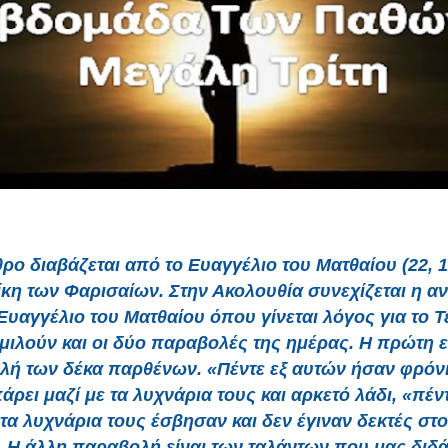
ρο διαβάζεται από το Ευαγγέλιο του Ματθαίου (22, 15
ίκη των Φαρισαίων. Στην Ακολουθία συνεχίζεται η 
Ευαγγέλιο του Ματθαίου όπου γίνεται λόγος για το Τέ
μιλούν και οι δύο παραβολές της ημέρας. Η πρώτη ε
ή των δέκα παρθένων. «Πέντε εξ αυτών ήσαν φρόνι
πάρει μαζί με τα λυχνάρια τους και αρκετό λάδι, «πέν
τα λυχνάρια τους έσβησαν και δεν έγιναν δεκτές στ
. Η άλλη παραβολή είναι των ταλάντων που μας διδά