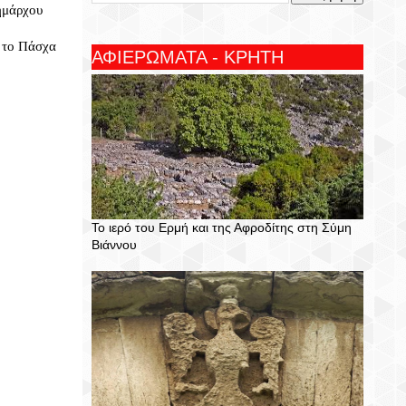
ημάρχου
α το Πάσχα
ΑΦΙΕΡΩΜΑΤΑ - ΚΡΗΤΗ
Το ιερό του Ερμή και της Αφροδίτης στη Σύμη
Βιάννου