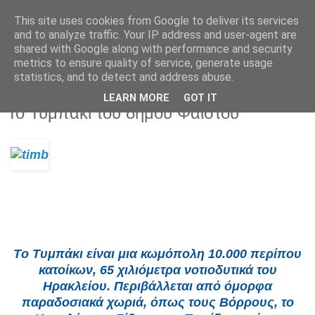
This site uses cookies from Google to deliver its services
and to analyze traffic. Your IP address and user-agent are
shared with Google along with performance and security
metrics to ensure quality of service, generate usage
statistics, and to detect and address abuse.
LEARN MORE
GOT IT
Κυριακή 27 Απριλίου 2025
Το Τυμπάκι του δήμου Φαιστού
Tο Τυμπάκι είναι μια κωμόπολη 10.000 περίπου
κατοίκων, 65 χιλιόμετρα νοτιοδυτικά του
Ηρακλείου. Περιβάλλεται από όμορφα
παραδοσιακά χωριά, όπως τους Βόρρους, το