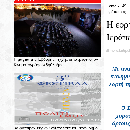
Home
49 
Ιεράπετρας
Η εορ
Ιεράπ
www.kritipol
Η μαγεία της Έβδομης Τέχνης επιστρέφει στον
Κινηματογράφο «Βηθλεέμ»
Με ανα
πανηγύρ
εορτή τ
Ο Σ
χοροσ
άρτους
3ο φεστιβάλ τεχνών και πολιτισμού στον δήμο