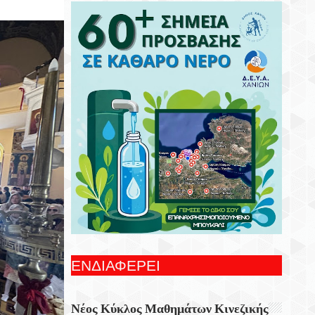
Συνεχίζονται Οι Δωρεάν Ξεναγήσεις Για
Ενήλικες Στη Δημοτική Πινακοθήκη
Χανίων
Γιορτή Εφτάζυμου Στην Κασταμονίτσα Με
Την Στήριξη Της Περιφέρειας Κρήτης
Οι Παραστάσεις Στα Κηποθέατρα Του
Δήμου Ηρακλείου,τη Δευτέρα 10
Αυγούστου 2026
Ξεκίνησε Η Ετήσια Έρευνα Επισκεπτών
Του Epaithros+ Για Τον Τουρισμό
Υπαίθρου Στην Ελλάδα
«Αυτοσχεδιασμοί» Με Τον Σωτήρη
Αλεξάκη Και Τον Αλέξανδρο Κανακάκη
ΕΝΔΙΑΦΕΡΕΙ
Εκθεση Ζωγραφικής «Η Χερσόνησος Με
Τα Μάτια Του H.P. Wyss»
Νέος Κύκλος Μαθημάτων Κινεζικής