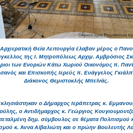
 Αρχιερατική Θεία Λειτουργία έλαβαν μέρος ο Πανο
γκελλος της Ι. Μητροπόλεως Αρχιμ. Αμβρόσιος Σκ
έριοι των Ενοριών Κάτω Χωριού Οικονόμος π. Παν
ανός και Επισκοπής Ιερεύς π. Ευάγγελος Γκιάλπ
Διάκονος Θεμιστοκλής Μπεϊνάς.
κκλησιάστηκαν ο Δήμαρχος Ιεράπετρας κ. Εμμανου
ύλης, ο Αντιδήμαρχος κ. Γεώργιος Κουγιουμουτζ
τεταλμένη δημ. σύμβουλος σε θέματα Πολιτισμού 
σμού κ. Άννα Αϊβαλιώτη και ο πρώην Βουλευτής Λα