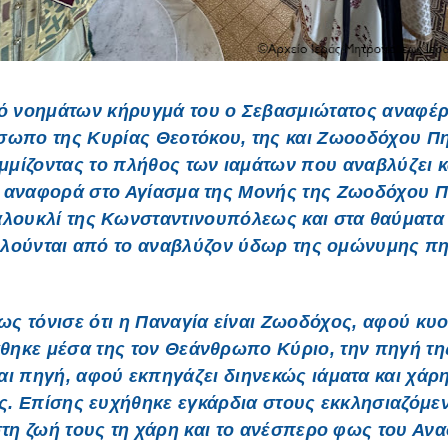
τό νοημάτων κήρυγμά του ο Σεβασμιώτατος αναφέρ
ωπο της Κυρίας Θεοτόκου, της και Ζωοοδόχου Π
μίζοντας το πλήθος των ιαμάτων που αναβλύζει κ
η αναφορά στο Αγίασμα της Μονής της Ζωοδόχου 
λουκλί της Κωνσταντινουπόλεως και στα θαύματα
ελούνται από το αναβλύζον ύδωρ της ομώνυμης π
ρως τόνισε ότι η Παναγία είναι Ζωοδόχος, αφού κ
χθηκε μέσα της τον Θεάνθρωπο Κύριο, την πηγή τη
αι πηγή, αφού εκπηγάζει διηνεκώς ιάματα και χάρ
ς. Επίσης ευχήθηκε εγκάρδια στους εκκλησιαζόμε
τη ζωή τους τη χάρη και το ανέσπερο φως του Αν