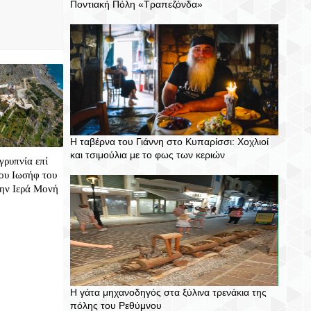
Ποντιακή Πόλη «Τραπεζόνδα»
Η ταβέρνα του Γιάννη στο Κυπαρίσσι: Χοχλιοί
και τσιμούλια με το φως των κεριών
γρυπνία επί
ου Ιωσήφ του
την Ιερά Μονή
Η γάτα μηχανοδηγός στα ξύλινα τρενάκια της
πόλης του Ρεθύμνου