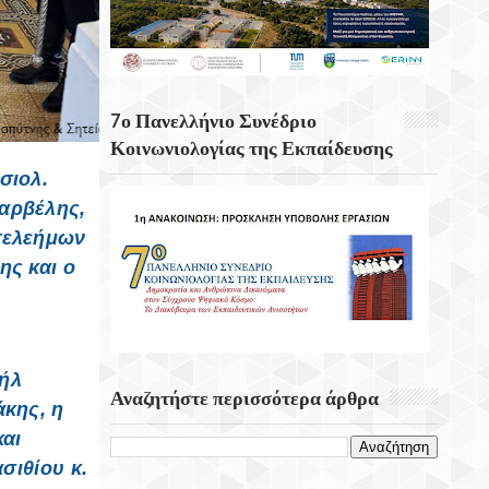
Κουνάβοι Του Δήμου Αρχανών
Αστερουσίων
5η Ετήσια Έκθεση – Γιορτή Κρητικών
Προϊόντων, Οικοτεχνίας & Χειροτεχνίας
7ο Πανελλήνιο Συνέδριο
Κοινωνιολογίας της Εκπαίδευσης
σιολ.
αρβέλης,
τελεήμων
ης και ο
ήλ
Αναζητήστε περισσότερα άρθρα
άκης, η
και
σιθίου κ.