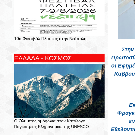
10ο Φεστιβάλ Πλατείας στην Νεάπολη
Στην
ΕΛΛΑΔΑ - ΚΟΣΜΟΣ
Πρωτοσύ
οι Εφημ
Καββουσ
Ε
Φραγκο
εν
Ο Όλυμπος ομόφωνα στον Κατάλογο
Παγκόσμιας Κληρονομιάς της UNESCO
Εθελοντι