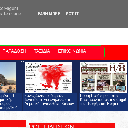
ti Polis
For Sale Sitia
Sitia Airport
user-agent
erate usage
LEARN MORE
GOT IT
ΠΑΡΑΔΟΣΗ
ΤΑΞΙΔΙΑ
ΕΠΙΚΟΙΝΩΝΙΑ
ωμένη: Η
Συνεχίζονται οι δωρεάν
Γιορτή Εφτάζυμου στην
ηματικής
ξεναγήσεις για ενήλικες στη
Κασταμονίτσα με την στήριξ
όφορου
Δημοτική Πινακοθήκη Χανίων
της Περιφέρειας Κρήτης
αδημαϊκού,
ρείου
ολής και του
ος
ΡΟΗ ΕΙΔΗΣΕΩΝ