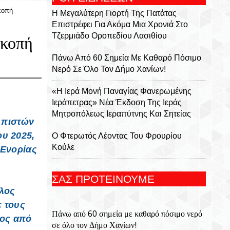
κοπή
Η Μεγαλύτερη Γιορτή Της Πατάτας
Επιστρέφει Για Ακόμα Μια Χρονιά Στο
Τζερμιάδο Οροπεδίου Λασιθίου
σκοπή
Πάνω Από 60 Σημεία Με Καθαρό Πόσιμο
Νερό Σε Όλο Τον Δήμο Χανίων!
«Η Ιερά Μονή Παναγίας Φανερωμένης
Ιεράπετρας» Νέα Έκδοση Της Ιεράς
Μητροπόλεως Ιεραπύτνης Και Σητείας
 πιστών
ου 2025,
Ο Φτερωτός Λέοντας Του Φρουρίου
Κούλε
 Ενορίας
Παναγία Η Φανερωμένη: Η Ιστορία Μιας
ΣΑΣ ΠΡΟΤΕΙΝΟΥΜΕ
Εμβληματικής Μονής, Του Χριστόφορου
λλος
Χαραλαμπάκη, Ακαδημαϊκού, Προέδρου
Της Ριζαρείου Εκκλησιαστικής Σχολής Και
ε τους
Πάνω από 60 σημεία με καθαρό πόσιμο νερό
Του Ριζαρείου Ιδρύματος
νος από
σε όλο τον Δήμο Χανίων!