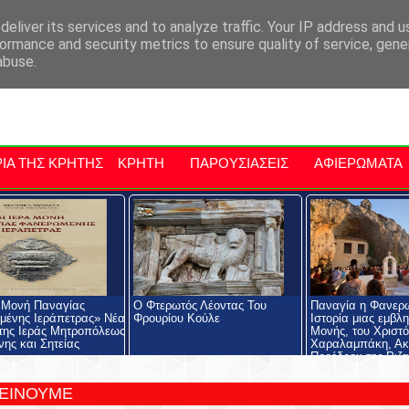
αρχία Μαλεβιζίου
Εκδηλώσεις Στην Κρήτη
Kriti Traveller
Kri
eliver its services and to analyze traffic. Your IP address and 
ormance and security metrics to ensure quality of service, gen
abuse.
ΙΑ ΤΗΣ ΚΡΗΤΗΣ
ΚΡΗΤΗ
ΠΑΡΟΥΣΙΑΣΕΙΣ
ΑΦΙΕΡΩΜΑΤΑ
 Μονή Παναγίας
Ο Φτερωτός Λέοντας Του
Παναγία η Φανερ
ένης Ιεράπετρας» Νέα
Φρουρίου Κούλε
Ιστορία μιας εμβλ
της Ιεράς Μητροπόλεως
Μονής, του Χριστ
νης και Σητείας
Χαραλαμπάκη, Ακ
Προέδρου της Ριζα
Εκκλησιαστικής Σχ
Ριζαρείου Ιδρύματ
ΤΕΙΝΟΥΜΕ