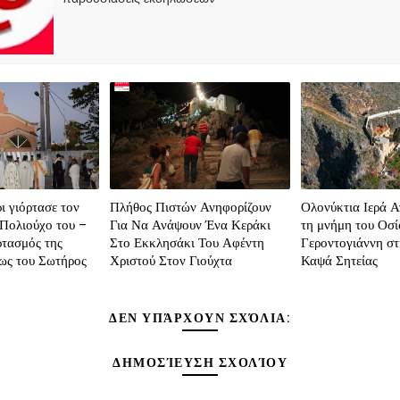
 γιόρτασε τον
Πλήθος Πιστών Ανηφορίζουν
Ολονύκτια Ιερά Α
Πολιούχο του –
Για Να Ανάψουν Ένα Κεράκι
τη μνήμη του Οσί
ρτασμός της
Στο Εκκλησάκι Του Αφέντη
Γεροντογιάννη σ
ς του Σωτήρος
Χριστού Στον Γιούχτα
Καψά Σητείας
ΔΕΝ ΥΠΆΡΧΟΥΝ ΣΧΌΛΙΑ:
ΔΗΜΟΣΊΕΥΣΗ ΣΧΟΛΊΟΥ