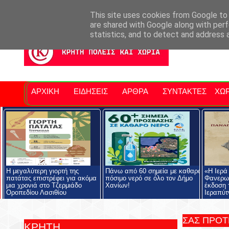
Σητειακά Νέα
Νομός Λασιθίου
Αγαπάμε Ρέθυμνο
Επ
This site uses cookies from Google to d
are shared with Google along with perf
statistics, and to detect and address 
ΑΡΧΙΚΗ
ΕΙΔΗΣΕΙΣ
ΑΡΘΡΑ
ΣΥΝΤΑΚΤΕΣ
ΧΩΡ
Η μεγαλύτερη γιορτή της
Πάνω από 60 σημεία με καθαρό
«Η Ιερά
πατάτας επιστρέφει για ακόμα
πόσιμο νερό σε όλο τον Δήμο
Φανερωμ
μια χρονιά στο Τζερμιάδο
Χανίων!
έκδοση 
Οροπεδίου Λασιθίου
Ιεραπύτ
ΣΑΣ ΠΡΟ
ΚΡΗΤΗ