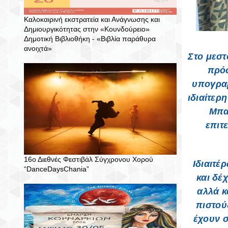
Καλοκαιρινή εκστρατεία και Ανάγνωσης και
Δημιουργικότητας στην «Κουνδούρειο»
Δημοτική Βιβλιοθήκη - «Βιβλία παράθυρα
ανοιχτά»
Στο μεσ
πρόσ
υπογραμ
ιδιαίτερ
Μπα
επιτ
16ο Διεθνές Φεστιβάλ Σύγχρονου Χορού
Ιδιαιτέ
“DanceDaysChania”
και δέ
αλλά κ
πιστού
έχουν σ