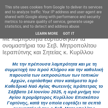
This site uses cookies from Google to deliver its services
and to analyze traffic. Your IP address and user-agent are
shared with Google along with performance and security
metrics to ensure quality of service, generate usage
statistics, and to detect and address abuse.
LEARN MORE
GOT IT
Κυριακή 15 Ιουνίου 2025
Με λαμπρότητα εορτάσθηκαν τα
ονομαστήρια του Σεβ. Μητροπολίτου
Ιεραπύτνης και Σητείας κ. Κυρίλλου
Με την πρέπουσα λαμπρότητα και με τη
συμμετοχή του Ιερού Κλήρου και την καθολική
παρουσία των εκπροσώπων των τοπικών
Αρχών, εορτάσθηκε στον κατάμεστο Ιερό
Καθεδρικό Ναό Αγίας Φωτεινής Ιεράπετρας το
Σάββατο 14 Ιουνίου 2025, η ιερά μνήμη του
Αγίου Ιερομάρτυρος Κυρίλλου Επισκόπου
Γορτύνης, κατά την οποία εορτάζει τα σεπτά