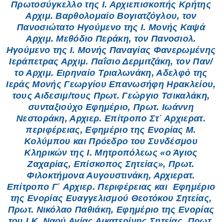
Πρωτοσύγκελλο της Ι. Αρχιεπισκοπής Κρήτης
Αρχιμ. Βαρθολομαίο Βογιατζόγλου, τον
Πανοσιώτατο Ηγούμενο της Ι. Μονής Καψά
Αρχιμ. Μεθόδιο Περάκη, τον Πανοσιολ.
Ηγούμενο της Ι. Μονής Παναγίας Φανερωμένης
Ιεράπετρας Αρχιμ. Παΐσιο Δερμιτζάκη, τον Παν/
το Αρχιμ. Ειρηναίο Τριαλωνάκη, Αδελφό της
Ιεράς Μονής Γεωργίου Επανωσήφη Ηρακλείου,
τους Αιδεσιμ/τους Πρωτ. Γεώργιο Τσικαλάκη,
συνταξιούχο Εφημέριο, Πρωτ. Ιωάννη
Νεστοράκη, Αρχιερ. Επίτροπο Στ΄ Αρχιερατ.
περιφέρειας, Εφημέριο της Ενορίας Μ.
Κολύμπου και Πρόεδρο του Συνδέσμου
Κληρικών της Ι. Μητροπόλεως «ο Άγιος
Ζαχαρίας, Επίσκοπος Σητείας», Πρωτ.
Φιλοκτήμονα Αυγουστινάκη, Αρχιερατ.
Επίτροπο Γ΄ Αρχιερ. Περιφέρειας και Εφημέριο
της Ενορίας Ευαγγελισμού Θεοτόκου Σητείας,
Πρωτ. Νικόλαο Παθιάκη, Εφημέριο της Ενορίας
του Ι.Κ. Ναού Αγίας Αικατερίνης Σητείας, Πρωτ.