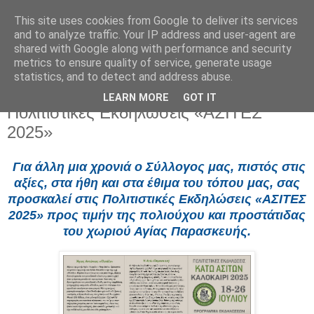
This site uses cookies from Google to deliver its services
and to analyze traffic. Your IP address and user-agent are
shared with Google along with performance and security
metrics to ensure quality of service, generate usage
statistics, and to detect and address abuse.
LEARN MORE
GOT IT
Πέμπτη 10 Ιουλίου 2025
Πολιτιστικές Εκδηλώσεις «ΑΣΙΤΕΣ
2025»
Για άλλη μια χρονιά ο Σύλλογος μας, πιστός στις
αξίες, στα ήθη και στα έθιμα του τόπου μας, σας
προσκαλεί στις Πολιτιστικές Εκδηλώσεις «ΑΣΙΤΕΣ
2025» προς τιμήν της πολιούχου και προστάτιδας
του χωριού Αγίας Παρασκευής.