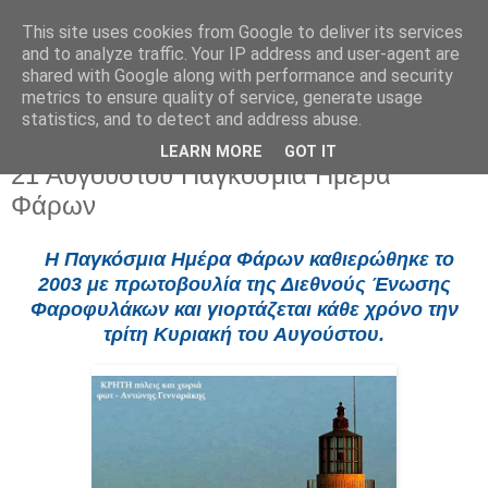
This site uses cookies from Google to deliver its services
and to analyze traffic. Your IP address and user-agent are
shared with Google along with performance and security
metrics to ensure quality of service, generate usage
statistics, and to detect and address abuse.
LEARN MORE
GOT IT
Πέμπτη 21 Αυγούστου 2025
21 Αυγούστου Παγκόσμια Ημέρα
Φάρων
Η Παγκόσμια Ημέρα Φάρων καθιερώθηκε το
2003 με πρωτοβουλία της Διεθνούς Ένωσης
Φαροφυλάκων και γιορτάζεται κάθε χρόνο την
τρίτη Κυριακή του Αυγούστου.