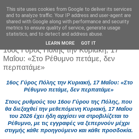
This site uses cookies from Google to deliver its services
and to analyze traffic. Your IP address and user-agent are
shared with Google along with performance and security
metrics to ensure quality of service, generate usage
statistics, and to detect and address abuse.
LEARN MORE
GOT IT
Παρασκευή 15 Μαΐου 2026
16ος Γύρος Πόλης την Κυριακή, 17
Μαΐου: «Στο Ρέθυμνο πετάμε, δεν
περπατάμε»
16ος Γύρος Πόλης την Κυριακή, 17 Μαΐου: «Στο 
Ρέθυμνο πετάμε, δεν περπατάμε» 
Στους ρυθμούς του 16ου Γύρου της Πόλης, που 
θα διεξαχθεί την μεθεπόμενη Κυριακή, 17 Μαΐου 
του 2026 έχει ήδη αρχίσει να στροβιλίζεται το 
Ρέθυμνο, με τις εγγραφές να ξεπερνούν μέχρι 
στιγμής κάθε προηγούμενο και κάθε προσδοκία. 