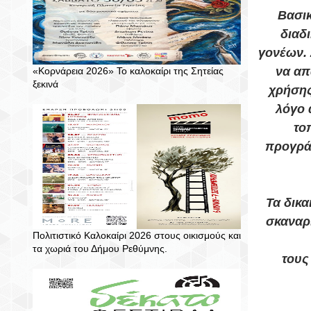
Βασικ
διαδ
γονέων. 
να απ
«Κορνάρεια 2026» Το καλοκαίρι της Σητείας
ξεκινά
χρήσης
λόγο 
το
προγρά
Τα δικα
σκαναρ
Πολιτιστικό Καλοκαίρι 2026 στους οικισμούς και
τα χωριά του Δήμου Ρεθύμνης.
τους