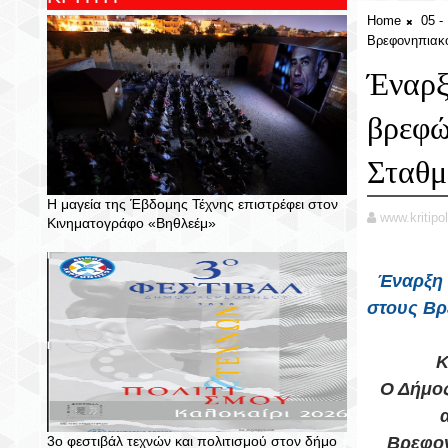
Home
05 
Βρεφονηπιακο
Έναρξ
βρεφώ
Σταθμ
Η μαγεία της Έβδομης Τέχνης επιστρέφει στον
www.kritipol
Κινηματογράφο «Βηθλεέμ»
Έναρξη 
στους Βρ
Κ
Ο Δήμος
3ο φεστιβάλ τεχνών και πολιτισμού στον δήμο
Βρεφον