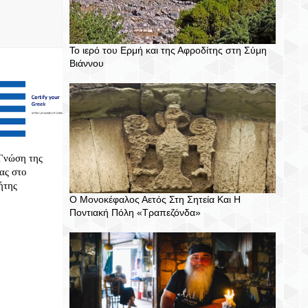
Το ιερό του Ερμή και της Αφροδίτης στη Σύμη
Βιάννου
 Γνώση της
ας στο
ήτης
Ο Μονοκέφαλος Αετός Στη Σητεία Και Η
Ποντιακή Πόλη «Τραπεζόνδα»