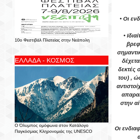
• Οι εν
• Ιδια
10ο Φεστιβάλ Πλατείας στην Νεάπολη
βρεφ
σημαντι
ΕΛΛΑΔΑ - ΚΟΣΜΟΣ
δέχετα
δεκτές 
του) , 
αντιστοί
απαραί
στην αί
Ο Όλυμπος ομόφωνα στον Κατάλογο
Οι ενδια
Παγκόσμιας Κληρονομιάς της UNESCO