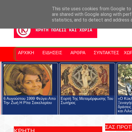
Σητειακά Νέα
Νομός Λασιθίου
Αγαπάμε Ρέθυμνο
Επ
This site uses cookies from Google to d
are shared with Google along with perf
statistics, and to detect and address 
ΑΡΧΙΚΗ
ΕΙΔΗΣΕΙΣ
ΑΡΘΡΑ
ΣΥΝΤΑΚΤΕΣ
ΧΩΡ
6 Αυγούστου 1999 Φεύγει Απο
Eορτή Της Μεταμόρφωσης Του
«Ο Κύκλ
Την Ζωή Η Ρίτα Σακελαρίου
Σωτήρος
Ξεναγήσ
δράσεις
και Λιλι
ΣΑΣ ΠΡΟ
ΚΡΗΤΗ