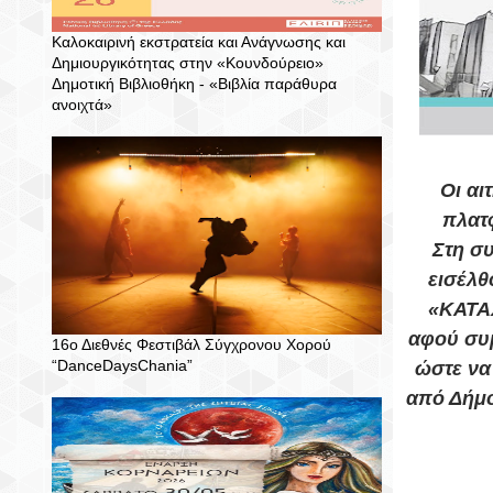
Καλοκαιρινή εκστρατεία και Ανάγνωσης και
Δημιουργικότητας στην «Κουνδούρειο»
Δημοτική Βιβλιοθήκη - «Βιβλία παράθυρα
ανοιχτά»
Οι αι
πλατφ
Στη σ
εισέλθ
«ΚΑΤΑ
αφού συμ
16ο Διεθνές Φεστιβάλ Σύγχρονου Χορού
“DanceDaysChania”
ώστε να
από Δήμο