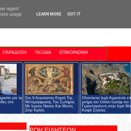
ti Polis
For Sale Sitia
Sitia Airport
user-agent
erate usage
LEARN MORE
GOT IT
ΠΑΡΑΔΟΣΗ
ΤΑΞΙΔΙΑ
ΕΠΙΚΟΙΝΩΝΙΑ
μασία για τις
Στις 6 Αυγούστου Εορτή Της
Ολονύκτια Ιερά Αγρυπνία επ
άδες στο
Μεταμόρφωσης Του Σωτήρος
μνήμη του Οσίου Ιωσήφ του
Με Ιερούς Ναούς Και Μονές
Γεροντογιάννη στην Ιερά Μ
Στην Κρήτη
Καψά Σητείας
ΡΟΗ ΕΙΔΗΣΕΩΝ