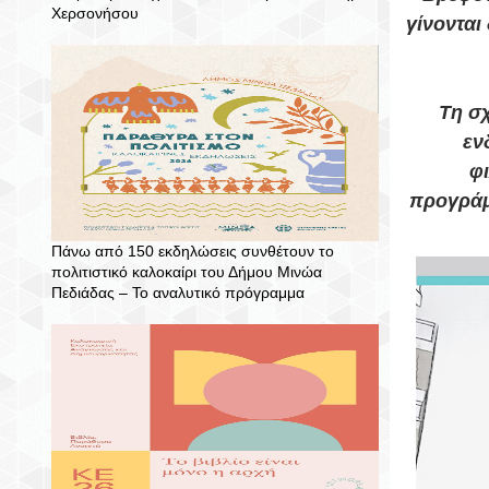
Χερσονήσου
γίνονται
Τη σχ
εν
φ
προγράμ
Πάνω από 150 εκδηλώσεις συνθέτουν το
πολιτιστικό καλοκαίρι του Δήμου Μινώα
Πεδιάδας – To αναλυτικό πρόγραμμα