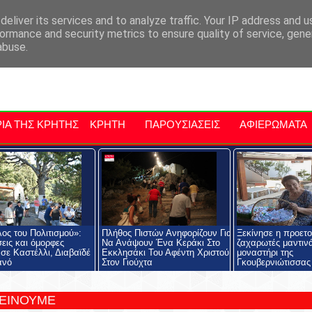
αρχία Μαλεβιζίου
Εκδηλώσεις Στην Κρήτη
Kriti Traveller
Kri
eliver its services and to analyze traffic. Your IP address and 
ormance and security metrics to ensure quality of service, gen
abuse.
ΙΑ ΤΗΣ ΚΡΗΤΗΣ
ΚΡΗΤΗ
ΠΑΡΟΥΣΙΑΣΕΙΣ
ΑΦΙΕΡΩΜΑΤΑ
ος του Πολιτισμού»:
Πλήθος Πιστών Ανηφορίζουν Για
Ξεκίνησε η προετοι
εις και όμορφες
Να Ανάψουν Ένα Κεράκι Στο
ζαχαρωτές μαντιν
 σε Καστέλλι, Διαβαϊδέ
Εκκλησάκι Του Αφέντη Χριστού
μοναστήρι της
ανό
Στον Γιούχτα
Γκουβερνιώτισσας
ΤΕΙΝΟΥΜΕ