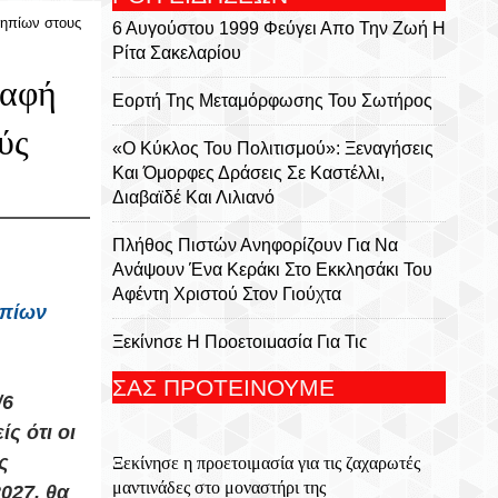
νηπίων στους
6 Αυγούστου 1999 Φεύγει Απο Την Ζωή Η
Ρίτα Σακελαρίου
ραφή
Eορτή Της Μεταμόρφωσης Του Σωτήρος
ύς
«Ο Κύκλος Του Πολιτισμού»: Ξεναγήσεις
Και Όμορφες Δράσεις Σε Καστέλλι,
Διαβαϊδέ Και Λιλιανό
Πλήθος Πιστών Ανηφορίζουν Για Να
Ανάψουν Ένα Κεράκι Στο Εκκλησάκι Του
Αφέντη Χριστού Στον Γιούχτα
ηπίων
Ξεκίνησε Η Προετοιμασία Για Τις
Ζαχαρωτές Μαντινάδες Στο Μοναστήρι
ΣΑΣ ΠΡΟΤΕΙΝΟΥΜΕ
Της Γκουβερνιώτισσας
/6
ς ότι οι
Στις 6 Αυγούστου Εορτή Της
ς
Ξεκίνησε η προετοιμασία για τις ζαχαρωτές
Μεταμόρφωσης Του Σωτήρος Με Ιερούς
μαντινάδες στο μοναστήρι της
Ναούς Και Μονές Στην Κρήτη
027, θα