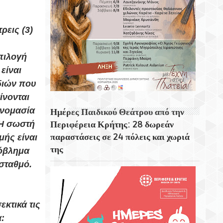
Ποντιακή Πόλη «Τραπεζόνδα»
ρεις (3)
Το Ρολόι Στη Βορειοανατολική Γωνιά Του
Δημοτικού Κήπου Χανίων
επιλογή
Η Μεσσήνη Η Τρίτη Μεγαλύτερη Πόλη Στη
είναι
Σικελία
διών που
ίνονται
ονομασία
Ημέρες Παιδικού Θεάτρου από την
 Η σωστή
Περιφέρεια Κρήτης: 28 δωρεάν
παραστάσεις σε 24 πόλεις και χωριά
μής είναι
της
ρόβλημα
 σταθμό.
κτικά τις
: