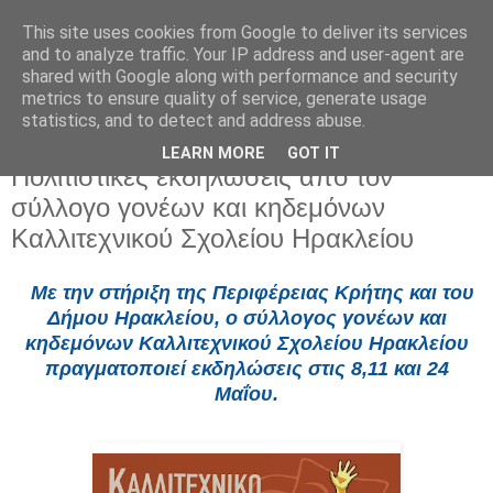
This site uses cookies from Google to deliver its services
and to analyze traffic. Your IP address and user-agent are
shared with Google along with performance and security
metrics to ensure quality of service, generate usage
statistics, and to detect and address abuse.
LEARN MORE
GOT IT
Δευτέρα 18 Μαΐου 2026
Πολιτιστικές εκδηλώσεις από τον
σύλλογο γονέων και κηδεμόνων
Καλλιτεχνικού Σχολείου Ηρακλείου
Με την στήριξη της Περιφέρειας Κρήτης και του
Δήμου Ηρακλείου, ο σύλλογος γονέων και
κηδεμόνων Καλλιτεχνικού Σχολείου Ηρακλείου
πραγματοποιεί εκδηλώσεις στις 8,11 και 24
Μαΐου.