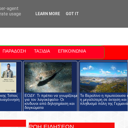
ti Polis
For Sale Sitia
Sitia Airport
user-agent
erate usage
LEARN MORE
GOT IT
ΠΑΡΑΔΟΣΗ
ΤΑΞΙΔΙΑ
ΕΠΙΚΟΙΝΩΝΙΑ
κης Τσίτας
ΕΟΔΥ: Τι πρέπει να γνωρίζουμε
Το Βερολίνο η πρωτεύουσα 
 Αναγέννηση
για τον λαγοκέφαλο- Οι
η μεγαλύτερη σε έκταση και
κίνδυνοι από δηλητηρίαση και
πληθυσμό πόλη της Γερμανί
δαγκώματα
ΡΟΗ ΕΙΔΗΣΕΩΝ