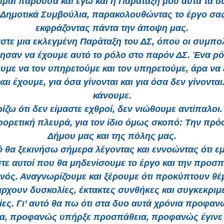
είμαι παρούσα και εγώ και η Παράταξή μου αυτά τα δ
 Δημοτικά Συμβούλια, παρακολουθώντας το έργο σας
εκφράζοντας πάντα την άποψη μας.
μαστε μια εκλεγμένη Παράταξη του ΔΣ, όπου οι συμπολ
μησαν να έχουμε αυτό το ρόλο στο παρόν ΔΣ. Ένα ρ
υμε να τον υπηρετούμε και τον υπηρετούμε, άρα να
αι έχουμε, για όσα γίνονται και για όσα δεν γίνονται.
κάνουμε.
ίζω ότι δεν είμαστε εχθροί, δεν νιώθουμε αντίπαλοι.
φορετική πλευρά, για τον ίδιο όμως σκοπό: Την πρό
Δήμου μας και της πόλης μας.
τό θα ξεκινήσω σήμερα λέγοντας και εννοώντας ότι εμ
στε αυτοί που θα μηδενίσουμε το έργο και την προσπ
νός. Αναγνωρίζουμε και ξέρουμε ότι προκύπτουν θέ
ρχουν δυσκολίες, έκτακτες συνθήκες και συγκεκριμ
ίες. Γι’ αυτό θα πω ότι στα δυο αυτά χρόνια προφαν
α, προφανώς υπήρξε προσπάθεια, προφανώς έγινε 