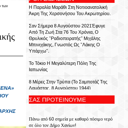
ό των
Η Παραλία Μαράθι Στη Νοτιοανατολική
Άκρη Της Χερσονήσου Του Ακρωτηρίου.
Σαν Σήμερα 8 Αυγούστου 2021Έφυγε
Από Τη Ζωή Στα 76 Του Χρόνια, Ο
ικής
Θρυλικός "ραδιοπειρατής" Μιχάλης
Μπινιχάκης, Γνωστός Ως "Λάκης Ο
Υπάρχω".
Το Τόκιο Η Μεγαλύτερη Πόλη Της
Ιαπωνίας
8 Μέρες Στην Τρύπα (Το Σαμποτάζ Της
ΣΕΝΑ»
Δαμάστας, 8 Αυγούστου 1944)
ΙΟΥ
ΣΑΣ ΠΡΟΤΕΙΝΟΥΜΕ
Ο Συγγραφέας Μάκης Τσίτας Στο
Βιβλιοπωλείο Αναγέννηση Της Πάρου
ΑΡΧΗΣ
Πάνω από 60 σημεία με καθαρό πόσιμο νερό
ΕΟΔΥ: Τι Πρέπει Να Γνωρίζουμε Για Τον
σε όλο τον Δήμο Χανίων!
Λαγοκέφαλο- Οι Κίνδυνοι Από