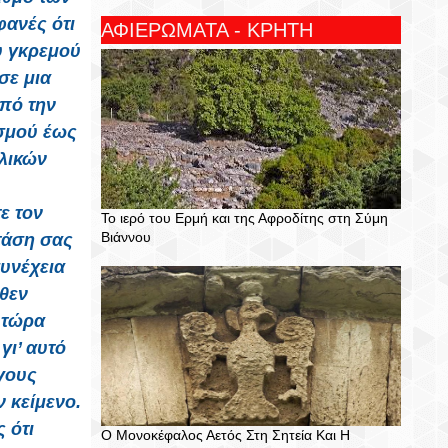
φανές ότι
ΑΦΙΕΡΩΜΑΤΑ - ΚΡΗΤΗ
ου γκρεμού
σε μια
πό την
σμού έως
λικών
ε τον
Το ιερό του Ερμή και της Αφροδίτης στη Σύμη
Βιάννου
τάση σας
συνέχεια
θεν
 τώρα
γι’ αυτό
όγους
 κείμενο.
 ότι
Ο Μονοκέφαλος Αετός Στη Σητεία Και Η