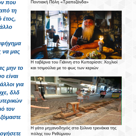
ών που
Ποντιακή Πόλη «Τραπεζόνδα»
 από τη
 έτος,
 άλλο
 αφήγημα
ς να μας
Η ταβέρνα του Γιάννη στο Κυπαρίσσι: Χοχλιοί
 ας μην το
και τσιμούλια με το φως των κεριών
ο είναι
άλλοι για
χε, δλδ
ωτερικών
ό τον
ιζόμαστε
Η γάτα μηχανοδηγός στα ξύλινα τρενάκια της
λογήσετε
πόλης του Ρεθύμνου