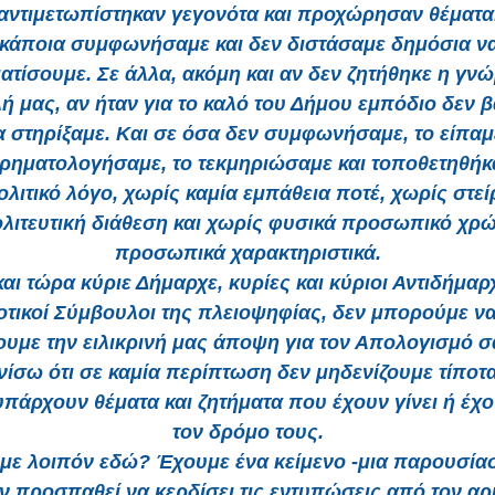
αντιμετωπίστηκαν γεγονότα και προχώρησαν θέματα
 κάποια συμφωνήσαμε και δεν διστάσαμε δημόσια να
τίσουμε. Σε άλλα, ακόμη και αν δεν ζητήθηκε η γν
ή μας, αν ήταν για το καλό του Δήμου εμπόδιο δεν β
α στηρίξαμε. Και σε όσα δεν συμφωνήσαμε, το είπαμ
ιρηματολογήσαμε, το τεκμηριώσαμε και τοποθετηθήκ
ολιτικό λόγο, χωρίς καμία εμπάθεια ποτέ, χωρίς στεί
ολιτευτική διάθεση και χωρίς φυσικά προσωπικό χρώ
προσωπικά χαρακτηριστικά.
και τώρα κύριε Δήμαρχε, κυρίες και κύριοι Αντιδήμαρχ
τικοί Σύμβουλοι της πλειοψηφίας, δεν μπορούμε ν
ουμε την ειλικρινή μας άποψη για τον Απολογισμό σ
νίσω ότι σε καμία περίπτωση δεν μηδενίζουμε τίποτα 
πάρχουν θέματα και ζητήματα που έχουν γίνει ή έχο
τον δρόμο τους.
υμε λοιπόν εδώ? Έχουμε ένα κείμενο -μια παρουσία
ν προσπαθεί να κερδίσει τις εντυπώσεις από τον αρ