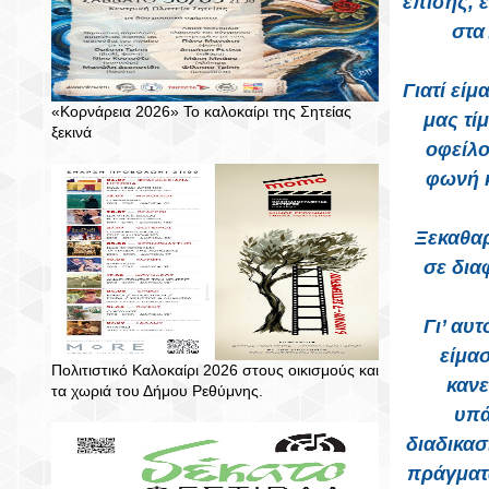
επίσης, 
στα
Γιατί εί
«Κορνάρεια 2026» Το καλοκαίρι της Σητείας
μας τί
ξεκινά
οφείλο
φωνή κ
Ξεκαθαρ
σε δια
Γι’ αυ
είμα
Πολιτιστικό Καλοκαίρι 2026 στους οικισμούς και
κανε
τα χωριά του Δήμου Ρεθύμνης.
υπά
διαδικασ
πράγματ