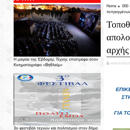
Home
000
πεπραγμένων 
Τοποθ
απολο
αρχής
Η μαγεία της Έβδομης Τέχνης επιστρέφει στον
www.kritipol
Κινηματογράφο «Βηθλεέμ»
ΕΠΙΚ
ΣΤ
ΓΙΑ 
3ο φεστιβάλ τεχνών και πολιτισμού στον δήμο