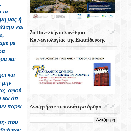
.
Γ. Πλακιωτάκης: Συνεχίζεται Η
 τα
Αναβάθμιση Των Σχολικών Μονάδων Στο
ώμη μας ή
Λασίθι
άλαμε και
7ο Πανελλήνιο Συνέδριο
ε,
Η Οσάκα Από Τις Σημαντικότερες Πόλεις
Κοινωνιολογίας της Εκπαίδευσης
αμε με
Της Ιαπωνίας
ρα
«Αφετηρίες Και Υπερβάσεις» Στο
μα και
Φεστιβάλ Κρήτης Της Περιφέρειας Κρήτης
Την Κυριακή 23 Αυγούστου
οι και
α μην
ας, αφού
και ότι
υν πάρει
Αναζητήστε περισσότερα άρθρα
ση- που
ιθμό των