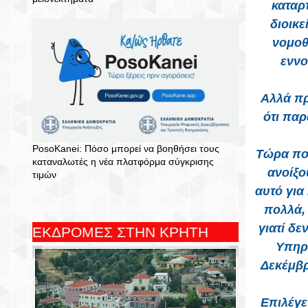
καταρ
διοικε
νομοθ
εννο
Αλλά πρ
ότι παρ
PosoKanei: Πόσο μπορεί να βοηθήσει τους
Τώρα ποιο
καταναλωτές η νέα πλατφόρμα σύγκρισης
ανοίξο
τιμών
αυτό για
πολλά, 
γιατί δ
ΕΚΔΡΟΜΕΣ ΣΤΗΝ ΚΡΗΤΗ
Υπηρ
Δεκέμβρ
Επιλέγε