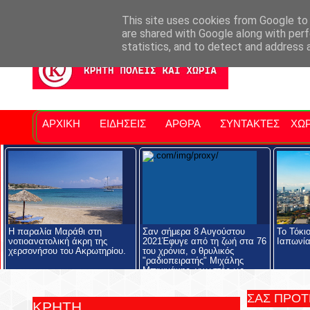
Σητειακά Νέα
Νομός Λασιθίου
Αγαπάμε Ρέθυμνο
Επ
This site uses cookies from Google to d
are shared with Google along with perf
statistics, and to detect and address 
ΑΡΧΙΚΗ
ΕΙΔΗΣΕΙΣ
ΑΡΘΡΑ
ΣΥΝΤΑΚΤΕΣ
ΧΩΡ
Η παραλία Μαράθι στη
Σαν σήμερα 8 Αυγούστου
Το Τόκι
νοτιοανατολική άκρη της
2021Έφυγε από τη ζωή στα 76
Ιαπωνί
χερσονήσου του Ακρωτηρίου.
του χρόνια, ο θρυλικός
"ραδιοπειρατής" Μιχάλης
Μπινιχάκης, γνωστός ως
"Λάκης ο Υπάρχω".
ΣΑΣ ΠΡΟ
ΚΡΗΤΗ