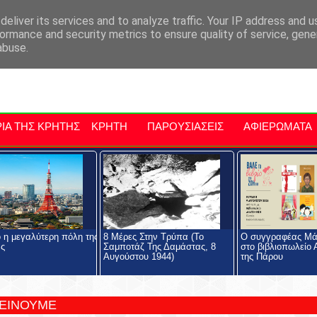
αρχία Μαλεβιζίου
Εκδηλώσεις Στην Κρήτη
Kriti Traveller
Kri
eliver its services and to analyze traffic. Your IP address and 
ormance and security metrics to ensure quality of service, gen
abuse.
ΙΑ ΤΗΣ ΚΡΗΤΗΣ
ΚΡΗΤΗ
ΠΑΡΟΥΣΙΑΣΕΙΣ
ΑΦΙΕΡΩΜΑΤΑ
ο η μεγαλύτερη πόλη της
8 Μέρες Στην Τρύπα (Το
Ο συγγραφέας Μά
ας
Σαμποτάζ Της Δαμάστας, 8
στο βιβλιοπωλείο
Αυγούστου 1944)
της Πάρου
ΤΕΙΝΟΥΜΕ