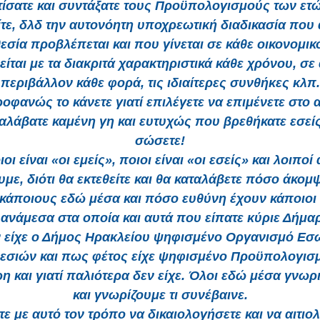
τίσατε και συντάξατε τους Προϋπολογισμούς των ετ
ίτε, δλδ την αυτονόητη υποχρεωτική διαδικασία που
εσία προβλέπεται και που γίνεται σε κάθε οικονομικό
είται με τα διακριτά χαρακτηριστικά κάθε χρόνου, σε
περιβάλλον κάθε φορά, τις ιδιαίτερες συνθήκες κλπ.
οφανώς το κάνετε γιατί επιλέγετε να επιμένετε στο
αλάβατε καμένη γη και ευτυχώς που βρεθήκατε εσεί
σώσετε!
ι είναι «οι εμείς», ποιοι είναι «οι εσείς» και λοιποί
υμε, διότι θα εκτεθείτε και θα καταλάβετε πόσο άκομψ
 κάποιους εδώ μέσα και πόσο ευθύνη έχουν κάποιοι 
ανάμεσα στα οποία και αυτά που είπατε κύριε Δήμαρ
εν είχε ο Δήμος Ηρακλείου ψηφισμένο Οργανισμό Εσ
εσιών και πως φέτος είχε ψηφισμένο Προϋπολογισμ
η και γιατί παλιότερα δεν είχε. Όλοι εδώ μέσα γνωρ
και γνωρίζουμε τι συνέβαινε.
τε με αυτό τον τρόπο να δικαιολογήσετε και να αιτιο