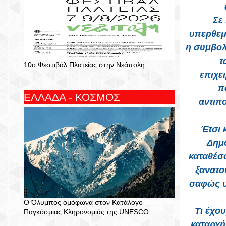
Σε
υπερθεμα
η συμβολ
τ
10ο Φεστιβάλ Πλατείας στην Νεάπολη
επιχε
π
ΕΛΛΑΔΑ - ΚΟΣΜΟΣ
αντιπ
Έτσι 
Δημο
καταθέσ
ξανατο
σαφώς υ
Ο Όλυμπος ομόφωνα στον Κατάλογο
Τι έχο
Παγκόσμιας Κληρονομιάς της UNESCO
καταρχή