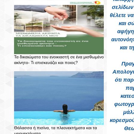
σελίδων 
θέλετε να
και σ
αφήγησ
αυτονόη
και 
Τα δικαιώματα του ενοικιαστή σε ένα μισθωμένο
ακίνητο- Τι επισκευάζει και ποιος?
Πραγ
Απολογι
ότι παρ
πα
κατε
φωτογρα
μάλλ
κορεσμού
Θάλασσα ή πισίνα, τα πλεονεκτήματα και τα
Θεω
μειονεκτήματα