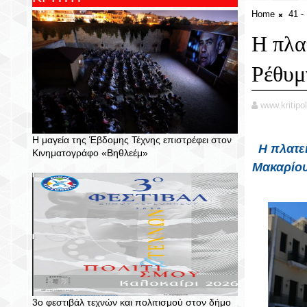
Home
41 
Η πλα
Ρέθυμ
www.kritipol
Η μαγεία της Έβδομης Τέχνης επιστρέφει στον
Η
πλατε
Κινηματογράφο «Βηθλεέμ»
Μακαρίου
3ο φεστιβάλ τεχνών και πολιτισμού στον δήμο