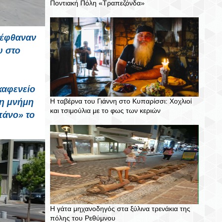
Ποντιακή Πόλη «Τραπεζόνδα»
 έφθαναν
υ
στο
καφενείο
τη μνήμη
Η ταβέρνα του Γιάννη στο Κυπαρίσσι: Χοχλιοί
και τσιμούλια με το φως των κεριών
πάνο» το
Η γάτα μηχανοδηγός στα ξύλινα τρενάκια της
πόλης του Ρεθύμνου