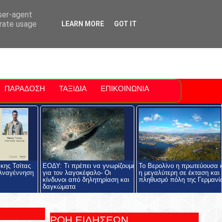
ti Polis
For Sale Sitia
Sitia Airport
user-agent
erate usage
LEARN MORE
GOT IT
ΠΑΡΑΔΟΣΗ
ΤΑΞΙΔΙΑ
ΕΠΙΚΟΙΝΩΝΙΑ
κης Τσίτας
ΕΟΔΥ: Τι πρέπει να γνωρίζουμε
Το Βερολίνο η πρωτεύουσα 
 Αναγέννηση
για τον λαγοκέφαλο- Οι
η μεγαλύτερη σε έκταση και
κίνδυνοι από δηλητηρίαση και
πληθυσμό πόλη της Γερμανί
δαγκώματα
ΡΟΗ ΕΙΔΗΣΕΩΝ