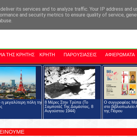
αρχία Μαλεβιζίου
Εκδηλώσεις Στην Κρήτη
Kriti Traveller
Kri
eliver its services and to analyze traffic. Your IP address and 
ormance and security metrics to ensure quality of service, gen
abuse.
ΙΑ ΤΗΣ ΚΡΗΤΗΣ
ΚΡΗΤΗ
ΠΑΡΟΥΣΙΑΣΕΙΣ
ΑΦΙΕΡΩΜΑΤΑ
ο η μεγαλύτερη πόλη της
8 Μέρες Στην Τρύπα (Το
Ο συγγραφέας Μά
ας
Σαμποτάζ Της Δαμάστας, 8
στο βιβλιοπωλείο
Αυγούστου 1944)
της Πάρου
ΤΕΙΝΟΥΜΕ