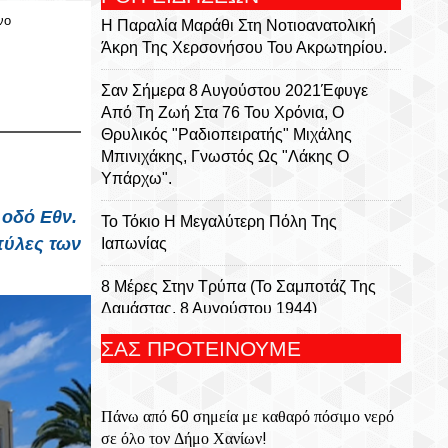
νο
Η Παραλία Μαράθι Στη Νοτιοανατολική
Άκρη Της Χερσονήσου Του Ακρωτηρίου.
Σαν Σήμερα 8 Αυγούστου 2021Έφυγε
Από Τη Ζωή Στα 76 Του Χρόνια, Ο
Θρυλικός "ραδιοπειρατής" Μιχάλης
Μπινιχάκης, Γνωστός Ως "Λάκης Ο
Υπάρχω".
 οδό Εθν.
Το Τόκιο Η Μεγαλύτερη Πόλη Της
πύλες των
Ιαπωνίας
8 Μέρες Στην Τρύπα (Το Σαμποτάζ Της
Δαμάστας, 8 Αυγούστου 1944)
ΣΑΣ ΠΡΟΤΕΙΝΟΥΜΕ
Ο Συγγραφέας Μάκης Τσίτας Στο
Βιβλιοπωλείο Αναγέννηση Της Πάρου
Πάνω από 60 σημεία με καθαρό πόσιμο νερό
ΕΟΔΥ: Τι Πρέπει Να Γνωρίζουμε Για Τον
σε όλο τον Δήμο Χανίων!
Λαγοκέφαλο- Οι Κίνδυνοι Από