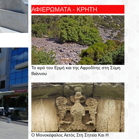
ΑΦΙΕΡΩΜΑΤΑ - ΚΡΗΤΗ
Το ιερό του Ερμή και της Αφροδίτης στη Σύμη
Βιάννου
Ο Μονοκέφαλος Αετός Στη Σητεία Και Η