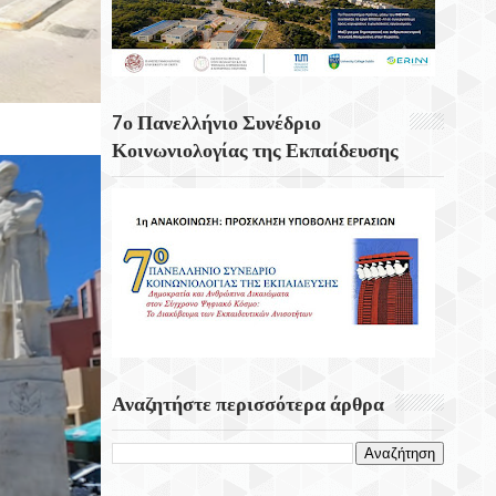
Γ. Πλακιωτάκης: Συνεχίζεται Η
Αναβάθμιση Των Σχολικών Μονάδων Στο
Λασίθι
7ο Πανελλήνιο Συνέδριο
Η Οσάκα Από Τις Σημαντικότερες Πόλεις
Κοινωνιολογίας της Εκπαίδευσης
Της Ιαπωνίας
«Αφετηρίες Και Υπερβάσεις» Στο
Φεστιβάλ Κρήτης Της Περιφέρειας Κρήτης
Την Κυριακή 23 Αυγούστου
Αναζητήστε περισσότερα άρθρα