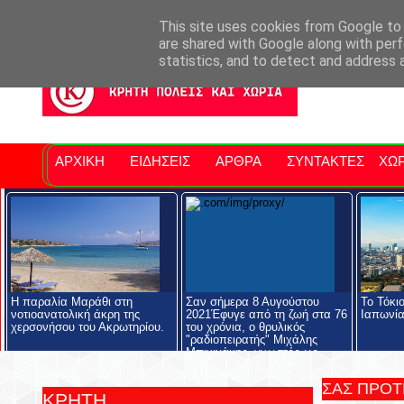
Σητειακά Νέα
Νομός Λασιθίου
Αγαπάμε Ρέθυμνο
Επ
This site uses cookies from Google to d
are shared with Google along with perf
statistics, and to detect and address 
ΑΡΧΙΚΗ
ΕΙΔΗΣΕΙΣ
ΑΡΘΡΑ
ΣΥΝΤΑΚΤΕΣ
ΧΩΡ
Η παραλία Μαράθι στη
Σαν σήμερα 8 Αυγούστου
Το Τόκι
νοτιοανατολική άκρη της
2021Έφυγε από τη ζωή στα 76
Ιαπωνί
χερσονήσου του Ακρωτηρίου.
του χρόνια, ο θρυλικός
"ραδιοπειρατής" Μιχάλης
Μπινιχάκης, γνωστός ως
"Λάκης ο Υπάρχω".
ΣΑΣ ΠΡΟ
ΚΡΗΤΗ