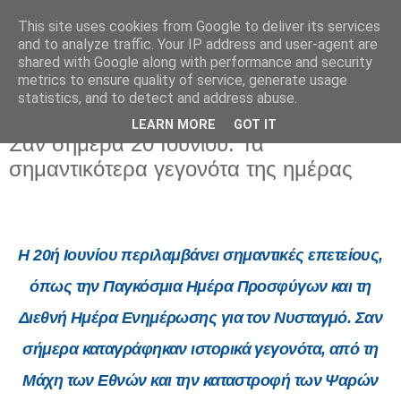
This site uses cookies from Google to deliver its services
and to analyze traffic. Your IP address and user-agent are
shared with Google along with performance and security
metrics to ensure quality of service, generate usage
statistics, and to detect and address abuse.
LEARN MORE
GOT IT
Σάββατο 20 Ιουνίου 2026
Σαν σήμερα 20 Ιουνίου: Τα
σημαντικότερα γεγονότα της ημέρας
Η 20ή Ιουνίου περιλαμβάνει σημαντικές επετείους,
όπως την Παγκόσμια Ημέρα Προσφύγων και τη
Διεθνή Ημέρα Ενημέρωσης για τον Νυσταγμό. Σαν
σήμερα καταγράφηκαν ιστορικά γεγονότα, από τη
Μάχη των Εθνών και την καταστροφή των Ψαρών