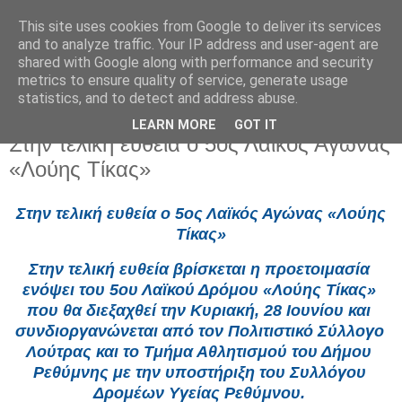
This site uses cookies from Google to deliver its services
and to analyze traffic. Your IP address and user-agent are
shared with Google along with performance and security
metrics to ensure quality of service, generate usage
statistics, and to detect and address abuse.
LEARN MORE
GOT IT
Τετάρτη 24 Ιουνίου 2026
Στην τελική ευθεία ο 5ος Λαϊκός Αγώνας
«Λούης Τίκας»
Στην τελική ευθεία ο 5ος Λαϊκός Αγώνας «Λούης 
Τίκας»
Στην τελική ευθεία βρίσκεται η προετοιμασία 
ενόψει του 5ου Λαϊκού Δρόμου «Λούης Τίκας» 
που θα διεξαχθεί την Κυριακή, 28 Ιουνίου και 
συνδιοργανώνεται από τον Πολιτιστικό Σύλλογο 
Λούτρας και το Τμήμα Αθλητισμού του Δήμου 
Ρεθύμνης με την υποστήριξη του Συλλόγου 
Δρομέων Υγείας Ρεθύμνου. 