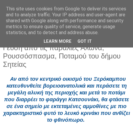
This site uses cookies from Google to deliver its services
and to analyze traffic. Your IP address and user-agent are
shared with Google along with performance and security
metrics to ensure quality of service, generate usage
statistics, and to detect and address abuse.
LEARN MORE
GOT IT
Δευτέρα 1 Ιουνίου 2026
Γεύση απο τις παραλίες Αλώνα,
Ρουσσόσπασμα, Ποταμού του δήμου
Σητείας
Αν από τον κεντρικό οικισμό του
Ξερόκαμπου
κατευθυνθείτε βορειοανατολικά και περάσετε τη
μεγάλη
αλυκή
της περιοχής και μετά το ποτάμι
που διαρρέει το
φαράγγι Κατσουνάκι
, θα φτάσετε
σε ένα σημείο με εκτεταμένες αμμοθίνες με πιο
χαρακτηριστικό φυτό το
λευκό κρινάκι
που ανθίζει
το φθινόπωρο.