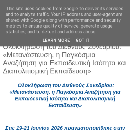
This site uses cookies from Google to deliver its services
and to analyze traffic. Your IP address and user-agent are
shared with Google along with performance and security
metrics to ensure quality of service, generate usage
statistics, and to detect and address abuse.
LEARN MORE
GOT IT
Πέμπτη 25 Ιουνίου 2026
Ολοκλήρωση του Διεθνούς Συνεδρίου:
«Μετανάστευση, η Παγκόσμια
Αναζήτηση για Εκπαιδευτική Ισότητα και
Διαπολιτισμική Εκπαίδευση»
Ολοκλήρωση του Διεθνούς Συνεδρίου:
«Μετανάστευση, η Παγκόσμια Αναζήτηση για
Εκπαιδευτική Ισότητα και Διαπολιτισμική
Εκπαίδευση»
Στις 19-21 Ιουνίου 2026 πραγματοποιήθηκε στην