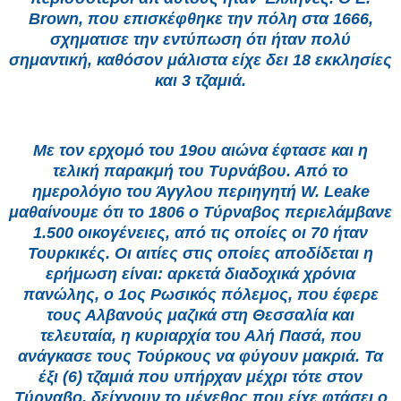
Brown, που επισκέφθηκε την πόλη στα 1666,
σχηματισε την εντύπωση ότι ήταν πολύ
σημαντική, καθόσον μάλιστα είχε δει 18 εκκλησίες
και 3 τζαμιά.
Με τον ερχομό του 19ου αιώνα έφτασε και η
τελική παρακμή του Τυρνάβου. Από το
ημερολόγιο του Άγγλου περιηγητή W. Leake
μαθαίνουμε ότι το 1806 ο Τύρναβος περιελάμβανε
1.500 οικογένειες, από τις οποίες οι 70 ήταν
Τουρκικές. Οι αιτίες στις οποίες αποδίδεται η
ερήμωση είναι: αρκετά διαδοχικά χρόνια
πανώλης, ο 1ος Ρωσικός πόλεμος, που έφερε
τους Αλβανούς μαζικά στη Θεσσαλία και
τελευταία, η κυριαρχία του Αλή Πασά, που
ανάγκασε τους Τούρκους να φύγουν μακριά. Τα
έξι (6) τζαμιά που υπήρχαν μέχρι τότε στον
Τύρναβο, δείχνουν το μέγεθος που είχε φτάσει ο