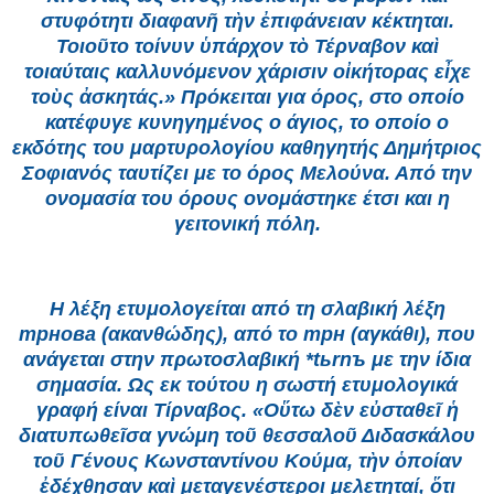
στυφότητι διαφανῆ τὴν ἐπιφάνειαν κέκτηται.
Τοιοῦτο τοίνυν ὑπάρχον τὸ Τέρναβον καὶ
τοιαύταις καλλυνόμενον χάρισιν οἰκήτορας εἶχε
τοὺς ἀσκητάς.» Πρόκειται για όρος, στο οποίο
κατέφυγε κυνηγημένος ο άγιος, το οποίο ο
εκδότης του μαρτυρολογίου καθηγητής Δημήτριος
Σοφιανός ταυτίζει με το όρος Μελούνα. Από την
ονομασία του όρους ονομάστηκε έτσι και η
γειτονική πόλη.
Η λέξη ετυμολογείται από τη σλαβική λέξη
трнова (ακανθώδης), από το трн (αγκάθι), που
ανάγεται στην πρωτοσλαβική *tьrnъ με την ίδια
σημασία. Ως εκ τούτου η σωστή ετυμολογικά
γραφή είναι Τίρναβος. «Οὕτω δὲν εὐσταθεῖ ἡ
διατυπωθεῖσα γνώμη τοῦ θεσσαλοῦ Διδασκάλου
τοῦ Γένους Κωνσταντίνου Κούμα, τὴν ὁποίαν
ἐδέχθησαν καὶ μεταγενέστεροι μελετηταί, ὅτι