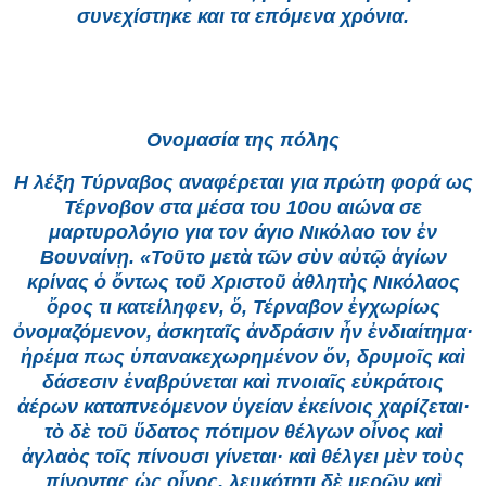
συνεχίστηκε και τα επόμενα χρόνια.
Ονομασία της πόλης
Η λέξη Τύρναβος αναφέρεται για πρώτη φορά ως
Τέρνοβον στα μέσα του 10ου αιώνα σε
μαρτυρολόγιο για τον άγιο Νικόλαο τον ἐν
Βουναίνῃ. «Τοῦτο μετὰ τῶν σὺν αὐτῷ ἁγίων
κρίνας ὁ ὄντως τοῦ Χριστοῦ ἀθλητὴς Νικόλαος
ὄρος τι κατείληφεν, ὅ, Τέρναβον ἐγχωρίως
ὀνομαζόμενον, ἀσκηταῖς ἀνδράσιν ἦν ἐνδιαίτημα·
ἠρέμα πως ὑπανακεχωρημένον ὅν, δρυμοῖς καὶ
δάσεσιν ἐναβρύνεται καὶ πνοιαῖς εὐκράτοις
ἀέρων καταπνεόμενον ὑγείαν ἐκείνοις χαρίζεται·
τὸ δὲ τοῦ ὕδατος πότιμον θέλγων οἶνος καὶ
ἀγλαὸς τοῖς πίνουσι γίνεται· καὶ θέλγει μὲν τοὺς
πίνοντας ὡς οἶνος, λευκότητι δὲ μερῶν καὶ