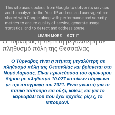
This site uses cookies from Google to deliver its services
and to analyze traffic. Your IP address and user-agent are
shared with Google along with performance and security
metrics to ensure quality of service, generate usage
statistics, and to detect and address abuse.
LEARN MORE
GOT IT
Πέμπτη 25 Ιουνίου 2026
Ο Τύρναβος η πέμπτη μεγαλύτερη σε
πληθυσμό πόλη της Θεσσαλίας
Ο Τύρναβος είναι η πέμπτη μεγαλύτερη σε
πληθυσμό πόλη της Θεσσαλίας και βρίσκεται στο
Νομό Λάρισας. Είναι πρωτεύουσα του ομώνυμου
δήμου με πληθυσμό 10.027 κατοίκων σύμφωνα
με την απογραφή του 2021. Είναι γνωστή για το
τοπικό τσίπουρο και ούζο, καθώς και για το
καρναβάλι του που έχει αρχαίες ρίζες, το
Μπουρανί.