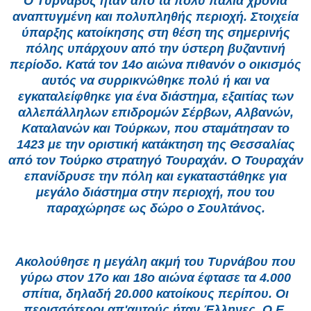
Ο Τύρναβος ήταν από τα πολύ παλιά χρόνια
αναπτυγμένη και πολυπληθής περιοχή. Στοιχεία
ύπαρξης κατοίκησης στη θέση της σημερινής
πόλης υπάρχουν από την ύστερη βυζαντινή
περίοδο. Κατά τον 14ο αιώνα πιθανόν ο οικισμός
αυτός να συρρικνώθηκε πολύ ή και να
εγκαταλείφθηκε για ένα διάστημα, εξαιτίας των
αλλεπάλληλων επιδρομών Σέρβων, Αλβανών,
Καταλανών και Τούρκων, που σταμάτησαν το
1423 με την οριστική κατάκτηση της Θεσσαλίας
από τον Τούρκο στρατηγό Τουραχάν. Ο Τουραχάν
επανίδρυσε την πόλη και εγκαταστάθηκε για
μεγάλο διάστημα στην περιοχή, που του
παραχώρησε ως δώρο ο Σουλτάνος.
Ακολούθησε η μεγάλη ακμή του Τυρνάβου που
γύρω στον 17ο και 18ο αιώνα έφτασε τα 4.000
σπίτια, δηλαδή 20.000 κατοίκους περίπου. Οι
περισσότεροι απ'αυτούς ήταν Έλληνες. Ο E.