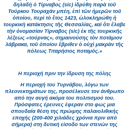
δηλαδὴ ὁ Τίρναβος (sic) ἰδρύθη παρὰ τοῦ
Τούρκου Τουραχάν μπέη, ἐπὶ τῶν ἡμερῶν τοῦ
ὁποίου, περὶ τὸ ἔτος 1423, ὡλοκληρώθη ἡ
τουρκικὴ κατάκτησις τῆς Θεσσαλίας, καὶ ὅτι ἔλαβε
τὴν ὀνομασίαν Τίρναβος (sic) ἐκ τῆς τουρκικῆς
λέξεως «τούρνας», σημαινούσης τὸν ποτάμιον
λάβρακα, τοῦ ὁποίου ἔβριθεν ὁ οὐχὶ μακρὰν τῆς
πόλεως Τιταρήσιος ποταμός.»
Η περιοχή πριν την ίδρυση της πόλης
Η περιοχή του Τυρνάβου, λόγω των
πλεονεκτημάτων της, προσέλκυσε τον άνθρωπο
από την αυγή ακόμα του πολιτισμού του.
Πρόσφατες έρευνες έφεραν στο φως μια
σπουδαία θέση της πρώιμης παλαιολιθικής
εποχής (200-400 χιλιάδες χρόνια πριν από
σήμερα) στη δυτική είσοδο των στενών της