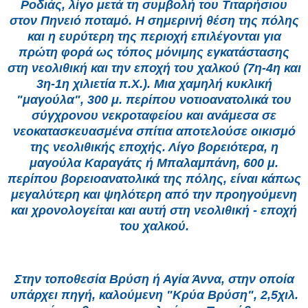
Ροδιάς, λίγο μετά τη συμβολή του Τιταρήσιου
στον Πηνειό ποταμό. Η σημερινή θέση της πόλης
και η ευρύτερη της περιοχή επιλέγονται για
πρώτη φορά ως τόπος μόνιμης εγκατάστασης
στη νεολιθική και την εποχή του χαλκού (7η-4η και
3η-1η χιλιετία π.Χ.). Μια χαμηλή κυκλική
"μαγούλα", 300 μ. περίπου νοτιοανατολικά του
σύγχρονου νεκροταφείου και ανάμεσα σε
νεοκατασκευασμένα σπίτια αποτελούσε οικισμό
της νεολιθικής εποχής. Λίγο βορειότερα, η
μαγούλα Καραγάτς ή Μπαλαμπάνη, 600 μ.
περίπου βορειοανατολικά της πόλης, είναι κάπως
μεγαλύτερη και ψηλότερη από την προηγούμενη
και χρονολογείται και αυτή στη νεολιθική - εποχή
του χαλκού.
Στην τοποθεσία Βρύση ή Αγία Άννα, στην οποία
υπάρχει πηγή, καλούμενη "Κρύα Βρύση", 2,5χιλ.