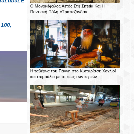
58aLdb0LE
Ο Μονοκέφαλος Αετός Στη Σητεία Και Η
Ποντιακή Πόλη «Τραπεζόνδα»
 100,
T
S
P
C
Η ταβέρνα του Γιάννη στο Κυπαρίσσι: Χοχλιοί
W
H
I
O
και τσιμούλια με το φως των κεριών
E
A
N
M
E
R
I
M
T
E
T
E
N
T