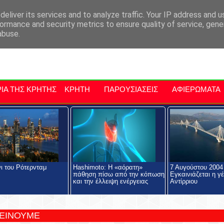
αρχία Μαλεβιζίου
Εκδηλώσεις Στην Κρήτη
Kriti Traveller
Kri
eliver its services and to analyze traffic. Your IP address and 
ormance and security metrics to ensure quality of service, gen
abuse.
ΙΑ ΤΗΣ ΚΡΗΤΗΣ
ΚΡΗΤΗ
ΠΑΡΟΥΣΙΑΣΕΙΣ
ΑΦΙΕΡΩΜΑΤΑ
νι του Ρότερνταμ
Hashimoto: Η «αόρατη»
7 Αυγούστου 2004
πάθηση πίσω από την κόπωση
Εγκαινιάζεται η γ
και την έλλειψη ενέργειας
Αντίρριου
ΤΕΙΝΟΥΜΕ