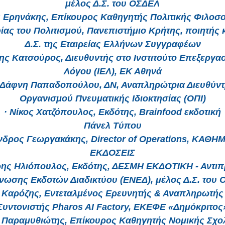
μέλος Δ.Σ. του ΟΣΔΕΛ
ς Ερηνάκης, Επίκουρος Καθηγητής Πολιτικής Φιλοσ
ας του Πολιτισμού, Πανεπιστήμιο Κρήτης, ποιητής 
Δ.Σ. της Εταιρείας Ελλήνων Συγγραφέων
ης Κατσούρος, Διευθυντής στο Ινστιτούτο Επεξεργασ
Λόγου (ΙΕΛ), ΕΚ Αθηνά
-Δάφνη Παπαδοπούλου, ΔΝ, Αναπληρώτρια Διευθύντ
Οργανισμού Πνευματικής Ιδιοκτησίας (ΟΠΙ)
· Νίκος Χατζόπουλος, Εκδότης, Brainfood εκδοτική
Πάνελ Τύπου
ανδρος Γεωργακάκης, Director of Operations, ΚΑΘΗ
ΕΚΔΟΣΕΙΣ
ρης Ηλιόπουλος, Εκδότης, ΔΕΣΜΗ ΕΚΔΟΤΙΚΗ - Αντι
νωσης Εκδοτών Διαδικτύου (ΕΝΕΔ), μέλος Δ.Σ. του
ς Καρόζης, Εντεταλμένος Ερευνητής & Αναπληρωτής
Συντονιστής Pharos AI Factory, ΕΚΕΦΕ «Δημόκριτος
ς Παραμυθιώτης, Επίκουρος Καθηγητής Νομικής Σχο