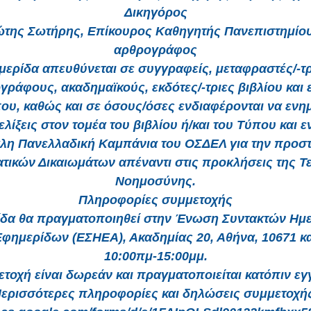
Δικηγόρος
ώτης Σωτήρης, Επίκουρος Καθηγητής Πανεπιστημίου
αρθρογράφος
μερίδα απευθύνεται σε συγγραφείς, μεταφραστές/-τρ
γράφους, ακαδημαϊκούς, εκδότες/-τριες βιβλίου και ε
που, καθώς και σε όσους/όσες ενδιαφέρονται να εν
ξελίξεις στον τομέα του βιβλίου ή/και του Τύπου και 
λη Πανελλαδική Καμπάνια του ΟΣΔΕΛ για την προσ
τικών Δικαιωμάτων απέναντι στις προκλήσεις της Τ
Νοημοσύνης.
Πληροφορίες συμμετοχής
ίδα θα πραγματοποιηθεί στην Ένωση Συντακτών Ημ
Εφημερίδων (ΕΣΗΕΑ), Ακαδημίας 20, Αθήνα, 10671 κα
10:00πμ-15:00μμ.
τοχή είναι δωρεάν και πραγματοποιείται κατόπιν ε
ερισσότερες πληροφορίες και δηλώσεις συμμετοχή