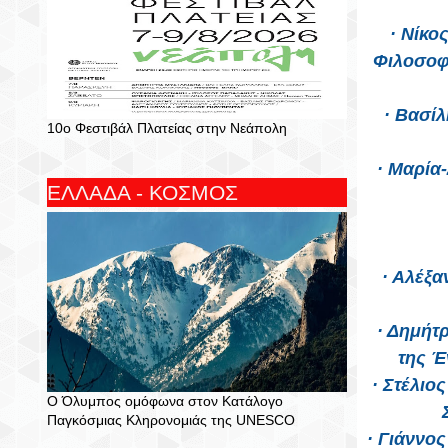
· Νίκο
Φιλοσοφί
· Βασίλ
10ο Φεστιβάλ Πλατείας στην Νεάπολη
· Μαρία
ΕΛΛΑΔΑ - ΚΟΣΜΟΣ
· Αλέξ
· Δημήτ
της Έ
· Στέλιο
Ο Όλυμπος ομόφωνα στον Κατάλογο
Παγκόσμιας Κληρονομιάς της UNESCO
· Γιάννο