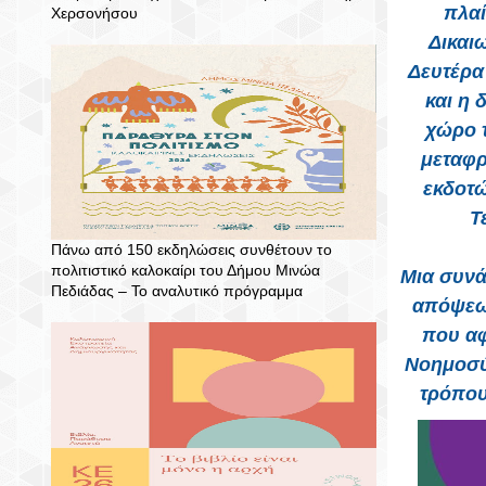
πλαί
Χερσονήσου
Δικαι
Δευτέρα
και η 
χώρο τ
μεταφρ
εκδοτ
Τ
Πάνω από 150 εκδηλώσεις συνθέτουν το
πολιτιστικό καλοκαίρι του Δήμου Μινώα
Μια συνά
Πεδιάδας – To αναλυτικό πρόγραμμα
απόψεω
που αφ
Νοημοσύν
τρόπου