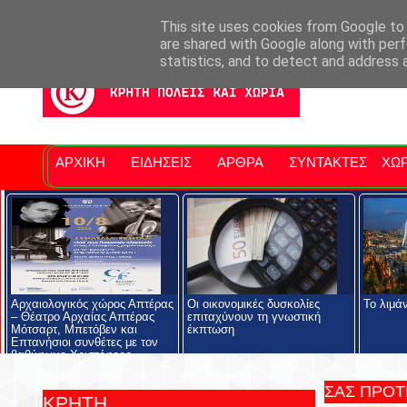
Σητειακά Νέα
Νομός Λασιθίου
Αγαπάμε Ρέθυμνο
Επ
This site uses cookies from Google to d
are shared with Google along with perf
statistics, and to detect and address 
ΑΡΧΙΚΗ
ΕΙΔΗΣΕΙΣ
ΑΡΘΡΑ
ΣΥΝΤΑΚΤΕΣ
ΧΩΡ
Αρχαιολογικός χώρος Απτέρας
Οι οικονομικές δυσκολίες
Το λιμά
– Θέατρο Αρχαίας Απτέρας
επιταχύνουν τη γνωστική
Μότσαρτ, Μπετόβεν και
έκπτωση
Επτανήσιοι συνθέτες με τον
βαθύφωνο Χριστόφορο
Σταμπόγλη
ΣΑΣ ΠΡΟ
ΚΡΗΤΗ