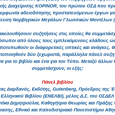
κής Διαχείρισης KOPINOR, του πρώτου ΟΣΔ που π
υμφωνία αδειοδότησης προστατευόμενων έργων γι
δευση Νορβηγικών Μεγάλων Γλωσσικών Μοντέλων (
ακολουθήσουν συζητήσεις στις οποίες θα συμμετάσ
όσωποι από όλους τους εμπλεκόμενους κλάδους ώσ
ποτυπωθούν οι διαφορετικές οπτικές και ανάγκες. 
τοποιηθούν δύο ξεχωριστά, παράλληλα πάνελ συζη
να για το βιβλίο και ένα για τον Τύπο. Μεταξύ άλλων 
συμμετάσχουν, οι εξής:
Πάνελ βιβλίου
τας Δαρδανός, Εκδότης, Gutenberg, Πρόεδρος της 
Ελληνικού Βιβλίου (ΕΝΕΛΒΙ), μέλος Δ.Σ. του ΟΣΔΕΛ
Τιτίκα Δημητρούλια, Καθηγήτρια Θεωρίας και Πράξης 
ασης, Εθνικό και Καποδιστριακό Πανεπιστήμιο Αθη