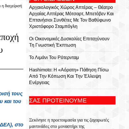
η διαχείρισή
Αρχαιολογικός Χώρος Απτέρας – Θέατρο
Αρχαίας Απτέρας Μότσαρτ, Μπετόβεν Και
Επτανήσιοι Συνθέτες Με Τον Βαθύφωνο
Χριστόφορο Σταμπόγλη
εποχή
Οι Οικονομικές Δυσκολίες Επιταχύνουν
Τη Γνωστική Έκπτωση
υ
Το Λιμάνι Του Ρότερνταμ
Hashimoto: Η «αόρατη» Πάθηση Πίσω
Από Την Κόπωση Και Την Έλλειψη
Ενέργειας
ρισή τους
7 Αυγούστου 2004 Εγκαινιάζεται Η
ΣΑΣ ΠΡΟΤΕΙΝΟΥΜΕ
 και του
Γέφυρα Ρίου – Αντίρριου
Η Μάχη Στο Σφακάκι,7 Αυγούστου 1944-
Ξεκίνησε η προετοιμασία για τις ζαχαρωτές
Μια Κορυφαία Πράξη Αντίστασης Κατά
ΔΕΛ), στο
μαντινάδες στο μοναστήρι της
Των Ναζί Κατακτητών