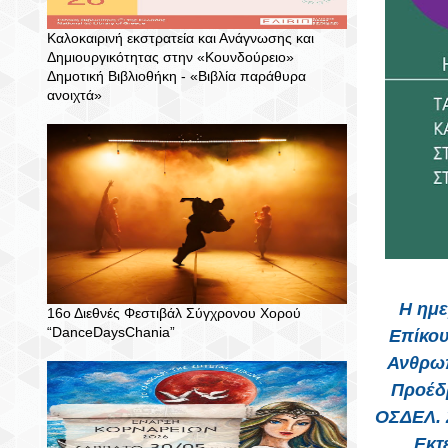
Καλοκαιρινή εκστρατεία και Ανάγνωσης και
Δημιουργικότητας στην «Κουνδούρειο»
Δημοτική Βιβλιοθήκη - «Βιβλία παράθυρα
ανοιχτά»
Η ημε
16ο Διεθνές Φεστιβάλ Σύγχρονου Χορού
“DanceDaysChania”
Επίκου
Ανθρωπ
Προέδρ
ΟΣΔΕΛ. 
Εκτ