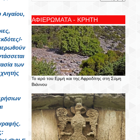
 Αιγαίου,
ΑΦΙΕΡΩΜΑΤΑ - ΚΡΗΤΗ
ιες,
κδότες/-
ημερωθούν
εντάσσεται
τασία των
εχνητής
Το ιερό του Ερμή και της Αφροδίτης στη Σύμη
Βιάννου
ερήσιων
ι
γγραφής.
ς: