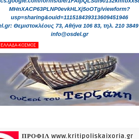
docs.google.com/forms/d/e/1FAIpQLSdl90132kmfbxx
MHnXACP63PLNP0evkHLXj5oOTg/viewform?
usp=sharing&ouid=111518439313609451946
l.gr: Θεμιστοκλέους 73, Αθήνα 106 83, τηλ. 210 3849
info@osdel.gr
 - ΕΛΛΑΔΑ-ΚΟΣΜΟΣ
ΠΡΟΦΙΛ www.kritipoliskaixoria.gr