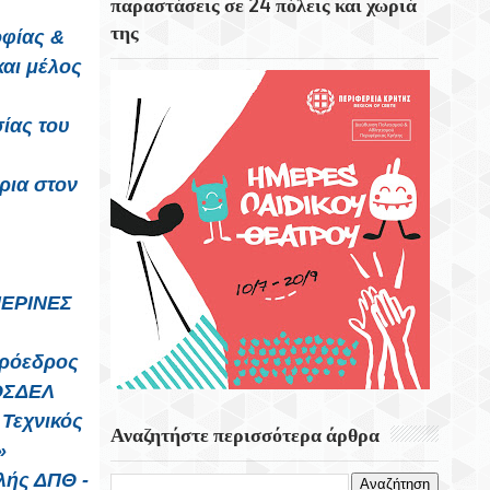
παραστάσεις σε 24 πόλεις και χωριά
Στο Μάραθος Θα Βρεθεί Αύριο
της
οφίας &
Παρασκευή, 7 Αυγούστου Στις 21.00, Η
και μέλος
Θεατρική Ομάδα Του Δήμου Μαλεβιζίου
Η Γρανάδα Από Τις Ωραιότερες Και
ίας του
Ιστορικότερες Πόλεις Της Ισπανίας.
ρια στον
Ο Ιερός Ναός Τιμίου Σταυρού Ενορίας
Ελιάς Δήμου Χερσονήσου
ΜΕΡΙΝΕΣ
πρόεδρος
 ΟΣΔΕΛ
 Τεχνικός
Αναζητήστε περισσότερα άρθρα
»
λής ΔΠΘ -