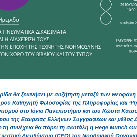
ρίδα θα ξεκινήσει με συζήτηση μεταξύ των Θεοφάνη
ρου Καθηγητή Φιλοσοφίας της Πληροφορίας και Ψ
ισμού στο Ιόνιο Πανεπιστήμιο και του Κώστα Κατσ
ου της Εταιρείας Ελλήνων Συγγραφέων και μέλος Δ
Στη συνέχεια θα πάρει τη σκυτάλη η Hege Munch Gu
ελεστική Διευθύντρια (CEO) του Νορβηγικού Οργανι