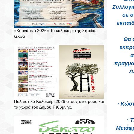
Συλλογι
σε σ
εκπαί
«Κορνάρεια 2026» Το καλοκαίρι της Σητείας
ξεκινά
Θα 
εκπρ
α
πραγμα
έ
Πολιτιστικό Καλοκαίρι 2026 στους οικισμούς και
· Κώσ
τα χωριά του Δήμου Ρεθύμνης.
· 
Μετάφρ