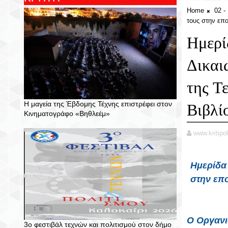
Home
02 
τους στην επ
Ημερί
Δικαι
της Τ
Η μαγεία της Έβδομης Τέχνης επιστρέφει στον
Βιβλί
Κινηματογράφο «Βηθλεέμ»
www.kritipol
Ημερίδα 
στην επ
Ο Οργανι
3ο φεστιβάλ τεχνών και πολιτισμού στον δήμο