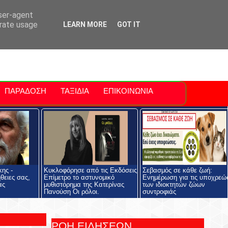
ti Polis
For Sale Sitia
Sitia Airport
user-agent
erate usage
LEARN MORE
GOT IT
ΠΑΡΑΔΟΣΗ
ΤΑΞΙΔΙΑ
ΕΠΙΚΟΙΝΩΝΙΑ
ης -
Κυκλοφόρησε από τις Εκδόσεις
Σεβασμός σε κάθε ζωή:
θειες σας,
Επίμετρο το αστυνομικό
Ενημέρωση για τις υποχρεώ
ας
μυθιστόρημα της Κατερίνας
των ιδιοκτητών ζώων
Πανούση Οι ρόλοι.
συντροφιάς
ΡΟΗ ΕΙΔΗΣΕΩΝ