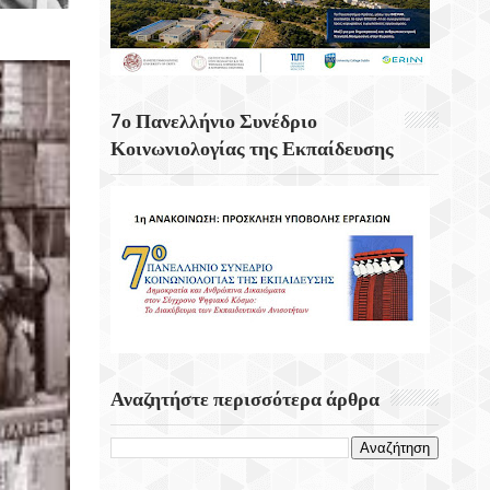
Καλλυντικών Για Τα Χείλη Εντοπίζουν
Ερευνητές
Σαν Σήμερα 8 Αυγούστου 1944
Πραγματοποιήτε Το Σαμποτάζ Της
7ο Πανελλήνιο Συνέδριο
Δαμάστας
Κοινωνιολογίας της Εκπαίδευσης
Η Μεγαλύτερη Γιορτή Της Πατάτας
Επιστρέφει Για Ακόμα Μια Χρονιά Στο
Τζερμιάδο Οροπεδίου Λασιθίου
Πάνω Από 60 Σημεία Με Καθαρό Πόσιμο
Νερό Σε Όλο Τον Δήμο Χανίων!
Αναζητήστε περισσότερα άρθρα