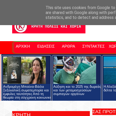
Σητειακά Νέα
Νομός Λασιθίου
Αγαπάμε Ρέθυμνο
Επ
This site uses cookies from Google to d
are shared with Google along with perf
statistics, and to detect and address 
ΑΡΧΙΚΗ
ΕΙΔΗΣΕΙΣ
ΑΡΘΡΑ
ΣΥΝΤΑΚΤΕΣ
ΧΩΡ
Ανδρομάχη Μπούνα-Βάιλα
Αύξηση και το 2025 της δωρεάς
Η Αλεξά
Σεξουαλική σωματεμπορία και
και των μεταμοσχεύσεων
δέλτα τ
έμφυλες ταυτότητες Από τη
συμπαγών οργάνων
θεωρία στη σύγχρονη κοινωνική
έρευνα
ΣΑΣ ΠΡΟ
ΚΡΗΤΗ