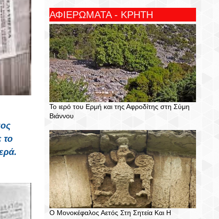
ΑΦΙΕΡΩΜΑΤΑ - ΚΡΗΤΗ
Το ιερό του Ερμή και της Αφροδίτης στη Σύμη
Βιάννου
ιος
 το
ερά.
Ο Μονοκέφαλος Αετός Στη Σητεία Και Η