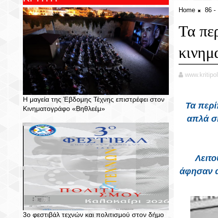
Home
86 
Τα πε
κινημ
www.kritipol
Η μαγεία της Έβδομης Τέχνης επιστρέφει στον
Τα περί
Κινηματογράφο «Βηθλεέμ»
απλά σ
Λειτο
άφησαν αν
3ο φεστιβάλ τεχνών και πολιτισμού στον δήμο