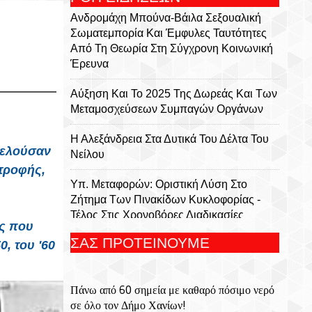
Ανδρομάχη Μπούνα-Βάιλα Σεξουαλική
Σωματεμπορία Και Έμφυλες Ταυτότητες
Από Τη Θεωρία Στη Σύγχρονη Κοινωνική
Έρευνα
Αύξηση Και Το 2025 Της Δωρεάς Και Των
Μεταμοσχεύσεων Συμπαγών Οργάνων
Η Αλεξάνδρεια Στα Δυτικά Του Δέλτα Του
τελούσαν
Νείλου
στροφής
,
Υπ. Μεταφορών: Οριστική Λύση Στο
Ζήτημα Των Πινακίδων Κυκλοφορίας -
Τέλος Στις Χρονοβόρες Διαδικασίες
ας που
ΣΑΣ ΠΡΟΤΕΙΝΟΥΜΕ
0, του '60
Μήτσος Σταυρακάκης - Περιφρονώ Τσ'
Αλήθειες Σας, Μισώ Τα Ψέματά Σας
Πάνω από 60 σημεία με καθαρό πόσιμο νερό
Κυκλοφόρησε Από Τις Εκδόσεις Επίμετρο
σε όλο τον Δήμο Χανίων!
Το Αστυνομικό Μυθιστόρημα Της