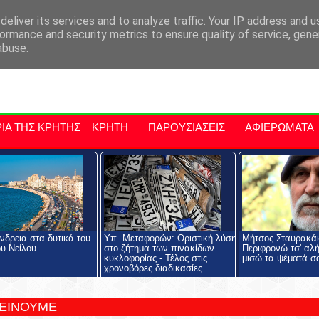
αρχία Μαλεβιζίου
Εκδηλώσεις Στην Κρήτη
Kriti Traveller
Kri
eliver its services and to analyze traffic. Your IP address and 
ormance and security metrics to ensure quality of service, gen
abuse.
ΙΑ ΤΗΣ ΚΡΗΤΗΣ
ΚΡΗΤΗ
ΠΑΡΟΥΣΙΑΣΕΙΣ
ΑΦΙΕΡΩΜΑΤΑ
νδρεια στα δυτικά του
Υπ. Μεταφορών: Οριστική λύση
Μήτσος Σταυρακάκ
ου Νείλου
στο ζήτημα των πινακίδων
Περιφρονώ τσ' αλή
κυκλοφορίας - Τέλος στις
μισώ τα ψέματά σ
χρονοβόρες διαδικασίες
ΤΕΙΝΟΥΜΕ