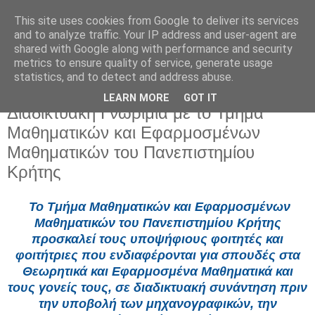
This site uses cookies from Google to deliver its services
and to analyze traffic. Your IP address and user-agent are
shared with Google along with performance and security
metrics to ensure quality of service, generate usage
statistics, and to detect and address abuse.
LEARN MORE
GOT IT
Τρίτη 30 Ιουνίου 2026
Διαδικτυακή Γνωριμία με το Τμήμα
Μαθηματικών και Eφαρμοσμένων
Mαθηματικών του Πανεπιστημίου
Κρήτης
Το Τμήμα Μαθηματικών και Εφαρμοσμένων
Μαθηματικών του Πανεπιστημίου Κρήτης
προσκαλεί τους υποψήφιους φοιτητές και
φοιτήτριες που ενδιαφέρονται για σπουδές στα
Θεωρητικά και Εφαρμοσμένα Μαθηματικά και
τους γονείς τους, σε διαδικτυακή συνάντηση πριν
την υποβολή των μηχανογραφικών, την