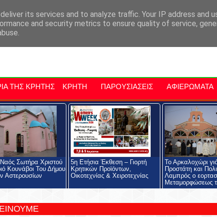
αρχία Μαλεβιζίου
Εκδηλώσεις Στην Κρήτη
Kriti Traveller
Kri
eliver its services and to analyze traffic. Your IP address and 
ormance and security metrics to ensure quality of service, gen
abuse.
ΙΑ ΤΗΣ ΚΡΗΤΗΣ
ΚΡΗΤΗ
ΠΑΡΟΥΣΙΑΣΕΙΣ
ΑΦΙΕΡΩΜΑΤΑ
 Ναός Σωτήρα Χριστού
5η Ετήσια Έκθεση – Γιορτή
Το Αρκαλοχώρι γι
ιό Κουνάβοι Του Δήμου
Κρητικών Προϊόντων,
Προστάτη και Πολι
ν Αστερουσίων
Οικοτεχνίας & Χειροτεχνίας
Λαμπρός ο εορτασ
Μεταμορφώσεως τ
ΤΕΙΝΟΥΜΕ