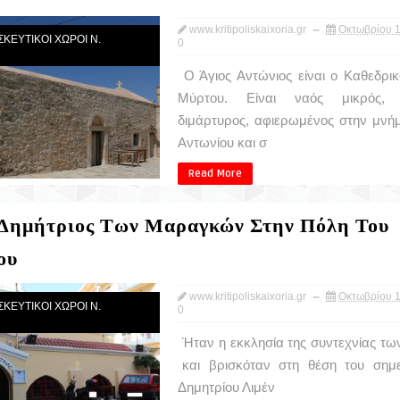
www.kritipoliskaixoria.gr
Οκτωβρίου 1
ΣΚΕΥΤΙΚΟΙ ΧΩΡΟΙ Ν.
0
Ο Άγιος Αντώνιος είναι ο Καθεδρικ
Μύρτου. Είναι ναός μικρός, μ
διμάρτυρος, αφιερωμένος στην μνήμ
Αντωνίου και σ
Read More
 Δημήτριος Των Μαραγκών Στην Πόλη Του
ου
www.kritipoliskaixoria.gr
Οκτωβρίου 1
ΣΚΕΥΤΙΚΟΙ ΧΩΡΟΙ Ν.
0
Ήταν η εκκλησία της συντεχνίας τ
και βρισκόταν στη θέση του σημε
Δημητρίου Λιμέν