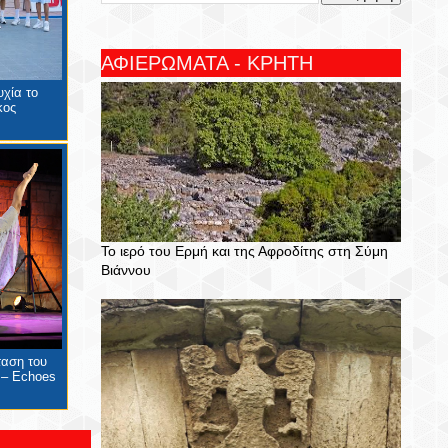
ΑΦΙΕΡΩΜΑΤΑ - ΚΡΗΤΗ
χία το
κος
Το ιερό του Ερμή και της Αφροδίτης στη Σύμη
Βιάννου
ταση του
 – Echoes