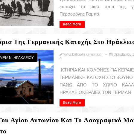
επιτάξει το μισό σπίτι της γ
Περσεφόνης Γαμπά,
Read More
άρια Της Γερμανικής Κατοχής Στο Ηράκλει
www.kritipoliskaixoria.gr
Οκτωβρίου 1
ΗΜΕΙΑ Ν. ΗΡΑΚΛΕΙΟΥ
0
ΚΤΗΡΙΑ ΚΑΙ ΚΟΛΟΝΕΣ ΓΙΑ ΚΕΡΑΙ
ΓΕΡΜΑΝΙΚΗ ΚΑΤΟΧΗ ΣΤΟ ΒΟΥΝΟ ( Α
ΠΑΝΩ ΑΠΟ ΤΟ ΧΩΡΙΟ ΚΑΛΛ
ΗΡΑΚΛΕΙΟΚΕΡΑΙΕΣ ΤΩΝ ΓΕΡΜΑΝ
Read More
Του Αγίου Αντωνίου Και Το Λαογραφικό Μο
το