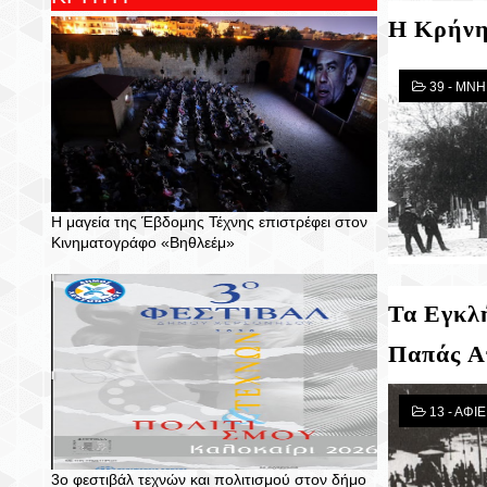
Η Κρήνη
39 - ΜΝ
Η μαγεία της Έβδομης Τέχνης επιστρέφει στον
Κινηματογράφο «Βηθλεέμ»
Τα Εγκλ
Παπάς Α
13 - ΑΦ
3ο φεστιβάλ τεχνών και πολιτισμού στον δήμο