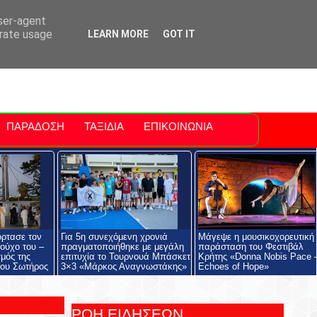
ti Polis
For Sale Sitia
Sitia Airport
user-agent
erate usage
LEARN MORE
GOT IT
ΠΑΡΑΔΟΣΗ
ΤΑΞΙΔΙΑ
ΕΠΙΚΟΙΝΩΝΙΑ
όρτασε τον
Για 5η συνεχόμενη χρονιά
Μάγεψε η μουσικοχορευτική
ούχο του –
πραγματοποιήθηκε με μεγάλη
παράσταση του Φεστιβάλ
μός της
επιτυχία το Τουρνουά Μπάσκετ
Κρήτης «Donna Nobis Pace 
ου Σωτήρος
3×3 «Μάρκος Αναγνωστάκης»
Echoes of Hope»
ΡΟΗ ΕΙΔΗΣΕΩΝ