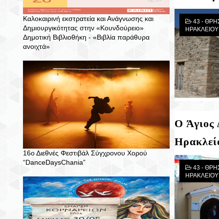
Καλοκαιρινή εκστρατεία και Ανάγνωσης και
43 - ΘΡΗ
Δημιουργικότητας στην «Κουνδούρειο»
ΗΡΑΚΛΕΙΟΥ
Δημοτική Βιβλιοθήκη - «Βιβλία παράθυρα
ανοιχτά»
Ο Άγιος
Ηρακλεί
16ο Διεθνές Φεστιβάλ Σύγχρονου Χορού
“DanceDaysChania”
43 - ΘΡΗ
ΗΡΑΚΛΕΙΟΥ