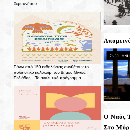
Χερσονήσου
Απομειν
39 - ΜΝ
Πάνω από 150 εκδηλώσεις συνθέτουν το
πολιτιστικό καλοκαίρι του Δήμου Μινώα
Πεδιάδας – To αναλυτικό πρόγραμμα
Ο Ναός 
Στο Μύρ