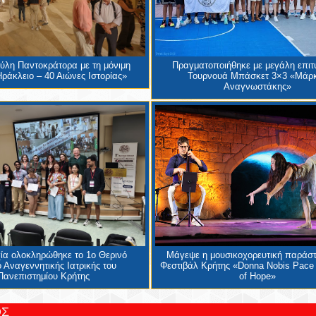
Πύλη Παντοκράτορα με τη μόνιμη
Πραγματοποιήθηκε με μεγάλη επιτυ
ράκλειο – 40 Αιώνες Ιστορίας»
Τουρνουά Μπάσκετ 3×3 «Μάρ
Αναγνωστάκης»
χία ολοκληρώθηκε το 1ο Θερινό
Μάγεψε η μουσικοχορευτική παράσ
 Αναγεννητικής Ιατρικής του
Φεστιβάλ Κρήτης «Donna Nobis Pace
Πανεπιστημίου Κρήτης
of Hope»
ΟΣ