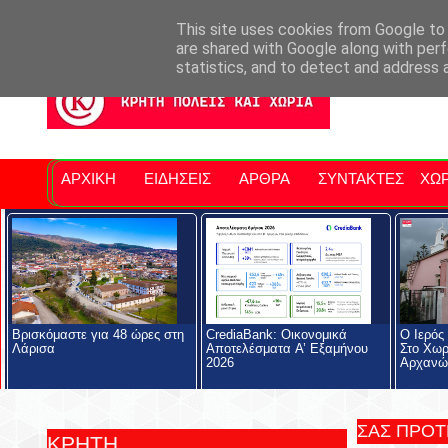
Σητειακά Νέα
Νομός Λασιθίου
Αγαπάμε Ρέθυμνο
Επ
This site uses cookies from Google to d
are shared with Google along with perf
statistics, and to detect and address 
ΑΡΧΙΚΗ
ΕΙΔΗΣΕΙΣ
ΑΡΘΡΑ
ΣΥΝΤΑΚΤΕΣ
ΧΩΡ
Βρισκόμαστε για 48 ώρες στη
CrediaBank: Οικονομικά
Ο Ιερός
Λάρισα
Αποτελέσματα A’ Εξαμήνου
Στο Χωρ
2026
Αρχανώ
ΣΑΣ ΠΡΟ
ΚΡΗΤΗ