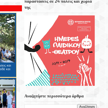
παραστάσεις σε 24 πόλεις και χωριά
της
Το Εκκλησάκι Του Τιμίου Σταυρού Στο
Στρούμπουλα
6 Αυγούστου 1999 Φεύγει Απο Την Ζωή Η
Ρίτα Σακελαρίου
Eορτή Της Μεταμόρφωσης Του Σωτήρος
σεις και
ϊδέ και
Αναζητήστε περισσότερα άρθρα