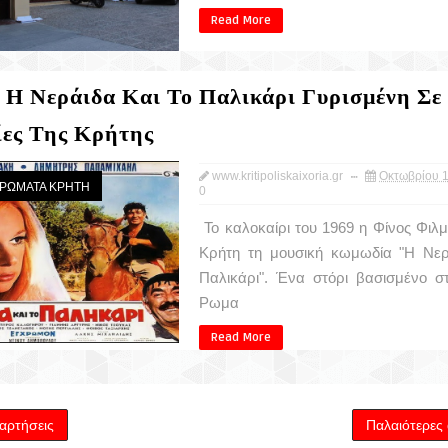
Read More
 Η Νεράιδα Και Το Παλικάρι Γυρισμένη Σε
ίες Της Κρήτης
www.kritipoliskaixoria.gr
Οκτωβρίου 1
ΙΕΡΩΜΑΤΑ ΚΡΗΤΗ
0
Το καλοκαίρι του 1969 η Φίνος Φιλμ
Κρήτη τη μουσική κωμωδία "Η Νερ
Παλικάρι". Ένα στόρι βασισμένο σ
Ρωμα
Read More
αρτήσεις
Παλαιότερες