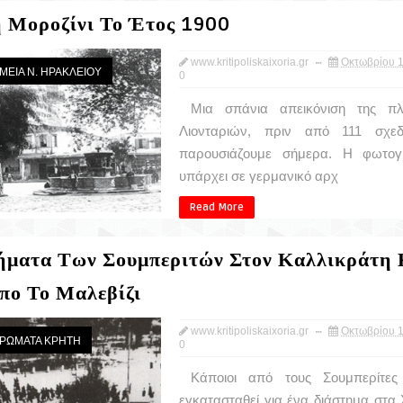
 Μοροζίνι Το Έτος 1900
www.kritipoliskaixoria.gr
Οκτωβρίου 1
ΗΜΕΙΑ Ν. ΗΡΑΚΛΕΙΟΥ
0
Μια σπάνια απεικόνιση της πλ
Λιονταριών, πριν από 111 σχεδ
παρουσιάζουμε σήμερα. Η φωτογ
υπάρχει σε γερμανικό αρχ
Read More
ήματα Των Σουμπεριτών Στον Καλλικράτη 
πο Το Μαλεβίζι
www.kritipoliskaixoria.gr
Οκτωβρίου 1
ΙΕΡΩΜΑΤΑ ΚΡΗΤΗ
0
Κάποιοι από τους Σουμπερίτες
εγκατασταθεί για ένα διάστημα στα 