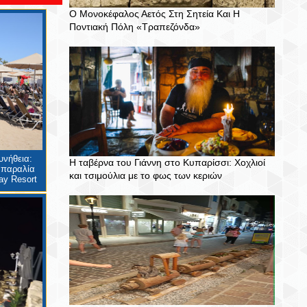
Ο Μονοκέφαλος Αετός Στη Σητεία Και Η
Ποντιακή Πόλη «Τραπεζόνδα»
υνήθεια:
Η ταβέρνα του Γιάννη στο Κυπαρίσσι: Χοχλιοί
 παραλία
και τσιμούλια με το φως των κεριών
ay Resort