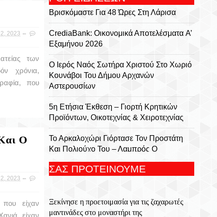
Βρισκόμαστε Για 48 Ώρες Στη Λάρισα
CrediaBank: Οικονομικά Αποτελέσματα A’
2, 2023
Εξαμήνου 2026
ατείας των
Ο Ιερός Ναός Σωτήρα Χριστού Στο Χωριό
όν χρόνια,
Κουνάβοι Του Δήμου Αρχανών
ραφία, που
Αστερουσίων
5η Ετήσια Έκθεση – Γιορτή Κρητικών
Προϊόντων, Οικοτεχνίας & Χειροτεχνίας
Και Ο
Το Αρκαλοχώρι Γιόρτασε Τον Προστάτη
Και Πολιούχο Του – Λαμπρός Ο
Εορτασμός Της Μεταμορφώσεως Του
ΣΑΣ ΠΡΟΤΕΙΝΟΥΜΕ
Σωτήρος
2, 2023
Για 5η Συνεχόμενη Χρονιά
Ξεκίνησε η προετοιμασία για τις ζαχαρωτές
Πραγματοποιήθηκε Με Μεγάλη Επιτυχία
 που είχαν
μαντινάδες στο μοναστήρι της
Το Τουρνουά Μπάσκετ 3×3 «Μάρκος
Χανιά, είχαν