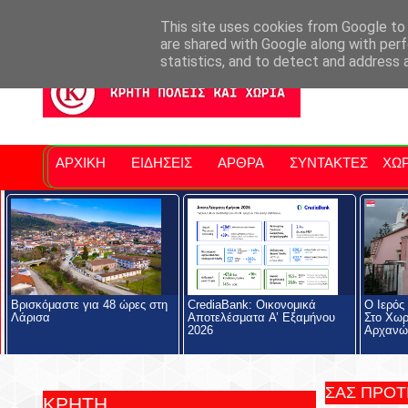
Σητειακά Νέα
Νομός Λασιθίου
Αγαπάμε Ρέθυμνο
Επ
This site uses cookies from Google to d
are shared with Google along with perf
statistics, and to detect and address 
ΑΡΧΙΚΗ
ΕΙΔΗΣΕΙΣ
ΑΡΘΡΑ
ΣΥΝΤΑΚΤΕΣ
ΧΩΡ
Βρισκόμαστε για 48 ώρες στη
CrediaBank: Οικονομικά
Ο Ιερός
Λάρισα
Αποτελέσματα A’ Εξαμήνου
Στο Χωρ
2026
Αρχανώ
ΣΑΣ ΠΡΟ
ΚΡΗΤΗ