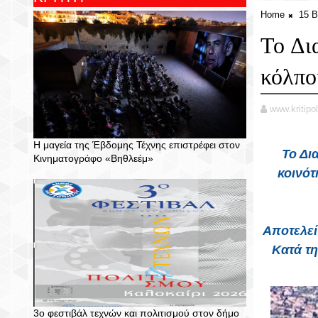
Home
15 
Το Δι
κόλπο
www.kritipol
Η μαγεία της Έβδομης Τέχνης επιστρέφει στον
Το Δια
Κινηματογράφο «Βηθλεέμ»
κοινότ
Αποτελεί
Κατά τη
3ο φεστιβάλ τεχνών και πολιτισμού στον δήμο