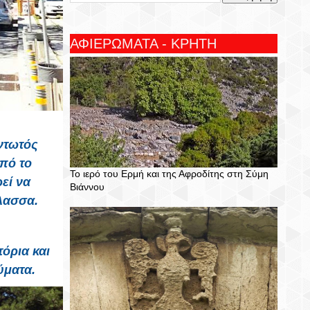
ΑΦΙΕΡΩΜΑΤΑ - ΚΡΗΤΗ
ντωτός
πό το
Το ιερό του Ερμή και της Αφροδίτης στη Σύμη
εί να
Βιάννου
άλασσα.
όρια και
ύματα.