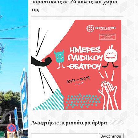
παραστάσεις σε 24 πόλεις και χωριά
της
Το Εκκλησάκι Του Τιμίου Σταυρού Στο
Στρούμπουλα
6 Αυγούστου 1999 Φεύγει Απο Την Ζωή Η
Ρίτα Σακελαρίου
Eορτή Της Μεταμόρφωσης Του Σωτήρος
Αναζητήστε περισσότερα άρθρα