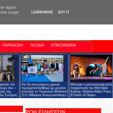
ti Polis
For Sale Sitia
Sitia Airport
user-agent
erate usage
LEARN MORE
GOT IT
ΠΑΡΑΔΟΣΗ
ΤΑΞΙΔΙΑ
ΕΠΙΚΟΙΝΩΝΙΑ
όρτασε τον
Για 5η συνεχόμενη χρονιά
Μάγεψε η μουσικοχορευτική
ούχο του –
πραγματοποιήθηκε με μεγάλη
παράσταση του Φεστιβάλ
μός της
επιτυχία το Τουρνουά Μπάσκετ
Κρήτης «Donna Nobis Pace 
ου Σωτήρος
3×3 «Μάρκος Αναγνωστάκης»
Echoes of Hope»
ΡΟΗ ΕΙΔΗΣΕΩΝ