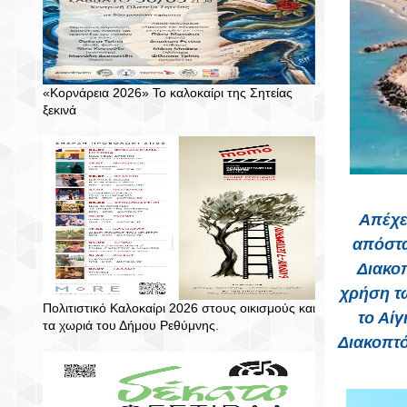
«Κορνάρεια 2026» Το καλοκαίρι της Σητείας
ξεκινά
Απέχε
απόστα
Διακοπ
χρήση τ
Πολιτιστικό Καλοκαίρι 2026 στους οικισμούς και
το Αίγ
τα χωριά του Δήμου Ρεθύμνης.
Διακοπτό