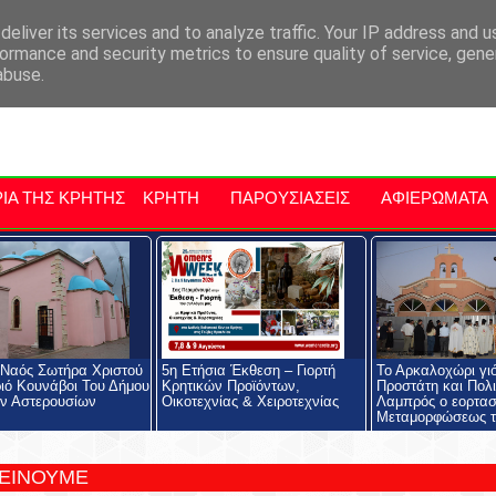
αρχία Μαλεβιζίου
Εκδηλώσεις Στην Κρήτη
Kriti Traveller
Kri
eliver its services and to analyze traffic. Your IP address and 
ormance and security metrics to ensure quality of service, gen
abuse.
ΙΑ ΤΗΣ ΚΡΗΤΗΣ
ΚΡΗΤΗ
ΠΑΡΟΥΣΙΑΣΕΙΣ
ΑΦΙΕΡΩΜΑΤΑ
 Ναός Σωτήρα Χριστού
5η Ετήσια Έκθεση – Γιορτή
Το Αρκαλοχώρι γι
ιό Κουνάβοι Του Δήμου
Κρητικών Προϊόντων,
Προστάτη και Πολι
ν Αστερουσίων
Οικοτεχνίας & Χειροτεχνίας
Λαμπρός ο εορτασ
Μεταμορφώσεως τ
ΤΕΙΝΟΥΜΕ