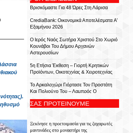
Βρισκόμαστε Για 48 Ώρες Στη Λάρισα
ύ
CrediaBank: Οικονομικά Αποτελέσματα A’
Εξαμήνου 2026
Ο Ιερός Ναός Σωτήρα Χριστού Στο Χωριό
Κουνάβοι Του Δήμου Αρχανών
Αστερουσίων
λάσσια
5η Ετήσια Έκθεση – Γιορτή Κρητικών
νθιακού
Προϊόντων, Οικοτεχνίας & Χειροτεχνίας
Το Αρκαλοχώρι Γιόρτασε Τον Προστάτη
Και Πολιούχο Του – Λαμπρός Ο
νότητας).
Εορτασμός Της Μεταμορφώσεως Του
ΣΑΣ ΠΡΟΤΕΙΝΟΥΜΕ
πληθυσμό
Σωτήρος
Για 5η Συνεχόμενη Χρονιά
Ξεκίνησε η προετοιμασία για τις ζαχαρωτές
Πραγματοποιήθηκε Με Μεγάλη Επιτυχία
μαντινάδες στο μοναστήρι της
Το Τουρνουά Μπάσκετ 3×3 «Μάρκος