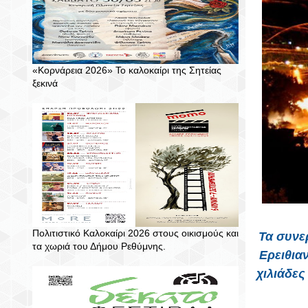
«Κορνάρεια 2026» Το καλοκαίρι της Σητείας
ξεκινά
Πολιτιστικό Καλοκαίρι 2026 στους οικισμούς και
Τα συνε
τα χωριά του Δήμου Ρεθύμνης.
Ερειθια
χιλιάδες