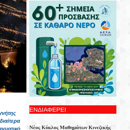
Συνεχίζονται Οι Δωρεάν Ξεναγήσεις Για
Ενήλικες Στη Δημοτική Πινακοθήκη
Χανίων
Γιορτή Εφτάζυμου Στην Κασταμονίτσα Με
Την Στήριξη Της Περιφέρειας Κρήτης
Οι Παραστάσεις Στα Κηποθέατρα Του
Δήμου Ηρακλείου,τη Δευτέρα 10
Αυγούστου 2026
Ξεκίνησε Η Ετήσια Έρευνα Επισκεπτών
Του Epaithros+ Για Τον Τουρισμό
Υπαίθρου Στην Ελλάδα
«Αυτοσχεδιασμοί» Με Τον Σωτήρη
Αλεξάκη Και Τον Αλέξανδρο Κανακάκη
ΕΝΔΙΑΦΕΡΕΙ
γνήτης
Εκθεση Ζωγραφικής «Η Χερσόνησος Με
διαίτερα
Τα Μάτια Του H.P. Wyss»
Νέος Κύκλος Μαθημάτων Κινεζικής
αγματικό