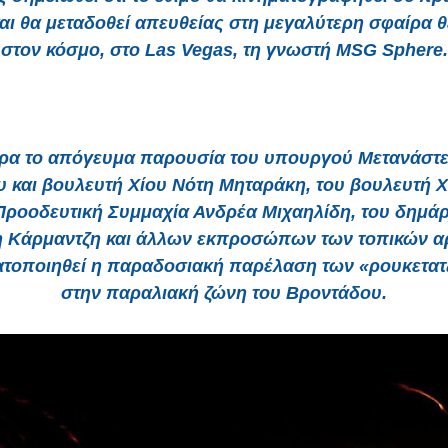
αι θα μεταδοθεί απευθείας στη μεγαλύτερη σφαίρα 
στον κόσμο, στο Las Vegas, τη γνωστή MSG Sphere.
το απόγευμα παρουσία του υπουργού Μετανάστε
 και βουλευτή Χίου Νότη Μηταράκη, του βουλευτή Χ
ροοδευτική Συμμαχία Ανδρέα Μιχαηλίδη, του δημά
η Κάρμαντζη και άλλων εκπροσώπων των τοπικών α
τοποιηθεί η παραδοσιακή παρέλαση των «ρουκετα
στην παραλιακή ζώνη του Βροντάδου.