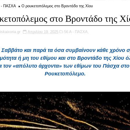
 - ΠΑΣΧΑ
Ο ρουκετοπόλεμος στο Βροντάδο της Χίου
κετοπόλεμος στο Βροντάδο της Χί
iskaixoria.gr
Απριλίου 19, 2025
56 Α - ΠΑΣΧΑ,
Σαββάτο και παρά τα όσα συμβαίνουν κάθε χρόνο σ
μότητα ή μη του εθίμου και στο Βροντάδο της Χίου ό
ια τον «απόλυτο άρχοντα» των εθίμων του Πάσχα στο 
Ρουκετοπόλεμο.