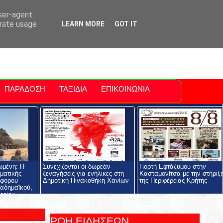
ti Polis
For Sale Sitia
Sitia Airport
user-agent
erate usage
LEARN MORE
GOT IT
ΠΑΡΑΔΟΣΗ
ΤΑΞΙΔΙΑ
ΕΠΙΚΟΙΝΩΝΙΑ
ωμένη: Η
Συνεχίζονται οι δωρεάν
Γιορτή Εφτάζυμου στην
ηματικής
ξεναγήσεις για ενήλικες στη
Κασταμονίτσα με την στήριξ
όφορου
Δημοτική Πινακοθήκη Χανίων
της Περιφέρειας Κρήτης
αδημαϊκού,
ρείου
ολής και του
ος
ΡΟΗ ΕΙΔΗΣΕΩΝ