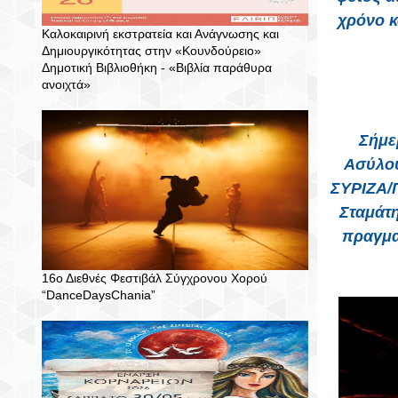
χρόνο κ
Καλοκαιρινή εκστρατεία και Ανάγνωσης και
Δημιουργικότητας στην «Κουνδούρειο»
Δημοτική Βιβλιοθήκη - «Βιβλία παράθυρα
ανοιχτά»
Σήμερα 
Ασύλου
ΣΥΡΙΖΑ/Π
Σταμάτ
πραγμα
16ο Διεθνές Φεστιβάλ Σύγχρονου Χορού
“DanceDaysChania”