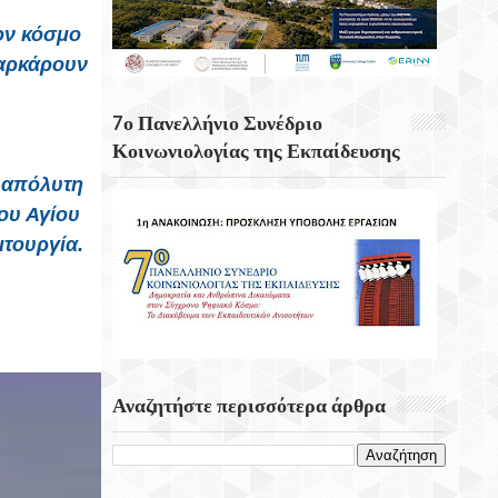
Κουνάβοι Του Δήμου Αρχανών
τον κόσμο
Αστερουσίων
παρκάρουν
5η Ετήσια Έκθεση – Γιορτή Κρητικών
Προϊόντων, Οικοτεχνίας & Χειροτεχνίας
7ο Πανελλήνιο Συνέδριο
Κοινωνιολογίας της Εκπαίδευσης
 απόλυτη
ου Αγίου
ιτουργία.
Αναζητήστε περισσότερα άρθρα
T
S
P
C
W
H
I
O
E
A
N
M