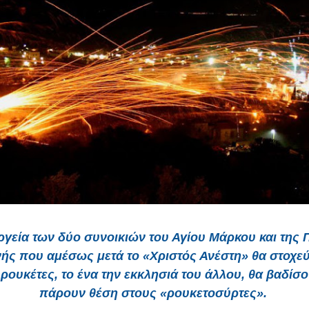
ργεία των δύο συνοικιών του Αγίου Μάρκου και της 
νής που αμέσως μετά το «Χριστός Ανέστη» θα στοχε
 ρουκέτες, το ένα την εκκλησιά του άλλου, θα βαδίσο
πάρουν θέση στους «ρουκετοσύρτες».