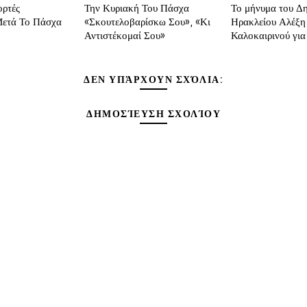
ορτές
Την Κυριακή Του Πάσχα
Το μήνυμα του Δ
ετά Το Πάσχα
«Σκουτελοβαρίσκω Σου», «Κι
Ηρακλείου Αλέξη
Αντιστέκομαί Σου»
Καλοκαιρινού γι
ΔΕΝ ΥΠΆΡΧΟΥΝ ΣΧΌΛΙΑ:
ΔΗΜΟΣΊΕΥΣΗ ΣΧΟΛΊΟΥ