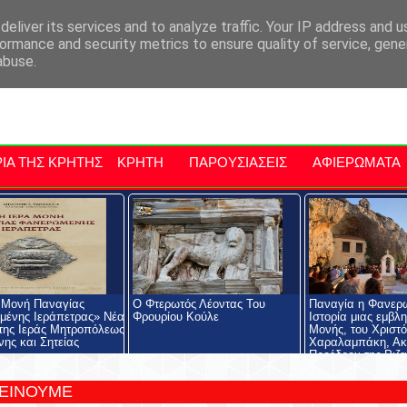
αρχία Μαλεβιζίου
Εκδηλώσεις Στην Κρήτη
Kriti Traveller
Kri
eliver its services and to analyze traffic. Your IP address and 
ormance and security metrics to ensure quality of service, gen
abuse.
ΙΑ ΤΗΣ ΚΡΗΤΗΣ
ΚΡΗΤΗ
ΠΑΡΟΥΣΙΑΣΕΙΣ
ΑΦΙΕΡΩΜΑΤΑ
 Μονή Παναγίας
Ο Φτερωτός Λέοντας Του
Παναγία η Φανερ
ένης Ιεράπετρας» Νέα
Φρουρίου Κούλε
Ιστορία μιας εμβλ
της Ιεράς Μητροπόλεως
Μονής, του Χριστ
νης και Σητείας
Χαραλαμπάκη, Ακ
Προέδρου της Ριζα
Εκκλησιαστικής Σχ
Ριζαρείου Ιδρύματ
ΤΕΙΝΟΥΜΕ