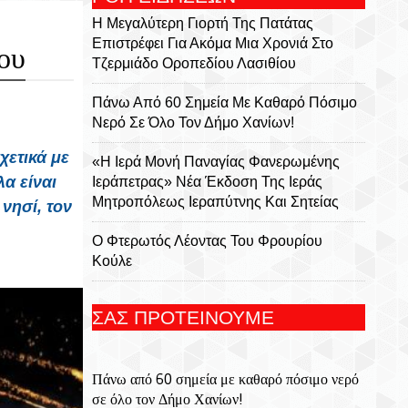
Η Μεγαλύτερη Γιορτή Της Πατάτας
Επιστρέφει Για Ακόμα Μια Χρονιά Στο
ου
Τζερμιάδο Οροπεδίου Λασιθίου
Πάνω Από 60 Σημεία Με Καθαρό Πόσιμο
Νερό Σε Όλο Τον Δήμο Χανίων!
χετικά με
«Η Ιερά Μονή Παναγίας Φανερωμένης
λα είναι
Ιεράπετρας» Νέα Έκδοση Της Ιεράς
Μητροπόλεως Ιεραπύτνης Και Σητείας
νησί, τον
Ο Φτερωτός Λέοντας Του Φρουρίου
Κούλε
Παναγία Η Φανερωμένη: Η Ιστορία Μιας
ΣΑΣ ΠΡΟΤΕΙΝΟΥΜΕ
Εμβληματικής Μονής, Του Χριστόφορου
Χαραλαμπάκη, Ακαδημαϊκού, Προέδρου
Της Ριζαρείου Εκκλησιαστικής Σχολής Και
Πάνω από 60 σημεία με καθαρό πόσιμο νερό
Του Ριζαρείου Ιδρύματος
σε όλο τον Δήμο Χανίων!