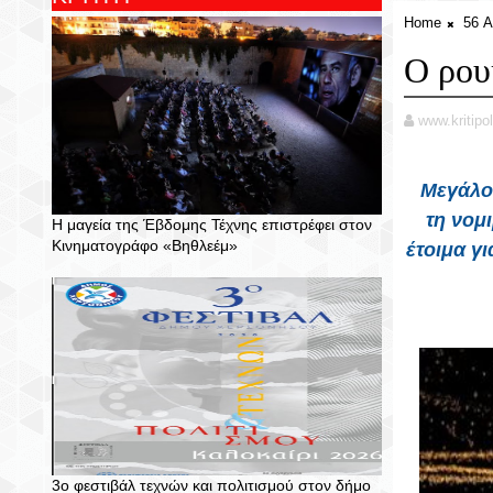
Home
56 Α
Ο ρου
www.kritipol
Μεγάλο 
τη νομι
Η μαγεία της Έβδομης Τέχνης επιστρέφει στον
Κινηματογράφο «Βηθλεέμ»
έτοιμα γ
3ο φεστιβάλ τεχνών και πολιτισμού στον δήμο