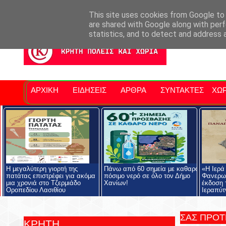
Σητειακά Νέα
Νομός Λασιθίου
Αγαπάμε Ρέθυμνο
Επ
This site uses cookies from Google to d
are shared with Google along with perf
statistics, and to detect and address 
ΑΡΧΙΚΗ
ΕΙΔΗΣΕΙΣ
ΑΡΘΡΑ
ΣΥΝΤΑΚΤΕΣ
ΧΩΡ
Η μεγαλύτερη γιορτή της
Πάνω από 60 σημεία με καθαρό
«Η Ιερά
πατάτας επιστρέφει για ακόμα
πόσιμο νερό σε όλο τον Δήμο
Φανερωμ
μια χρονιά στο Τζερμιάδο
Χανίων!
έκδοση 
Οροπεδίου Λασιθίου
Ιεραπύτ
ΣΑΣ ΠΡΟ
ΚΡΗΤΗ