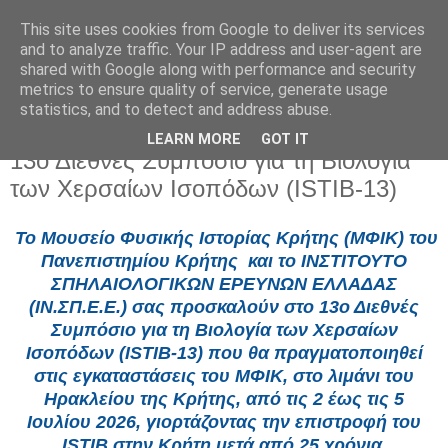
This site uses cookies from Google to deliver its services
and to analyze traffic. Your IP address and user-agent are
shared with Google along with performance and security
metrics to ensure quality of service, generate usage
statistics, and to detect and address abuse.
LEARN MORE
GOT IT
Πέμπτη 25 Ιουνίου 2026
13ο Διεθνές Συμπόσιο για τη Βιολογία
των Χερσαίων Ισοπόδων (ISTIB-13)
Το Μουσείο Φυσικής Ιστορίας Κρήτης (ΜΦΙΚ) του
Πανεπιστημίου Κρήτης
και το
ΙΝΣΤΙΤΟΥΤΟ
ΣΠΗΛΑΙΟΛΟΓΙΚΩΝ ΕΡΕΥΝΩΝ ΕΛΛΑΔΑΣ
(ΙΝ.ΣΠ.Ε.Ε.)
σας προσκαλούν στο 13ο Διεθνές
Συμπόσιο για τη Βιολογία των Χερσαίων
Ισοπόδων (
ISTIB
-13)
που θα πραγματοποιηθεί
στις εγκαταστάσεις του ΜΦΙΚ, στο λιμάνι του
Ηρακλείου της Κρήτης, από τις 2 έως τις 5
Ιουλίου 2026, γιορτάζοντας την επιστροφή του
ISTIB
στην Κρήτη μετά από 25 χρόνια.