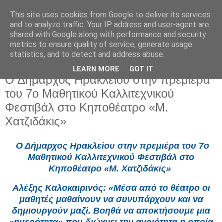
This site uses cookies from Google to deliver its services
and to analyze traffic. Your IP address and user-agent are
shared with Google along with performance and security
metrics to ensure quality of service, generate usage
statistics, and to detect and address abuse.
LEARN MORE
GOT IT
Πέμπτη 25 Ιουνίου 2026
Ο Δήμαρχος Ηρακλείου στην πρεμιέρα
του 7ο Μαθητικού Καλλιτεχνικού
Φεστιβάλ στο Κηποθέατρο «Μ.
Χατζιδάκις»
Ο Δήμαρχος Ηρακλείου στην πρεμιέρα του 7ο
Μαθητικού Καλλιτεχνικού Φεστιβάλ στο
Κηποθέατρο «Μ. Χατζιδάκις»
Αλέξης Καλοκαιρινός: «Μέσα από το θέατρο οι
μαθητές μαθαίνουν να συνυπάρχουν και να
δημιουργούν μαζί. Βοηθά να αποκτήσουμε μια