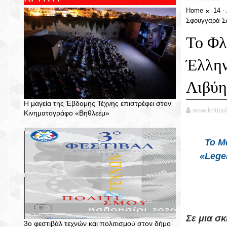
Home
14 
Σφουγγαρά Σε 
Το Φλ
Έλλην
Λιβύη.
Η μαγεία της Έβδομης Τέχνης επιστρέφει στον
www.kritipol
Κινηματογράφο «Βηθλεέμ»
Το Μ
«Lege
Σε μια σ
3ο φεστιβάλ τεχνών και πολιτισμού στον δήμο