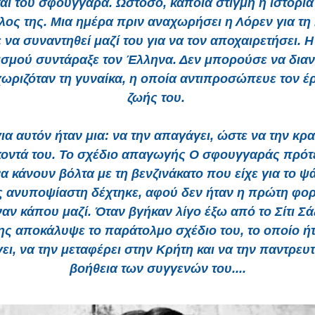
αι του σφουγγαρά. Ωστόσο, κάποια στιγμή η ιστορί
έλος της. Μια ημέρα πριν αναχωρήσει η Λόρεν για τη
να συναντηθεί μαζί του για να τον αποχαιρετήσει. Η
σμού συντάραξε τον Έλληνα. Δεν μπορούσε να διανο
ωριζόταν τη γυναίκα, η οποία αντιπροσώπευε τον έ
ζωής του.
ια αυτόν ήταν μια: να την απαγάγει, ώστε να την κρα
κοντά του. Το σχέδιο απαγωγής Ο σφουγγαράς πρότε
α κάνουν βόλτα με τη βενζινάκατο που είχε για το ψ
 ανυποψίαστη δέχτηκε, αφού δεν ήταν η πρώτη φο
αν κάπου μαζί. Όταν βγήκαν λίγο έξω από το Σίτι Σάζ
ης αποκάλυψε το παράτολμο σχέδιο του, το οποίο ήτ
ι, να την μεταφέρει στην Κρήτη και να την παντρευτ
βοήθεια των συγγενών του....