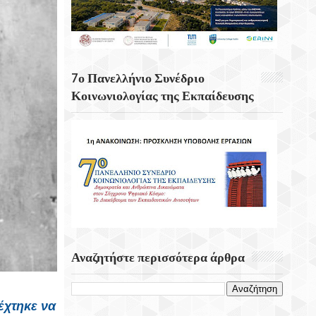
Κουνάβοι Του Δήμου Αρχανών
Αστερουσίων
5η Ετήσια Έκθεση – Γιορτή Κρητικών
Προϊόντων, Οικοτεχνίας & Χειροτεχνίας
7ο Πανελλήνιο Συνέδριο
Κοινωνιολογίας της Εκπαίδευσης
Αναζητήστε περισσότερα άρθρα
έχτηκε να