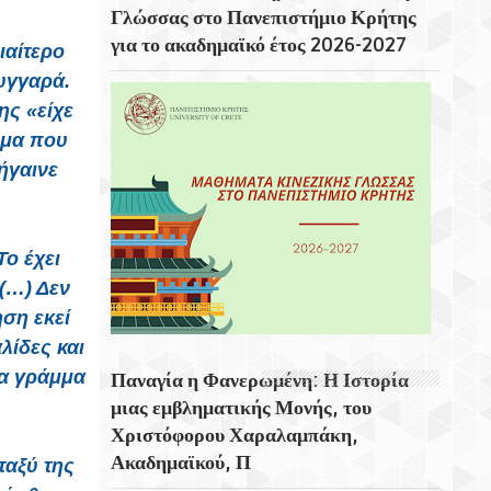
Γλώσσας στο Πανεπιστήμιο Κρήτης
Γ. Πλακιωτάκης: Συνεχίζεται Η
για το ακαδημαϊκό έτος 2026-2027
Αναβάθμιση Των Σχολικών Μονάδων Στο
ιαίτερο
Λασίθι
υγγαρά.
ης «είχε
Η Οσάκα Από Τις Σημαντικότερες Πόλεις
ημα που
Της Ιαπωνίας
ήγαινε
«Αφετηρίες Και Υπερβάσεις» Στο
Φεστιβάλ Κρήτης Της Περιφέρειας Κρήτης
Την Κυριακή 23 Αυγούστου
Το έχει
Αρχαιολογικός Χώρος Απτέρας – Θέατρο
 (…) Δεν
Αρχαίας Απτέρας Μότσαρτ, Μπετόβεν Και
ση εκεί
Επτανήσιοι Συνθέτες Με Τον Βαθύφωνο
λίδες και
Χριστόφορο Σταμπόγλη
να γράμμα
Παναγία η Φανερωμένη: Η Ιστορία
Οι Οικονομικές Δυσκολίες Επιταχύνουν
μιας εμβληματικής Μονής, του
Τη Γνωστική Έκπτωση
Χριστόφορου Χαραλαμπάκη,
Ακαδημαϊκού, Π
ταξύ της
Το Λιμάνι Του Ρότερνταμ