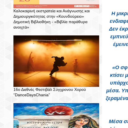
Καλοκαιρινή εκστρατεία και Ανάγνωσης και
Η μικρ
Δημιουργικότητας στην «Κουνδούρειο»
ενδιαφ
Δημοτική Βιβλιοθήκη - «Βιβλία παράθυρα
ανοιχτά»
Δεν έκρ
εμπνεύ
έμειν
«Ο σφο
κτίσει 
υπάρχο
16ο Διεθνές Φεστιβάλ Σύγχρονου Χορού
μέσα. Υπ
“DanceDaysChania”
ξεραμένα
Μέσα σε