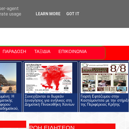
ti Polis
For Sale Sitia
Sitia Airport
user-agent
erate usage
LEARN MORE
GOT IT
ΠΑΡΑΔΟΣΗ
ΤΑΞΙΔΙΑ
ΕΠΙΚΟΙΝΩΝΙΑ
ωμένη: Η
Συνεχίζονται οι δωρεάν
Γιορτή Εφτάζυμου στην
ηματικής
ξεναγήσεις για ενήλικες στη
Κασταμονίτσα με την στήριξ
όφορου
Δημοτική Πινακοθήκη Χανίων
της Περιφέρειας Κρήτης
αδημαϊκού,
ρείου
ολής και του
ος
ΡΟΗ ΕΙΔΗΣΕΩΝ