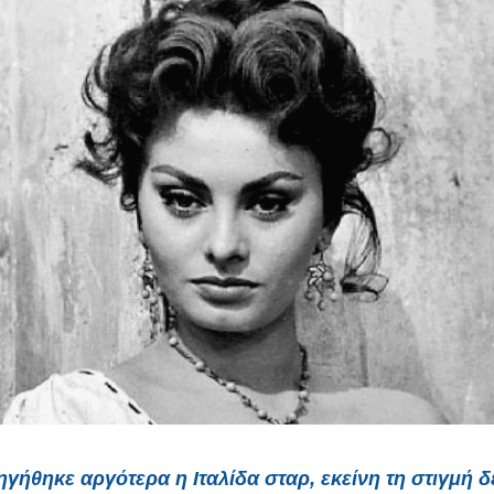
γήθηκε αργότερα η Ιταλίδα σταρ, εκείνη τη στιγμή δ