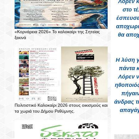
Λόρεν κ
στο τ
έσπευσε 
αποχωρι
«Κορνάρεια 2026» Το καλοκαίρι της Σητείας
θα αποχ
ξεκινά
Η λύση γ
πάντα 
Λόρεν ν
ηθοποιός
πήγαιν
άνδρας τ
Πολιτιστικό Καλοκαίρι 2026 στους οικισμούς και
απαγάγε
τα χωριά του Δήμου Ρεθύμνης.