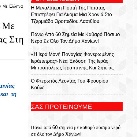
εν Με Έλληνα
Η Μεγαλύτερη Γιορτή Της Πατάτας
Επιστρέφει Για Ακόμα Μια Χρονιά Στο
Τζερμιάδο Οροπεδίου Λασιθίου
ν Με
Πάνω Από 60 Σημεία Με Καθαρό Πόσιμο
ας Στη
Νερό Σε Όλο Τον Δήμο Χανίων!
«Η Ιερά Μονή Παναγίας Φανερωμένης
Ιεράπετρας» Νέα Έκδοση Της Ιεράς
Μητροπόλεως Ιεραπύτνης Και Σητείας
Ο Φτερωτός Λέοντας Του Φρουρίου
αινίας
Κούλε
και τη
Παναγία Η Φανερωμένη: Η Ιστορία Μιας
ΣΑΣ ΠΡΟΤΕΙΝΟΥΜΕ
Εμβληματικής Μονής, Του Χριστόφορου
Χαραλαμπάκη, Ακαδημαϊκού, Προέδρου
Της Ριζαρείου Εκκλησιαστικής Σχολής Και
Πάνω από 60 σημεία με καθαρό πόσιμο νερό
Του Ριζαρείου Ιδρύματος
σε όλο τον Δήμο Χανίων!