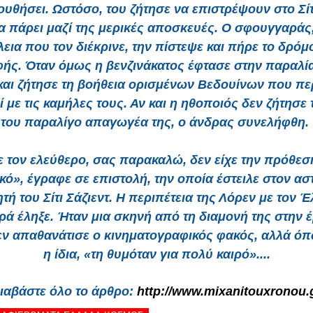
ουθήσει. Ωστόσο, του ζήτησε να επιστρέψουν στο Σίτι
α πάρει μαζί της μερικές αποσκευές. Ο σφουγγαράς,
εια που τον διέκρινε, την πίστεψε και πήρε το δρόμ
ής. Όταν όμως η βενζινάκατος έφτασε στην παραλί
και ζήτησε τη βοήθεια ορισμένων Βεδουίνων που π
ί με τις καμήλες τους. Αν και η ηθοποιός δεν ζήτησε 
του παραλίγο απαγωγέα της, ο άνδρας συνελήφθη.
 τον ελεύθερο, σας παρακαλώ, δεν είχε την πρόθεσ
ακό», έγραφε σε επιστολή, την οποία έστειλε στον ασ
ητή του Σίτι Σάζιεντ. Η περιπέτεια της Λόρεν με τον 
ά έληξε. Ήταν μια σκηνή από τη διαμονή της στην έ
εν απαθανάτισε ο κινηματογραφικός φακός, αλλά όπ
η ίδια, «τη θυμόταν για πολύ καιρό»....
ιαβάστε όλο το άρθρο:
http://www.mixanitouxronou.