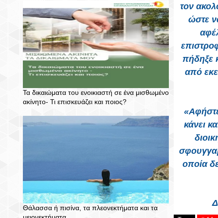
τον ακολ
ώστε ν
αφέλ
επιστροφ
πήδηξε 
από εκε
Τα δικαιώματα του ενοικιαστή σε ένα μισθωμένο
ακίνητο- Τι επισκευάζει και ποιος?
«Αφήστε
κάνει κ
διοικ
σφουγγαρ
οποία δ
Δ
Θάλασσα ή πισίνα, τα πλεονεκτήματα και τα
μειονεκτήματα