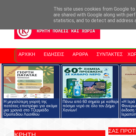
Σητειακά Νέα
Νομός Λασιθίου
Αγαπάμε Ρέθυμνο
Επ
This site uses cookies from Google to d
are shared with Google along with perf
statistics, and to detect and address 
ΑΡΧΙΚΗ
ΕΙΔΗΣΕΙΣ
ΑΡΘΡΑ
ΣΥΝΤΑΚΤΕΣ
ΧΩΡ
Η μεγαλύτερη γιορτή της
Πάνω από 60 σημεία με καθαρό
«Η Ιερά
πατάτας επιστρέφει για ακόμα
πόσιμο νερό σε όλο τον Δήμο
Φανερωμ
μια χρονιά στο Τζερμιάδο
Χανίων!
έκδοση 
Οροπεδίου Λασιθίου
Ιεραπύτ
ΣΑΣ ΠΡΟ
ΚΡΗΤΗ