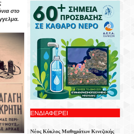
ς
Συνεχίζονται Οι Δωρεάν Ξεναγήσεις Για
Ενήλικες Στη Δημοτική Πινακοθήκη
όνια στο
Χανίων
άγγελμα.
Γιορτή Εφτάζυμου Στην Κασταμονίτσα Με
Την Στήριξη Της Περιφέρειας Κρήτης
Οι Παραστάσεις Στα Κηποθέατρα Του
Δήμου Ηρακλείου,τη Δευτέρα 10
Αυγούστου 2026
Ξεκίνησε Η Ετήσια Έρευνα Επισκεπτών
Του Epaithros+ Για Τον Τουρισμό
Υπαίθρου Στην Ελλάδα
«Αυτοσχεδιασμοί» Με Τον Σωτήρη
Αλεξάκη Και Τον Αλέξανδρο Κανακάκη
ΕΝΔΙΑΦΕΡΕΙ
Εκθεση Ζωγραφικής «Η Χερσόνησος Με
Τα Μάτια Του H.P. Wyss»
Νέος Κύκλος Μαθημάτων Κινεζικής