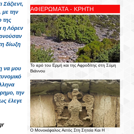
 Σάζιεντ,
ΑΦΙΕΡΩΜΑΤΑ - ΚΡΗΤΗ
 με την
ο της
α η Λόρεν
ερνούσαν
τη δίωξη
Το ιερό του Ερμή και της Αφροδίτης στη Σύμη
η να μου
Βιάννου
τυνομικό
Έλληνα
ρημο, την
ως έλεγε
gr
Ο Μονοκέφαλος Αετός Στη Σητεία Και Η