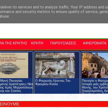
αρχία Μαλεβιζίου
Εκδηλώσεις Στην Κρήτη
Kriti Traveller
Kri
eliver its services and to analyze traffic. Your IP address and 
ormance and security metrics to ensure quality of service, gen
abuse.
ΙΑ ΤΗΣ ΚΡΗΤΗΣ
ΚΡΗΤΗ
ΠΑΡΟΥΣΙΑΣΕΙΣ
ΑΦΙΕΡΩΜΑΤΑ
 Μονή Παναγίας
Ο Φτερωτός Λέοντας Του
Παναγία η Φανερ
ένης Ιεράπετρας» Νέα
Φρουρίου Κούλε
Ιστορία μιας εμβλ
της Ιεράς Μητροπόλεως
Μονής, του Χριστ
νης και Σητείας
Χαραλαμπάκη, Ακ
Προέδρου της Ριζα
Εκκλησιαστικής Σχ
Ριζαρείου Ιδρύματ
ΤΕΙΝΟΥΜΕ