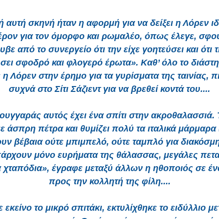
ή αυτή σκηνή ήταν η αφορμή για να δείξει η Λόρεν ιδ
έρον για τον όμορφο και ρωμαλέο, όπως έλεγε, σφο
υβε από το συνεργείο ότι την είχε γοητεύσει και ότι τ
σει σφοδρό και φλογερό έρωτα». Καθ’ όλο το διάστ
ε η Λόρεν στην έρημο για τα γυρίσματα της ταινίας, π
συχνά στο Σίτι Σάζιεντ για να βρεθεί κοντά του....
υγγαράς αυτός έχει ένα σπίτι στην ακροθαλασσιά. 
με άσπρη πέτρα και θυμίζει πολύ τα ιταλικά μάρμαρα
υν βέβαια ούτε μπιμπελό, ούτε ταμπλό για διακόσμη
άρχουν μόνο ευρήματα της θάλασσας, μεγάλες πετα
 χταπόδια», έγραφε μεταξύ άλλων η ηθοποιός σε έ
προς την κολλητή της φίλη....
 εκείνο το μικρό σπιτάκι, εκτυλίχθηκε το ειδύλλιο με