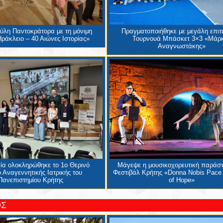
Πύλη Παντοκράτορα με τη μόνιμη
Πραγματοποιήθηκε με μεγάλη επιτυ
ράκλειο – 40 Αιώνες Ιστορίας»
Τουρνουά Μπάσκετ 3×3 «Μάρ
Αναγνωστάκης»
χία ολοκληρώθηκε το 1ο Θερινό
Μάγεψε η μουσικοχορευτική παράσ
 Αναγεννητικής Ιατρικής του
Φεστιβάλ Κρήτης «Donna Nobis Pace
Πανεπιστημίου Κρήτης
of Hope»
ΟΣ