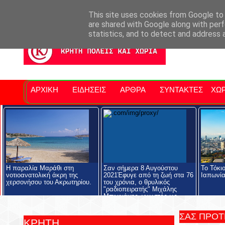
Σητειακά Νέα
Νομός Λασιθίου
Αγαπάμε Ρέθυμνο
Επ
This site uses cookies from Google to d
are shared with Google along with perf
statistics, and to detect and address 
ΑΡΧΙΚΗ
ΕΙΔΗΣΕΙΣ
ΑΡΘΡΑ
ΣΥΝΤΑΚΤΕΣ
ΧΩΡ
Η παραλία Μαράθι στη
Σαν σήμερα 8 Αυγούστου
Το Τόκι
νοτιοανατολική άκρη της
2021Έφυγε από τη ζωή στα 76
Ιαπωνί
χερσονήσου του Ακρωτηρίου.
του χρόνια, ο θρυλικός
"ραδιοπειρατής" Μιχάλης
Μπινιχάκης, γνωστός ως
"Λάκης ο Υπάρχω".
ΣΑΣ ΠΡΟ
ΚΡΗΤΗ