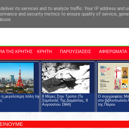
αρχία Μαλεβιζίου
Εκδηλώσεις Στην Κρήτη
Kriti Traveller
Kri
eliver its services and to analyze traffic. Your IP address and 
ormance and security metrics to ensure quality of service, gen
abuse.
ΙΑ ΤΗΣ ΚΡΗΤΗΣ
ΚΡΗΤΗ
ΠΑΡΟΥΣΙΑΣΕΙΣ
ΑΦΙΕΡΩΜΑΤΑ
ο η μεγαλύτερη πόλη της
8 Μέρες Στην Τρύπα (Το
Ο συγγραφέας Μά
ας
Σαμποτάζ Της Δαμάστας, 8
στο βιβλιοπωλείο
Αυγούστου 1944)
της Πάρου
ΤΕΙΝΟΥΜΕ