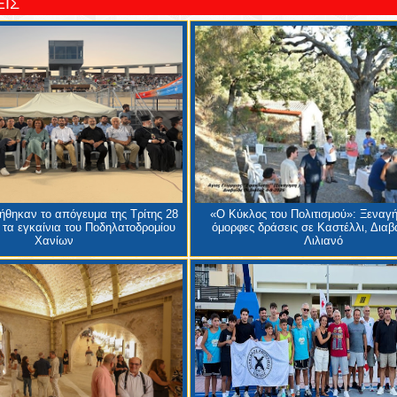
ΙΣ
θηκαν το απόγευμα της Τρίτης 28
«Ο Κύκλος του Πολιτισμού»: Ξεναγή
 τα εγκαίνια του Ποδηλατοδρομίου
όμορφες δράσεις σε Καστέλλι, Διαβα
Χανίων
Λιλιανό