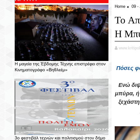
Home
09 
Το Απ
Η Μπ
www.kritipol
Η μαγεία της Έβδομης Τέχνης επιστρέφει στον
Πόσες φο
Κινηματογράφο «Βηθλεέμ»
Ενώ διψ
μπύρα, ή
ξεχάστη
3ο φεστιβάλ τεχνών και πολιτισμού στον δήμο