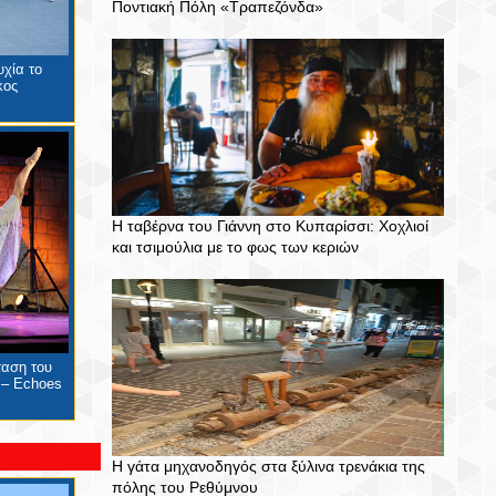
Ποντιακή Πόλη «Τραπεζόνδα»
χία το
κος
Η ταβέρνα του Γιάννη στο Κυπαρίσσι: Χοχλιοί
και τσιμούλια με το φως των κεριών
ταση του
 – Echoes
Η γάτα μηχανοδηγός στα ξύλινα τρενάκια της
πόλης του Ρεθύμνου