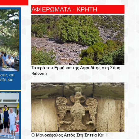
ΑΦΙΕΡΩΜΑΤΑ - ΚΡΗΤΗ
Το ιερό του Ερμή και της Αφροδίτης στη Σύμη
Βιάννου
σεις και
ϊδέ και
Ο Μονοκέφαλος Αετός Στη Σητεία Και Η