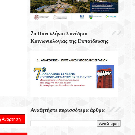
Γ. Πλακιωτάκης: Συνεχίζεται Η
Αναβάθμιση Των Σχολικών Μονάδων Στο
Λασίθι
7ο Πανελλήνιο Συνέδριο
Η Οσάκα Από Τις Σημαντικότερες Πόλεις
Κοινωνιολογίας της Εκπαίδευσης
Της Ιαπωνίας
«Αφετηρίες Και Υπερβάσεις» Στο
Φεστιβάλ Κρήτης Της Περιφέρειας Κρήτης
Την Κυριακή 23 Αυγούστου
Αναζητήστε περισσότερα άρθρα
η Ανάρτηση