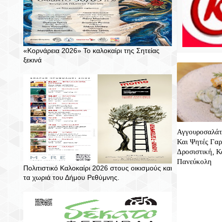
«Κορνάρεια 2026» Το καλοκαίρι της Σητείας
ξεκινά
Αγγουροσαλάτ
Και Ψητές Γαρί
Δροσιστική, Κ
Πανεύκολη
Πολιτιστικό Καλοκαίρι 2026 στους οικισμούς και
τα χωριά του Δήμου Ρεθύμνης.