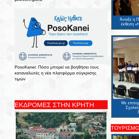
Άνοιξε η 
έκθεση «Η
PosoKanei: Πόσο μπορεί να βοηθήσει τους
καταναλωτές η νέα πλατφόρμα σύγκρισης
τιμών
Με επιτυ
ΕΚΔΡΟΜΕΣ ΣΤΗΝ ΚΡΗΤΗ
Σχολείο
ΤΟΥΡΙΣΜ