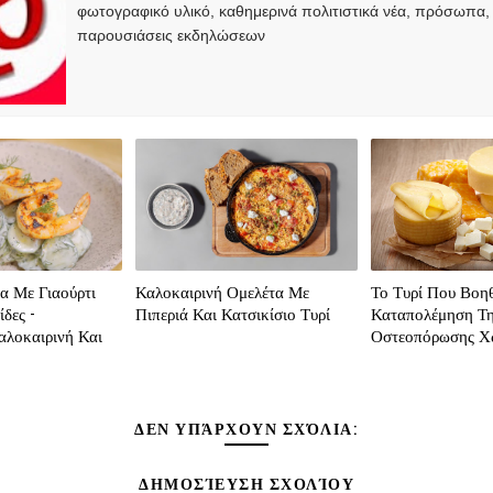
φωτογραφικό υλικό, καθημερινά πολιτιστικά νέα, πρόσωπα,
παρουσιάσεις εκδηλώσεων
α Με Γιαούρτι
Καλοκαιρινή Ομελέτα Με
Το Τυρί Που Βοη
δες -
Πιπεριά Και Κατσικίσιο Τυρί
Καταπολέμηση Τ
αλοκαιρινή Και
Οστεοπόρωσης Χ
ΔΕΝ ΥΠΆΡΧΟΥΝ ΣΧΌΛΙΑ:
ΔΗΜΟΣΊΕΥΣΗ ΣΧΟΛΊΟΥ