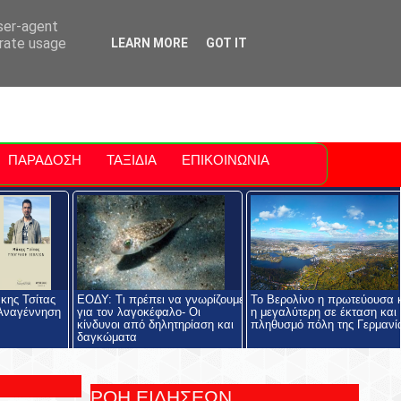
ti Polis
For Sale Sitia
Sitia Airport
user-agent
erate usage
LEARN MORE
GOT IT
ΠΑΡΑΔΟΣΗ
ΤΑΞΙΔΙΑ
ΕΠΙΚΟΙΝΩΝΙΑ
κης Τσίτας
ΕΟΔΥ: Τι πρέπει να γνωρίζουμε
Το Βερολίνο η πρωτεύουσα 
 Αναγέννηση
για τον λαγοκέφαλο- Οι
η μεγαλύτερη σε έκταση και
κίνδυνοι από δηλητηρίαση και
πληθυσμό πόλη της Γερμανί
δαγκώματα
ΡΟΗ ΕΙΔΗΣΕΩΝ