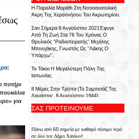
Η Παραλία Μαράθι Στη Νοτιοανατολική
Άκρη Της Χερσονήσου Του Ακρωτηρίου.
έσως
Σαν Σήμερα 8 Αυγούστου 2021Έφυγε
Από Τη Ζωή Στα 76 Του Χρόνια, Ο
Θρυλικός "ραδιοπειρατής" Μιχάλης
Μπινιχάκης, Γνωστός Ως "Λάκης Ο
Υπάρχω".
ύρα;
Το Τόκιο Η Μεγαλύτερη Πόλη Της
Ιαπωνίας
ο ποτήρι
8 Μέρες Στην Τρύπα (Το Σαμποτάζ Της
μπουκάλια
Δαμάστας, 8 Αυγούστου 1944)
ιρο» για
ΣΑΣ ΠΡΟΤΕΙΝΟΥΜΕ
.
Ο Συγγραφέας Μάκης Τσίτας Στο
Βιβλιοπωλείο Αναγέννηση Της Πάρου
Πάνω από 60 σημεία με καθαρό πόσιμο νερό
ΕΟΔΥ: Τι Πρέπει Να Γνωρίζουμε Για Τον
σε όλο τον Δήμο Χανίων!
Λαγοκέφαλο- Οι Κίνδυνοι Από