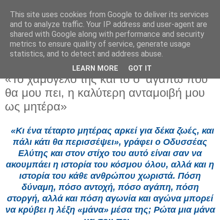
This site uses cookies from Google to deliver its services
and to analyze traffic. Your IP address and user-agent are
shared with Google along with performance and security
metrics to ensure quality of service, generate usage
statistics, and to detect and address abuse.
LEARN MORE
GOT IT
Σάββατο 20 Ιουνίου 2026
«Το χαμόγελό της και το σ’ αγαπώ που
θα μου πει, η καλύτερη ανταμοιβή μου
ως μητέρα»
«Κι ένα τέταρτο μητέρας αρκεί για δέκα ζωές, και
πάλι κάτι θα περισσέψει», γράφει ο Οδυσσέας
Ελύτης και στον στίχο του αυτό είναι σαν να
ακουμπάει η ιστορία του κόσμου όλου, αλλά και η
ιστορία του κάθε ανθρώπου χωριστά. Πόση
δύναμη, πόσο αντοχή, πόσο αγάπη, πόση
στοργή, αλλά και πόση αγωνία και αγώνα μπορεί
να κρύβει η λέξη «μάνα» μέσα της; Ρώτα μια μάνα