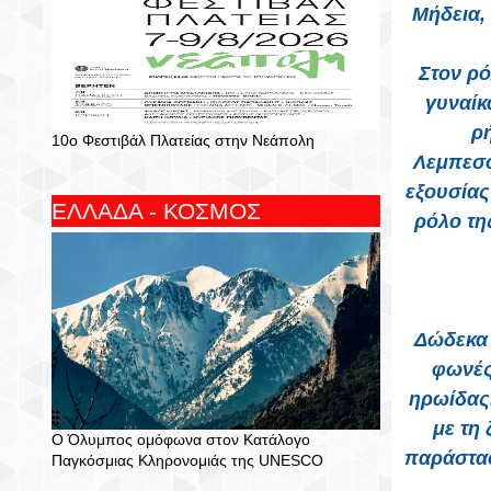
Μήδεια,
Στον ρ
γυναίκ
ρ
10ο Φεστιβάλ Πλατείας στην Νεάπολη
Λεμπεσό
εξουσίας
ΕΛΛΑΔΑ - ΚΟΣΜΟΣ
ρόλο τη
Δώδεκα 
φωνές
ηρωίδας.
με τη
Ο Όλυμπος ομόφωνα στον Κατάλογο
παράστασ
Παγκόσμιας Κληρονομιάς της UNESCO