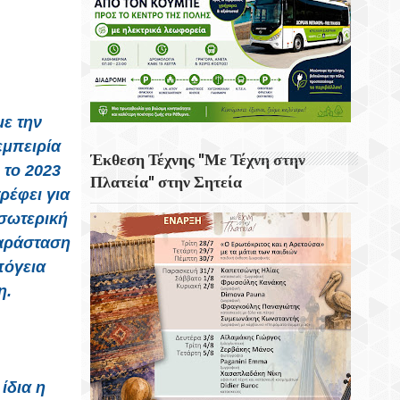
με την
εμπειρία
Έκθεση Τέχνης "Με Τέχνη στην
 το 2023
Πλατεία" στην Σητεία
ρέφει για
εσωτερική
παράσταση
πόγεια
η.
ίδια η