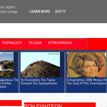
ti Polis
For Sale Sitia
Sitia Airport
user-agent
erate usage
LEARN MORE
GOT IT
ΠΑΡΑΔΟΣΗ
ΤΑΞΙΔΙΑ
ΕΠΙΚΟΙΝΩΝΙΑ
ορφώσεως Του
Το Εκκλησάκι Του Τιμίου
6 Αυγούστου 1999 Φεύγει Α
ό Απίδια
Σταυρού Στο Στρούμπουλα
Την Ζωή Η Ρίτα Σακελαρίου
ργίου
ΡΟΗ ΕΙΔΗΣΕΩΝ