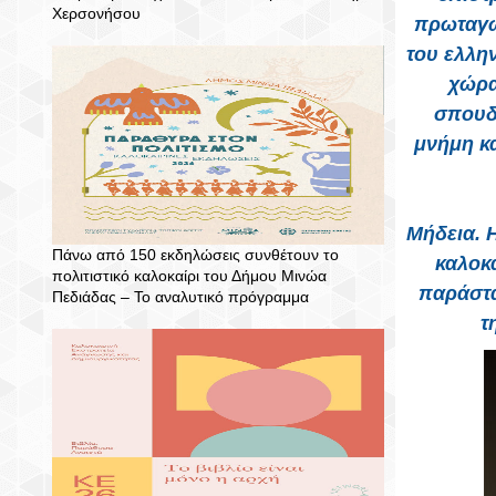
Χερσονήσου
πρωταγω
του ελλην
χώρα
σπουδ
μνήμη κα
Μήδεια. 
Πάνω από 150 εκδηλώσεις συνθέτουν το
καλοκ
πολιτιστικό καλοκαίρι του Δήμου Μινώα
παράστα
Πεδιάδας – To αναλυτικό πρόγραμμα
τ