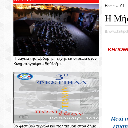
Home
01 
Η Μήδ
www.kritipol
ΚΗΠΟΘΕ
Η μαγεία της Έβδομης Τέχνης επιστρέφει στον
Κινηματογράφο «Βηθλεέμ»
Μετά τ
3ο φεστιβάλ τεχνών και πολιτισμού στον δήμο
επιστ