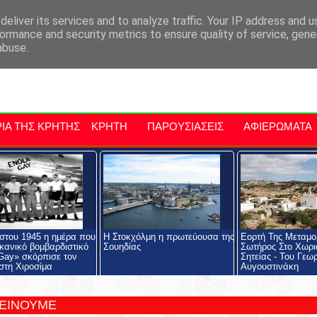
αρχία Μαλεβιζίου
Εκδηλώσεις Στην Κρήτη
Kriti Traveller
Kri
eliver its services and to analyze traffic. Your IP address and 
ormance and security metrics to ensure quality of service, gen
abuse.
ΙΑ ΤΗΣ ΚΡΗΤΗΣ
ΚΡΗΤΗ
ΠΑΡΟΥΣΙΑΣΕΙΣ
ΑΦΙΕΡΩΜΑΤΑ
στου 1945 η ημέρα που
Η Στοκχόλμη η πρωτεύουσα της
Εορτή Της Μεταμ
ικανικό βομβαρδιστικό
Σουηδίας
Σωτήρος Στο Χωρι
Gay» σκόρπισε τον
Σητείας - Του Γεω
στη Χιροσίμα
Αυγουστινάκη
ΤΕΙΝΟΥΜΕ