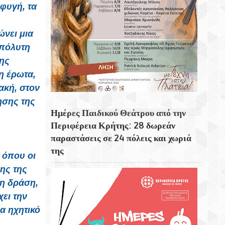
φυγή, τα
νει μια
απόλυτη
ης
η έρωτα,
ακή, στον
ησης της
Ημέρες Παιδικού Θεάτρου από την
Περιφέρεια Κρήτης: 28 δωρεάν
παραστάσεις σε 24 πόλεις και χωριά
της
 όπου οι
ης της
τη δράση,
ει την
α ηχητικό