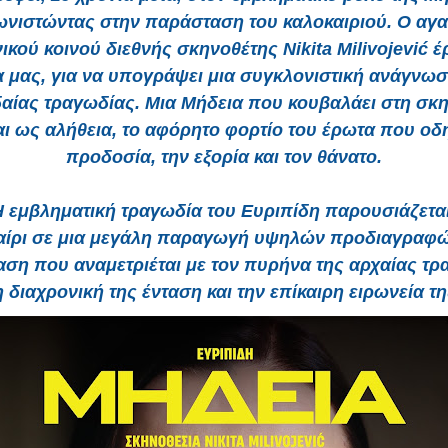
νιστώντας στην παράσταση του καλοκαιριού. Ο αγ
ικού κοινού διεθνής σκηνοθέτης Nikita Milivojević έ
 μας, για να υπογράψει μια συγκλονιστική ανάγνωσ
αίας τραγωδίας. Μια Μήδεια που κουβαλάει στη σκη
ι ως αλήθεια, το αφόρητο φορτίο του έρωτα που οδ
προδοσία, την εξορία και τον θάνατο.
Η εμβληματική τραγωδία του Ευριπίδη παρουσιάζεται
αίρι σε μια μεγάλη παραγωγή υψηλών προδιαγραφώ
ση που αναμετριέται με τον πυρήνα της αρχαίας τρ
η διαχρονική της ένταση και την επίκαιρη ειρωνεία τη