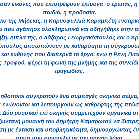
 σαν εικόνες που επιστρέφουν επίμονα· ο έρωτας, η 
παιδιά, η προδοσία.
όλο της Μήδειας, η Καρυοφυλλιά Καραμπέτη ενσαρκώ
α που αγάπησε ολοκληρωτικά και οδηγήθηκε στην 
ήξη. Δίπλα της, ο Λάζαρος Γεωργακόπουλος και ο Άρ
πουλος αποτυπώνουν με καθαρότητα τη σύγκρουσ
 και ευθύνης που διαπερνά το έργο, ενώ η Ρένη Πιττ
ς Τροφού, φέρει τη φωνή της μνήμης και της συνείδ
τραγωδίας.
ηθοποιοί συγκροτούν ένα συμπαγές σκηνικό σώμα,
 ενώνονται και λειτουργούν ως καθρέφτης της πτώσ
 Δύο μουσικοί επί σκηνής συμμετέχουν οργανικά σ
 ζωντανή μουσική του Δημήτρη Καμαρωτού να διατρέχ
η με ένταση και υποβλητικότητα, δημιουργώντας έν
τοπίο που συνομιλεί με τον αρχαίο λόγο.