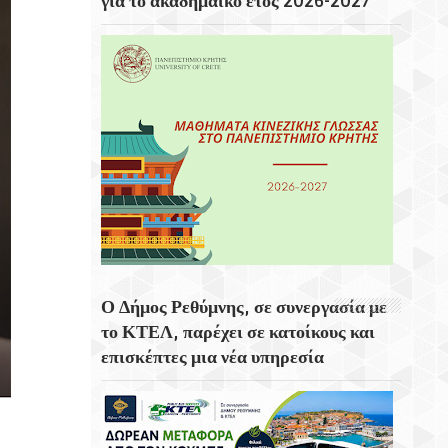
για το ακαδημαϊκό έτος 2026-2027
Ολονύκτια Ιερά Αγρυπνία Επί Τη Μνήμη
Του Οσίου Ιωσήφ Του Γεροντογιάννη Στην
Ιερά Μονή Καψά Σητείας
Εγκαινιάστηκε Το Ποδηλατοδρόμιο
Χανίων
Η Ραβέννα Στην Περιοχή Της Εμίλια-
Ρομάνια
Ο Δήμος Ρεθύμνης, σε συνεργασία με
το ΚΤΕΛ, παρέχει σε κατοίκους και
επισκέπτες μια νέα υπηρεσία