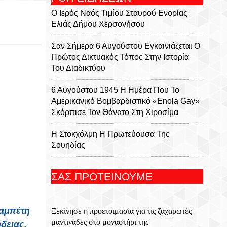
Ο Ιερός Ναός Τιμίου Σταυρού Ενορίας
Ελιάς Δήμου Χερσονήσου
Σαν Σήμερα 6 Αυγούστου Εγκαινιάζεται Ο
Πρώτος Δικτυακός Τόπος Στην Ιστορία
Του Διαδικτύου
6 Αυγούστου 1945 Η Ημέρα Που Το
Αμερικανικό Βομβαρδιστικό «Enola Gay»
Σκόρπισε Τον Θάνατο Στη Χιροσίμα
Η Στοκχόλμη Η Πρωτεύουσα Της
Σουηδίας
Εορτή Της Μεταμορφώσεως Του Σωτήρος
ΣΑΣ ΠΡΟΤΕΙΝΟΥΜΕ
Στο Χωριό Απίδια Σητείας - Του Γεωργίου
Αυγουστινάκη
ραμπέτη
Ξεκίνησε η προετοιμασία για τις ζαχαρωτές
Το Εκκλησάκι Του Τιμίου Σταυρού Στο
μαντινάδες στο μοναστήρι της
Στρούμπουλα
δειας,