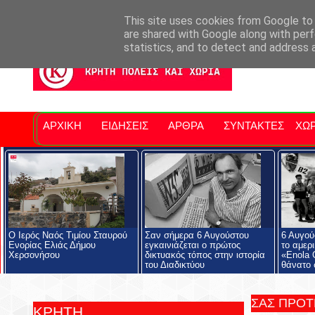
Σητειακά Νέα
Νομός Λασιθίου
Αγαπάμε Ρέθυμνο
Επ
This site uses cookies from Google to d
are shared with Google along with perf
statistics, and to detect and address 
ΑΡΧΙΚΗ
ΕΙΔΗΣΕΙΣ
ΑΡΘΡΑ
ΣΥΝΤΑΚΤΕΣ
ΧΩΡ
Ο Ιερός Ναός Τιμίου Σταυρού
Σαν σήμερα 6 Αυγούστου
6 Αυγού
Ενορίας Ελιάς Δήμου
εγκαινιάζεται ο πρώτος
το αμερ
Χερσονήσου
δικτυακός τόπος στην ιστορία
«Enola 
του Διαδικτύου
θάνατο 
ΣΑΣ ΠΡΟ
ΚΡΗΤΗ