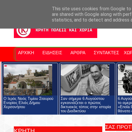
Σητειακά Νέα
Νομός Λασιθίου
Αγαπάμε Ρέθυμνο
Επ
This site uses cookies from Google to d
are shared with Google along with perf
statistics, and to detect and address 
ΑΡΧΙΚΗ
ΕΙΔΗΣΕΙΣ
ΑΡΘΡΑ
ΣΥΝΤΑΚΤΕΣ
ΧΩΡ
Ο Ιερός Ναός Τιμίου Σταυρού
Σαν σήμερα 6 Αυγούστου
6 Αυγού
Ενορίας Ελιάς Δήμου
εγκαινιάζεται ο πρώτος
το αμερ
Χερσονήσου
δικτυακός τόπος στην ιστορία
«Enola 
του Διαδικτύου
θάνατο 
ΣΑΣ ΠΡΟ
ΚΡΗΤΗ