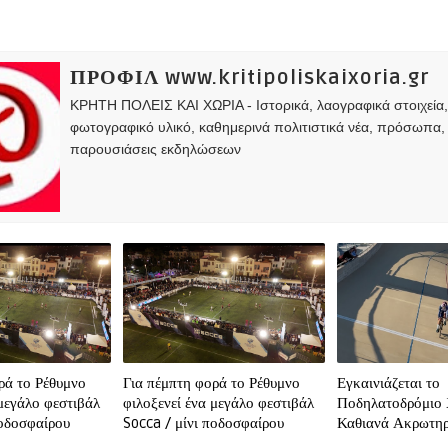
ΠΡΟΦΙΛ www.kritipoliskaixoria.gr
ΚΡΗΤΗ ΠΟΛΕΙΣ ΚΑΙ ΧΩΡΙΑ - Ιστορικά, λαογραφικά στοιχεία
φωτογραφικό υλικό, καθημερινά πολιτιστικά νέα, πρόσωπα,
παρουσιάσεις εκδηλώσεων
ρά το Ρέθυμνο
Για πέμπτη φορά το Ρέθυμνο
Εγκαινιάζεται το
 μεγάλο φεστιβάλ
φιλοξενεί ένα μεγάλο φεστιβάλ
Ποδηλατοδρόμιο 
ποδοσφαίρου
Socca / μίνι ποδοσφαίρου
Καθιανά Ακρωτηρ