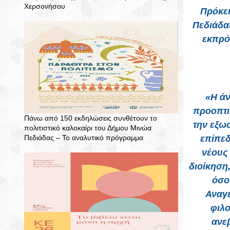
Χερσονήσου
Πρόκει
Πεδιάδα
εκπρό
«Η άν
προοπτι
Πάνω από 150 εκδηλώσεις συνθέτουν το
την εξω
πολιτιστικό καλοκαίρι του Δήμου Μινώα
Πεδιάδας – To αναλυτικό πρόγραμμα
επίπεδ
νέους
διοίκηση,
όσο
Αναγέ
φιλο
ανε