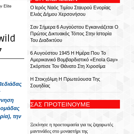
ν Elite
Ο Ιερός Ναός Τιμίου Σταυρού Ενορίας
Ελιάς Δήμου Χερσονήσου
Σαν Σήμερα 6 Αυγούστου Εγκαινιάζεται Ο
Πρώτος Δικτυακός Τόπος Στην Ιστορία
wild
Του Διαδικτύου
7
6 Αυγούστου 1945 Η Ημέρα Που Το
Αμερικανικό Βομβαρδιστικό «Enola Gay»
Σκόρπισε Τον Θάνατο Στη Χιροσίμα
Η Στοκχόλμη Η Πρωτεύουσα Της
Πεδιάδας
Σουηδίας
ς
Εορτή Της Μεταμορφώσεως Του Σωτήρος
ννηση
ΣΑΣ ΠΡΟΤΕΙΝΟΥΜΕ
Στο Χωριό Απίδια Σητείας - Του Γεωργίου
ς ομάδας
Αυγουστινάκη
ία), την
Ξεκίνησε η προετοιμασία για τις ζαχαρωτές
Το Εκκλησάκι Του Τιμίου Σταυρού Στο
μαντινάδες στο μοναστήρι της
Στρούμπουλα