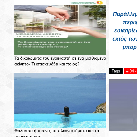
Παράλληλ
περι
ευκαιρίε
εκτός τω
μπορε
Τα δικαιώματα του ενοικιαστή σε ένα μισθωμένο
ακίνητο- Τι επισκευάζει και ποιος?
Tags
# 04
Θάλασσα ή πισίνα, τα πλεονεκτήματα και τα
μειονεκτήματα