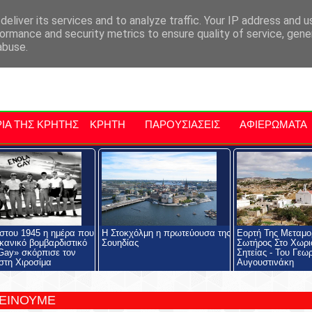
αρχία Μαλεβιζίου
Εκδηλώσεις Στην Κρήτη
Kriti Traveller
Kri
eliver its services and to analyze traffic. Your IP address and 
ormance and security metrics to ensure quality of service, gen
abuse.
ΙΑ ΤΗΣ ΚΡΗΤΗΣ
ΚΡΗΤΗ
ΠΑΡΟΥΣΙΑΣΕΙΣ
ΑΦΙΕΡΩΜΑΤΑ
στου 1945 η ημέρα που
Η Στοκχόλμη η πρωτεύουσα της
Εορτή Της Μεταμ
ικανικό βομβαρδιστικό
Σουηδίας
Σωτήρος Στο Χωρι
Gay» σκόρπισε τον
Σητείας - Του Γεω
στη Χιροσίμα
Αυγουστινάκη
ΤΕΙΝΟΥΜΕ