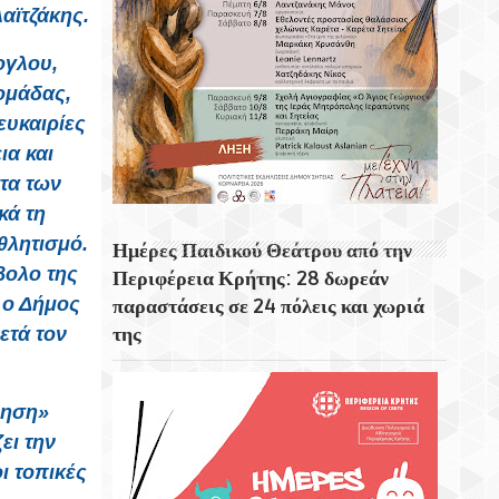
αϊτζάκης.
ογλου,
 ομάδας,
ευκαιρίες
ια και
τα των
κά τη
θλητισμό.
Ημέρες Παιδικού Θεάτρου από την
βολο της
Περιφέρεια Κρήτης: 28 δωρεάν
 ο Δήμος
παραστάσεις σε 24 πόλεις και χωριά
της
ετά τον
νηση»
ει την
ι τοπικές