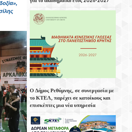
για το ακαδημαϊκό έτος 2026-2027
δοξία»,
σίλης
Ολονύκτια Ιερά Αγρυπνία Επί Τη Μνήμη
Του Οσίου Ιωσήφ Του Γεροντογιάννη Στην
Ιερά Μονή Καψά Σητείας
Εγκαινιάστηκε Το Ποδηλατοδρόμιο
Χανίων
Η Ραβέννα Στην Περιοχή Της Εμίλια-
Ρομάνια
Ο Δήμος Ρεθύμνης, σε συνεργασία με
το ΚΤΕΛ, παρέχει σε κατοίκους και
επισκέπτες μια νέα υπηρεσία