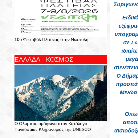
Συριγωνά
Ειδικ
εξέφρασ
υπογραμμ
10ο Φεστιβάλ Πλατείας στην Νεάπολη
σε Σω
ιδιαί
ΕΛΛΑΔΑ - ΚΟΣΜΟΣ
μεγά
συνέπεια
Ο Δήμαρ
προσπάθ
Μινώα 
Όπως
αποτυ
Ο Όλυμπος ομόφωνα στον Κατάλογο
Παγκόσμιας Κληρονομιάς της UNESCO
αισιοδοξ