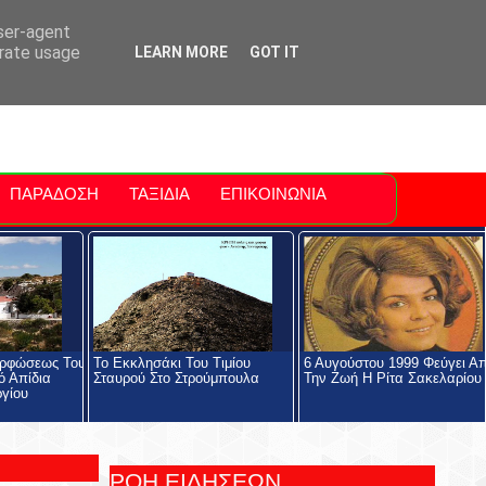
ti Polis
For Sale Sitia
Sitia Airport
user-agent
erate usage
LEARN MORE
GOT IT
ΠΑΡΑΔΟΣΗ
ΤΑΞΙΔΙΑ
ΕΠΙΚΟΙΝΩΝΙΑ
ορφώσεως Του
Το Εκκλησάκι Του Τιμίου
6 Αυγούστου 1999 Φεύγει Α
ό Απίδια
Σταυρού Στο Στρούμπουλα
Την Ζωή Η Ρίτα Σακελαρίου
ργίου
ΡΟΗ ΕΙΔΗΣΕΩΝ