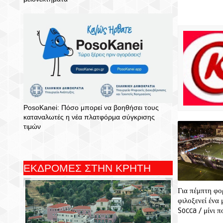
PosoKanei: Πόσο μπορεί να βοηθήσει τους
καταναλωτές η νέα πλατφόρμα σύγκρισης
τιμών
ΕΚΔΡΟΜΕΣ ΣΤΗΝ ΚΡΗΤΗ
Για πέμπτη φο
φιλοξενεί ένα
Socca / μίνι 