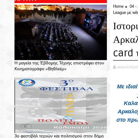
Home
04 
League με wil
Ιστορ
Αρκαλ
card 
Η μαγεία της Έβδομης Τέχνης επιστρέφει στον
www.kritipol
Κινηματογράφο «Βηθλεέμ»
Με ιδια
Καλα
Αρκαλοχ
στο πρω
3ο φεστιβάλ τεχνών και πολιτισμού στον δήμο