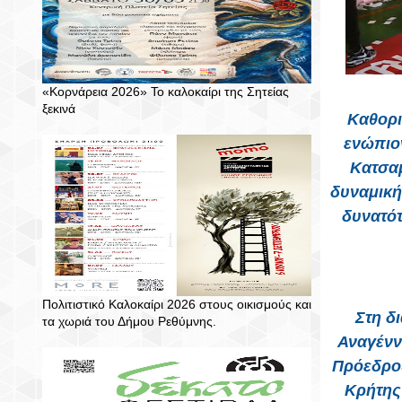
«Κορνάρεια 2026» Το καλοκαίρι της Σητείας
ξεκινά
Καθορι
ενώπιο
Κατσαμ
δυναμική
δυνατότ
Πολιτιστικό Καλοκαίρι 2026 στους οικισμούς και
Στη δ
τα χωριά του Δήμου Ρεθύμνης.
Αναγένν
Πρόεδρο
Κρήτης