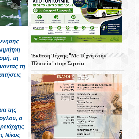
έννησης
Δημήτρη
Έκθεση Τέχνης "Με Τέχνη στην
ομή, τη
Πλατεία" στην Σητεία
νοντας τη
αιτήσεις
μα της
ογλου, ο
ρειάρχης
ς Νίκος