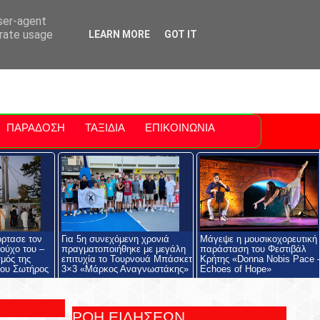
ti Polis
For Sale Sitia
Sitia Airport
user-agent
erate usage
LEARN MORE
GOT IT
ΠΑΡΑΔΟΣΗ
ΤΑΞΙΔΙΑ
ΕΠΙΚΟΙΝΩΝΙΑ
όρτασε τον
Για 5η συνεχόμενη χρονιά
Μάγεψε η μουσικοχορευτική
ούχο του –
πραγματοποιήθηκε με μεγάλη
παράσταση του Φεστιβάλ
μός της
επιτυχία το Τουρνουά Μπάσκετ
Κρήτης «Donna Nobis Pace 
ου Σωτήρος
3×3 «Μάρκος Αναγνωστάκης»
Echoes of Hope»
ΡΟΗ ΕΙΔΗΣΕΩΝ