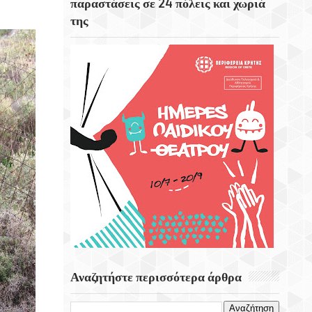
παραστάσεις σε 24 πόλεις και χωριά
της
Το Εκκλησάκι Του Τιμίου Σταυρού Στο
Στρούμπουλα
6 Αυγούστου 1999 Φεύγει Απο Την Ζωή Η
Ρίτα Σακελαρίου
Eορτή Της Μεταμόρφωσης Του Σωτήρος
Αναζητήστε περισσότερα άρθρα