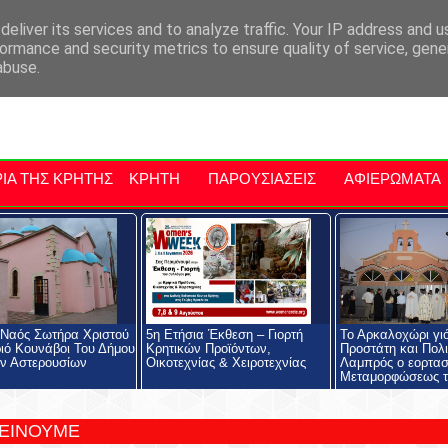
αρχία Μαλεβιζίου
Εκδηλώσεις Στην Κρήτη
Kriti Traveller
Kri
eliver its services and to analyze traffic. Your IP address and 
ormance and security metrics to ensure quality of service, gen
abuse.
ΙΑ ΤΗΣ ΚΡΗΤΗΣ
ΚΡΗΤΗ
ΠΑΡΟΥΣΙΑΣΕΙΣ
ΑΦΙΕΡΩΜΑΤΑ
 Ναός Σωτήρα Χριστού
5η Ετήσια Έκθεση – Γιορτή
Το Αρκαλοχώρι γι
ιό Κουνάβοι Του Δήμου
Κρητικών Προϊόντων,
Προστάτη και Πολι
ν Αστερουσίων
Οικοτεχνίας & Χειροτεχνίας
Λαμπρός ο εορτασ
Μεταμορφώσεως τ
ΤΕΙΝΟΥΜΕ