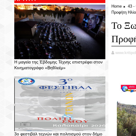
Home
43 
Προφήτη Ηλία
Το Ξω
Προφή
www.kritipol
Η μαγεία της Έβδομης Τέχνης επιστρέφει στον
Κινηματογράφο «Βηθλεέμ»
3ο φεστιβάλ τεχνών και πολιτισμού στον δήμο