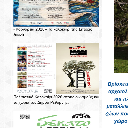
«Κορνάρεια 2026» Το καλοκαίρι της Σητείας
ξεκινά
Βρίσκετ
αρχαιολ
Πολιτιστικό Καλοκαίρι 2026 στους οικισμούς και
και π
τα χωριά του Δήμου Ρεθύμνης.
μεταλλικ
ζώων που
χώρου