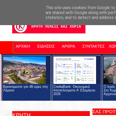
Σητειακά Νέα
Νομός Λασιθίου
Αγαπάμε Ρέθυμνο
Επ
This site uses cookies from Google to d
are shared with Google along with perf
statistics, and to detect and address 
ΑΡΧΙΚΗ
ΕΙΔΗΣΕΙΣ
ΑΡΘΡΑ
ΣΥΝΤΑΚΤΕΣ
ΧΩΡ
Βρισκόμαστε για 48 ώρες στη
CrediaBank: Οικονομικά
Ο Ιερός
Λάρισα
Αποτελέσματα A’ Εξαμήνου
Στο Χωρ
2026
Αρχανώ
ΣΑΣ ΠΡΟ
ΚΡΗΤΗ