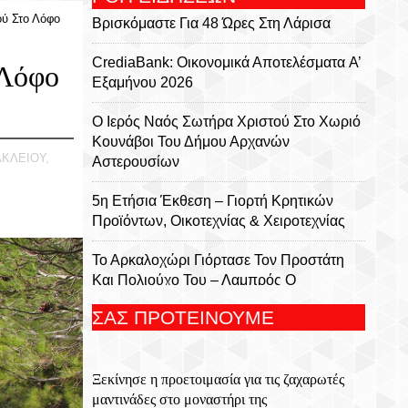
ού Στο Λόφο
Βρισκόμαστε Για 48 Ώρες Στη Λάρισα
CrediaBank: Οικονομικά Αποτελέσματα A’
 Λόφο
Εξαμήνου 2026
Ο Ιερός Ναός Σωτήρα Χριστού Στο Χωριό
Κουνάβοι Του Δήμου Αρχανών
ΑΚΛΕΙΟΥ,
Αστερουσίων
5η Ετήσια Έκθεση – Γιορτή Κρητικών
Προϊόντων, Οικοτεχνίας & Χειροτεχνίας
Το Αρκαλοχώρι Γιόρτασε Τον Προστάτη
Και Πολιούχο Του – Λαμπρός Ο
Εορτασμός Της Μεταμορφώσεως Του
ΣΑΣ ΠΡΟΤΕΙΝΟΥΜΕ
Σωτήρος
Για 5η Συνεχόμενη Χρονιά
Ξεκίνησε η προετοιμασία για τις ζαχαρωτές
Πραγματοποιήθηκε Με Μεγάλη Επιτυχία
μαντινάδες στο μοναστήρι της
Το Τουρνουά Μπάσκετ 3×3 «Μάρκος