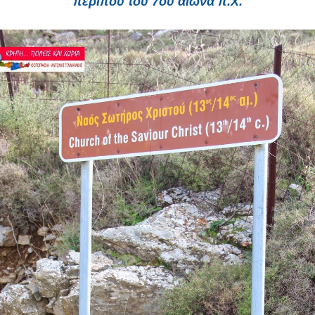
περίπου του 7ου αιώνα π.Χ.