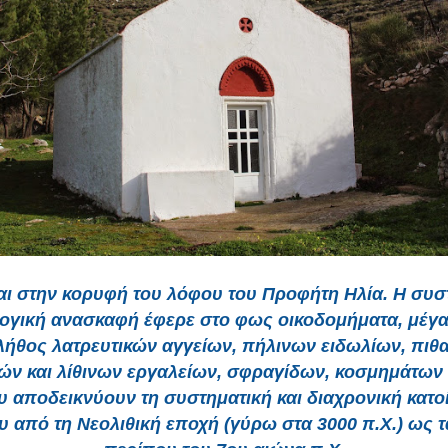
αι στην κορυφή του λόφου του Προφήτη Ηλία. Η συσ
ογική ανασκαφή έφερε στο φως οικοδομήματα, μέγα
λήθος λατρευτικών αγγείων, πήλινων ειδωλίων, πιθ
ών και λίθινων εργαλείων, σφραγίδων, κοσμημάτων
 αποδεικνύουν τη συστηματική και διαχρονική κατο
 από τη Νεολιθική εποχή (γύρω στα 3000 π.Χ.) ως τ