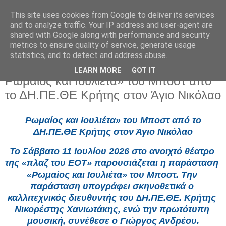
This site uses cookies from Google to deliver its services
and to analyze traffic. Your IP address and user-agent are
shared with Google along with performance and security
metrics to ensure quality of service, generate usage
statistics, and to detect and address abuse.
LEARN MORE
GOT IT
Κυριακή 28 Ιουνίου 2026
Ρωμαίος και Ιουλιέτα» του Μποστ από
το ΔΗ.ΠΕ.ΘΕ Κρήτης στον Άγιο Νικόλαο
Ρωμαίος και Ιουλιέτα» του Μποστ από το 
ΔΗ.ΠΕ.ΘΕ Κρήτης στον Άγιο Νικόλαο
Το Σάββατο 11 Ιουλίου 2026 στο ανοιχτό θέατρο 
της «πλαζ του ΕΟΤ» παρουσιάζεται η παράσταση 
«Ρωμαίος και Ιουλιέτα» του Μποστ. Την 
παράσταση υπογράφει σκηνοθετικά ο 
καλλιτεχνικός διευθυντής του ∆Η.ΠΕ.ΘΕ. Κρήτης 
Νικορέστης Χανιωτάκης, ενώ την πρωτότυπη 
μουσική, συνέθεσε ο Γιώργος Ανδρέου.