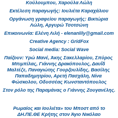
Κούλουμπου, Χαρούλα Λώλη
Εκτέλεση παραγωγής: Ιουλιέτα Καραχάλιου
Οργάνωση γραφείου παραγωγής: Βικτώρια 
Λώλη, Αργυρώ Τσοτσώνη
Επικοινωνία: Ελένη Λιλή - elenanlily@gmail.com
Creative Agency : GridFox
Social media: Social Wave
Παίζουν: Υρώ Μανέ, Άκης Σακελλαρίου, Σπύρος 
Μπιμπίλας, Γιάννης Δρακόπουλος, Δαυΐδ 
Μαλτέζε, Παναγιώτης Γουρζουλίδης, Βασίλης 
Παπαδημητρίου, Αρετή Πασχάλη, Νίνα 
Φώσκολου, Οδυσσέας Κωνσταντόπουλος
Στον ρόλο της Παραμάνας ο Γιάννης Ζουγα
νέλης.
Ρωμαίος και Ιουλιέτα» του Μποστ από το
ΔΗ.ΠΕ.ΘΕ Κρήτης στον Άγιο Νικόλαο