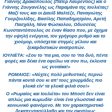
Γιάννης Δρακόπουλος (Πάτερ Λαυρέντιος) και ο 
Γιάννης Ζουγανέλης ως Παραμάνα της Ιουλιέτας! 
Μαζί τους και οι Δαυίδ Μαλτέζε, Παναγιώτης 
Γουρζουλίδης, Βασίλης Παπαδημητρίου, Αρετή 
Πασχάλη, Νίνα Φώσκολου, Οδυσσέας 
Κωνσταντόπουλος σε έναν θίασο που, με όχημα 
την υψηλή ενέργεια, τον γρήγορο ρυθμό και το 
χιούμορ, υπόσχεται στιγμές γέλιου και 
ξεκαρδιστικών ανατροπών.
ΙΟΥΛΙΕΤΑ: «Σου το ‘πα μια, σου το ‘πα δυό, πέντε 
φορές και δέκα ένα οφείλω να σου πω, έκλεισα 
ως γυναίκα!»
ΡΩΜΑΙΟΣ: «Νύχτες πολύ μεθυστικές περνώ 
πάντα κοντά σου κι απ’ τους χουρμάδες πιο 
γλυκά είν’ τα γλυκά φιλιά σου!»
Ο «Ρωμαίος και Ιουλιέτα» του Μποστ δεν είναι 
απλώς μια κωμωδία· είναι ένα γλωσσικό και 
κοινωνικό φαινόμενο. Με τον χαρακτηριστικό 
δεκαπεντασύλλαβο και την σκοπίμως 