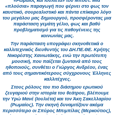
«Ρωμαίος και Ιουλιέτα» του Μποστ. Μια 
«πλούσια» παραγωγή που φέρνει στο φως τον 
καυστικό, σουρεαλιστικό και πάντα επίκαιρο λόγο 
του μεγάλου μας δημιουργού, προσφέροντας μια 
παράσταση γεμάτη γέλιο, φως και βαθύ 
προβληματισμό για τις παθογένειες της 
κοινωνίας μας.
Την παράσταση υπογράφει σκηνοθετικά ο 
καλλιτεχνικός διευθυντής του ΔΗ.ΠΕ.ΘΕ. Κρήτης 
Νικορέστης Χανιωτάκης, ενώ την πρωτότυπη 
μουσική, που παίζεται ζωντανά από τους 
ηθοποιούς, συνθέτει ο Γιώργος Ανδρέου, ένας 
από τους σημαντικότερους σύγχρονους Έλληνες 
καλλιτέχνες.
Στους ρόλους του πιο διάσημου ερωτικού 
ζευγαριού στην ιστορία του θεάτρου, βλέπουμε 
την Υρώ Μανέ (Ιουλιέτα) και τον Άκη Σακελλαρίου 
(Ρωμαίος). Την σκηνή δυναμιτίζουν ακόμα 
περισσότερο οι Σπύρος Μπιμπίλας (Μερκούτιος), 